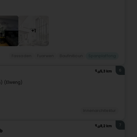
+1
Fassaden
Fuarwen
Baufinitioun
Spanplaffong
6
5,3 km
) (Elweng)
Innenarchitektur
7
8,2 km
eb