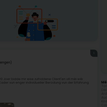
1
hengen)
0 Joer bidde mir eise zufriddene Client'en vill méi wéi
Méi
ader vun enger individueller Berodung vun der Erfahrung
Tan
Déi
Arc
Aud
Kin
Cou