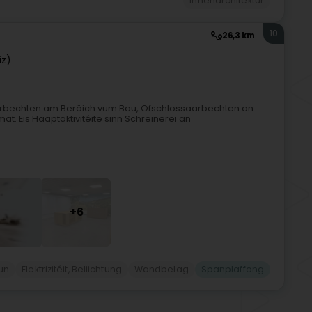
Innenarchitektur
10
26,3 km
iz)
r Aarbechten am Beräich vum Bau, Ofschlossaarbechten an
at. Eis Haaptaktivitéite sinn Schrëinerei an
+6
oun
Elektrizitéit, Beliichtung
Wandbelag
Spanplaffong