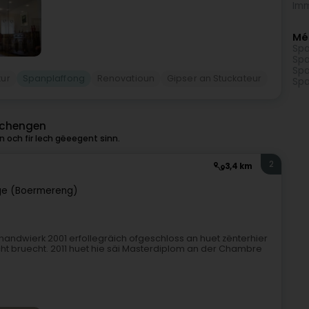
Imm
Mé
Spa
Spa
Spa
tur
Spanplaffong
Renovatioun
Gipser an Stuckateur
Spa
Schengen
 och fir Iech gëeegent sinn.
2
3,4 km
ge (Boermereng)
andwierk 2001 erfollegräich ofgeschloss an huet zënterhier
t bruecht. 2011 huet hie säi Masterdiplom an der Chambre