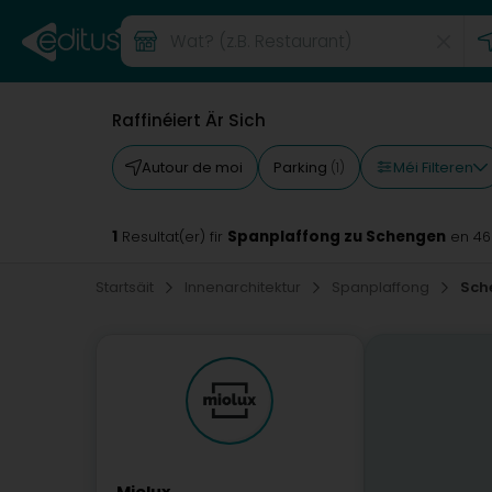
Raffinéiert Är Sich
Méi Filteren
Autour de moi
Parking
(1)
1
Spanplaffong zu Schengen
Resultat(er) fir
en 4
Startsäit
Innenarchitektur
Spanplaffong
Sch