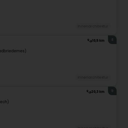
Innenarchitektur
8
10,5 km
tadbriedemes)
Innenarchitektur
9
20,3 km
bech)