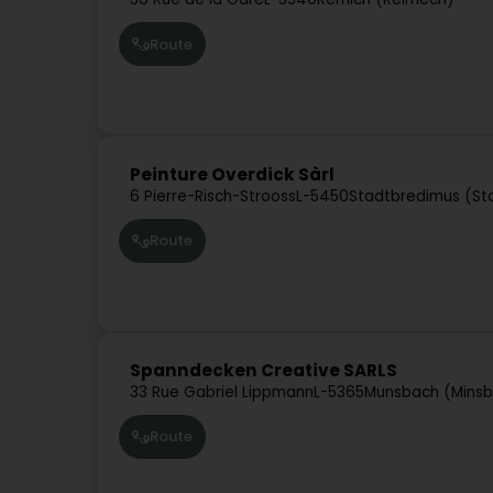
Route
Peinture Overdick Sàrl
6 Pierre-Risch-Strooss
L-5450
Stadtbredimus (S
Route
Spanndecken Creative SARLS
33 Rue Gabriel Lippmann
L-5365
Munsbach (Mins
Route