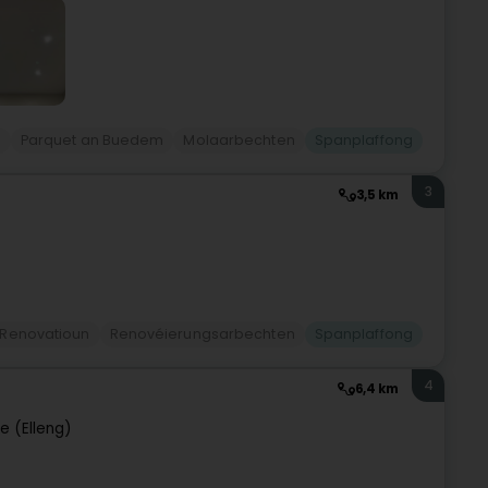
n
Parquet an Buedem
Molaarbechten
Spanplaffong
3
3,5 km
Renovatioun
Renovéierungsarbechten
Spanplaffong
4
6,4 km
ge (Elleng)