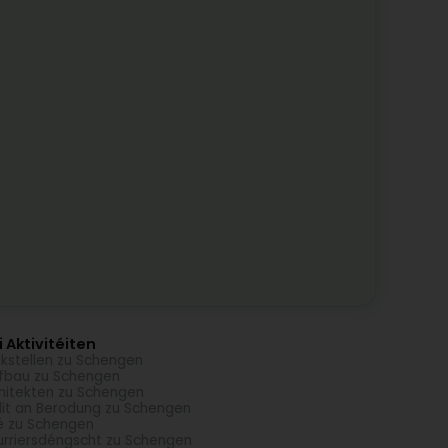
 Aktivitéiten
kstellen zu Schengen
fbau zu Schengen
hitekten zu Schengen
it an Berodung zu Schengen
é zu Schengen
rriersdéngscht zu Schengen