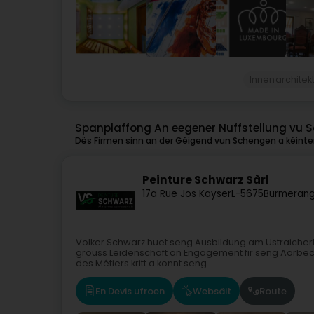
Innenarchitek
Spanplaffong An eegener Nuffstellung vu 
Dës Firmen sinn an der Géigend vun Schengen a kéinten
Peinture Schwarz Sàrl
17a Rue Jos Kayser
L-5675
Burmeran
Volker Schwarz huet seng Ausbildung am Ustraicherh
grouss Leidenschaft an Engagement fir seng Aarbech
des Métiers kritt a konnt seng...
En Devis ufroen
Websäit
Route