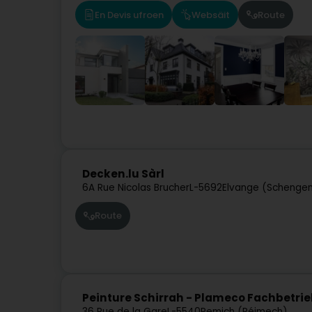
En Devis ufroen
Websäit
Route
Decken.lu Sàrl
6A Rue Nicolas Brucher
L-5692
Elvange (Schengen
Route
Peinture Schirrah - Plameco Fachbetri
36 Rue de la Gare
L-5540
Remich (Réimech)