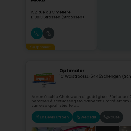
Miolux
152 Rue du Cimetière
L-8018
Strassen (Stroossen)
Gesponsert
Optimaler
1C Waistrooss
L-5445
Schengen (Sc
Äeren éischte Choix wann et gudd gi soll!Zënter bal 2
nëmmen éischtklasseg Molaarbecht. Profitéiert am K
vun eise qualifizéierte a...
En Devis ufroen
Websäit
Route