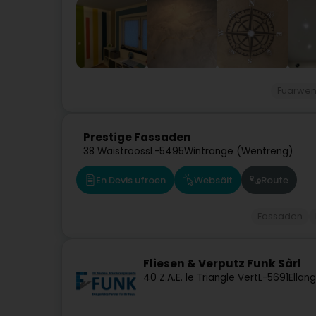
Fuarwe
Prestige Fassaden
38 Wäistrooss
L-5495
Wintrange (Wëntreng)
En Devis ufroen
Websäit
Route
Fassaden
Fliesen & Verputz Funk Sàrl
40 Z.A.E. le Triangle Vert
L-5691
Ellan