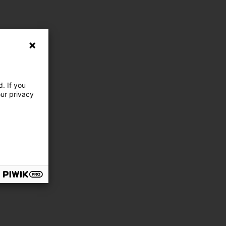
. If you
our privacy