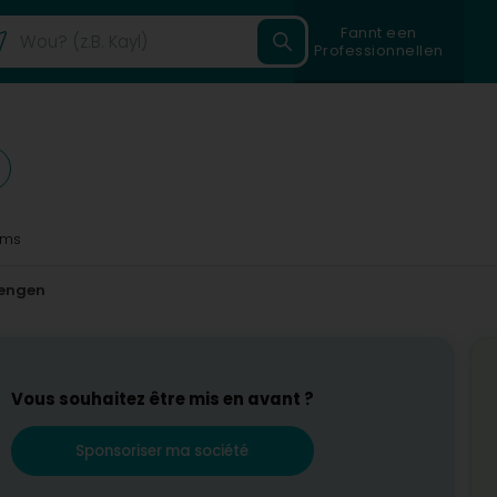
Fannt een
Professionnellen
6ms
engen
Vous souhaitez être mis en avant ?
Sponsoriser ma société