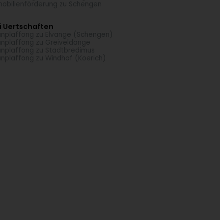
obilienförderung zu Schengen
i Uertschaften
nplaffong zu Elvange (Schengen)
nplaffong zu Greiveldange
nplaffong zu Stadtbredimus
nplaffong zu Windhof (Koerich)