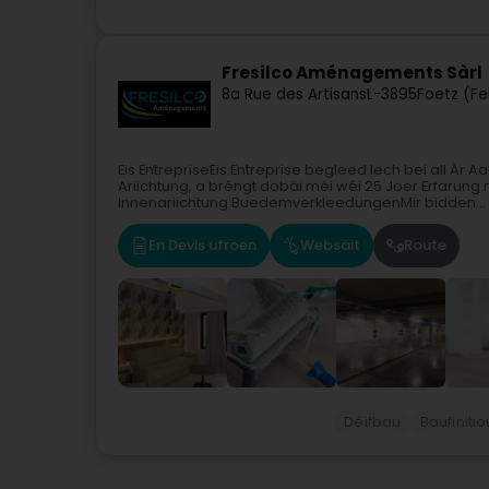
Fresilco Aménagements Sàrl
8a Rue des Artisans
L-3895
Foetz (Fe
Eis EntrepriseEis Entreprise begleed Iech bei all Ä
Ariichtung, a bréngt dobäi méi wéi 25 Joer Erfarung m
Innenariichtung.BuedemverkleedungenMir bidden...
En Devis ufroen
Websäit
Route
Déifbau
Baufiniti