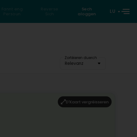
Fannt eng
Reverse
Sech
LU
Persoun
Sich
aloggen
Zortéieren duerch
Relevanz
D'Kaart vergréisseren