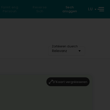
Fannt eng
Reverse
Sech
LU
Persoun
Sich
aloggen
Zortéieren duerch
Relevanz
D'Kaart vergréisseren