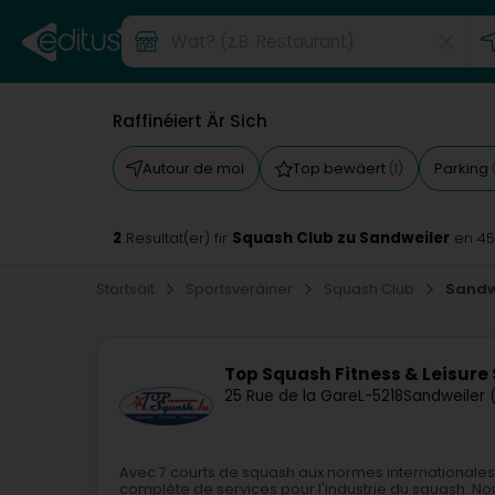
Raffinéiert Är Sich
Autour de moi
Top bewäert
Parking
(1)
2
Squash Club zu Sandweiler
Resultat(er) fir
en 4
Startsäit
Sportsveräiner
Squash Club
Sandw
Top Squash Fitness & Leisure
25 Rue de la Gare
L-5218
Sandweiler 
Avec 7 courts de squash aux normes internationales
complète de services pour l'industrie du squash. 