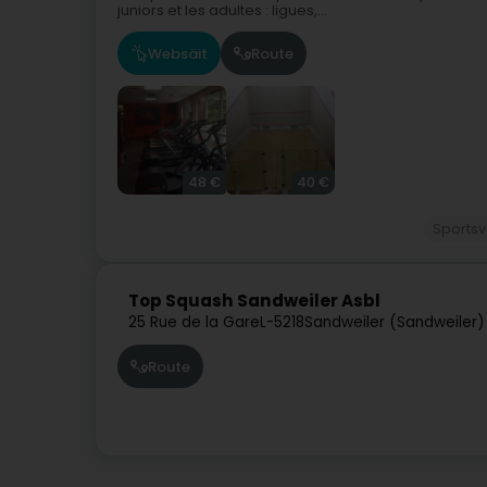
juniors et les adultes : ligues,...
Websäit
Route
48 €
40 €
Sportsv
Top Squash Sandweiler Asbl
25 Rue de la Gare
L-5218
Sandweiler (Sandweiler)
Route