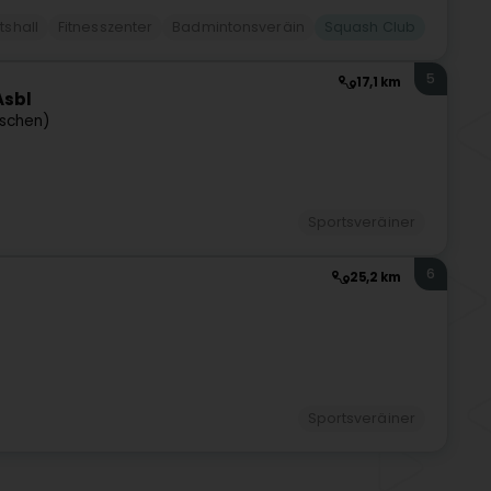
tshall
Fitnesszenter
Badmintonsveräin
Squash Club
5
17,1 km
Asbl
schen)
Sportsveräiner
6
25,2 km
Sportsveräiner