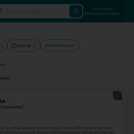
Fannt een
Professionnellen
Méi Filteren
Haut op
(1)
(1)
5ms
eiler
1
 SA
(Sandweiler)
 et 3 entraîneurs professionnels, nous offrons une gamme
Nous offrons un programme d'entraînement complet pour les