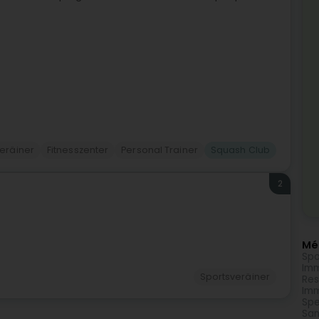
eräiner
Fitnesszenter
Personal Trainer
Squash Club
2
Méi
Spo
Imm
Sportsveräiner
Res
Imm
Spe
San