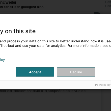
Gen
andweiler
Com
n och fir Iech gëeegent sinn.
3
Mé
5,3 km
Squ
Squ
xembourg (Lëtzebuerg)
y on this site
and process your data on this site to better understand how it is used
ll collect and use your data for analytics. For more information, see 
Sportsveräiner
licy
4
9,1 km
kelscheuer (Kockelscheier)
Accept
Decline
Powered by
 et fondateur du Charles Kieffer Group, le centre sportif CK de
ter est idéalement situé à la périphérie de la ville de