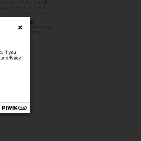
eralisten zu Sandweiler
puter Service zu Sandweiler
i Uertschaften
ash Club zu Luxembourg
ash Club zu Pétange
. If you
our privacy