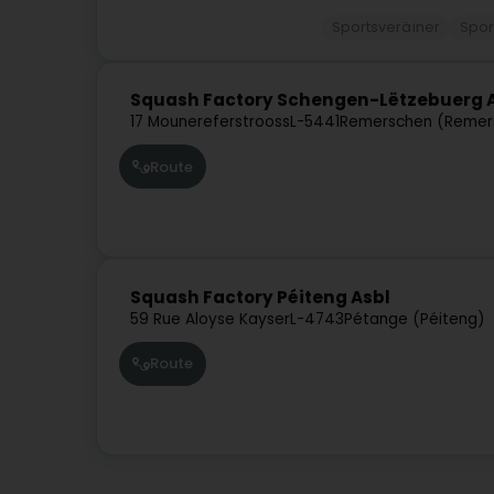
Sportsveräiner
Spor
Squash Factory Schengen-Lëtzebuerg 
17 Mounereferstrooss
L-5441
Remerschen (Remer
Route
Squash Factory Péiteng Asbl
59 Rue Aloyse Kayser
L-4743
Pétange (Péiteng)
Route