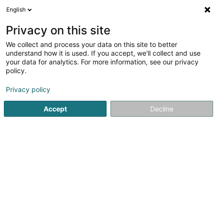
English
LU
Privacy on this site
We collect and process your data on this site to better
Raffinéiert Är Sich
understand how it is used. If you accept, we'll collect and use
your data for analytics. For more information, see our privacy
Méi Filter
Autour de moi
Parking
Haut op
(1)
(0)
policy.
1
Persounenhellëf zu Rumelange
Resultat(er) fir
en 39ms
Privacy policy
Startsäit
Service fir administrativ Ënnerstëtzung
Persounenhe
Accept
Decline
1
Centre d'Initiatives et de
Gestion Local Rumelange Asbl
36 Grand-Rue
L-3730
Rumelange (Rëmeleng)
CIGL RUMELANGE - Un peu d'histoire ... C’est au début de
l’année 1997 que John Castegnaro (OGB-L) et Nic
Eickmann (ASJ - Action Social pour Jeunes) ont contacté
la commune de Rumelange pour présenter l’étude
Objectif Plein Emploi (OPE). Jugeant...