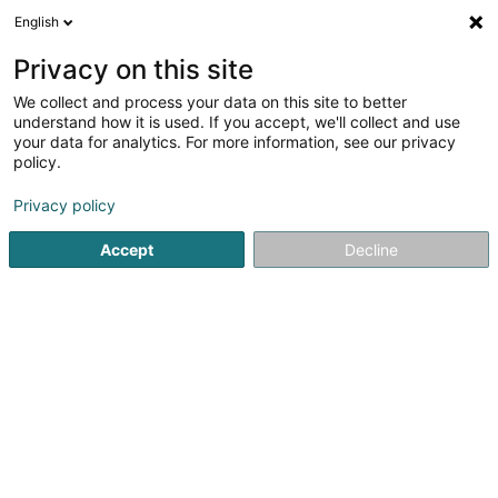
English
DE
Privacy on this site
We collect and process your data on this site to better
Verfeinere deine Suche
understand how it is used. If you accept, we'll collect and use
your data for analytics. For more information, see our privacy
Weitere Filter
Autour de moi
Parkplatz
(1)
policy.
1
Personenhilfe in Rumelange
Ergebnis(se) für
en 48ms
Privacy policy
Startseite
Administrative Unterstützungsleistungen
Personen
Accept
Decline
1
Centre d'Initiatives et de
Gestion Local Rumelange Asbl
36 Grand-Rue
L-3730
Rumelange (Rëmeleng)
CIGL RUMELANGE - Un peu d'histoire ... C’est au début de
l’année 1997 que John Castegnaro (OGB-L) et Nic
Eickmann (ASJ - Action Social pour Jeunes) ont contacté
la commune de Rumelange pour présenter l’étude
Objectif Plein Emploi (OPE). Jugeant...