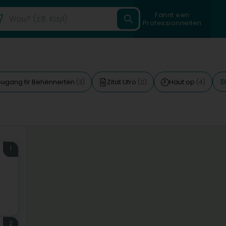
Fannt een
Professionnellen
ugang fir Behënnerten
Zitat Ufro
Haut op
(3)
(2)
(4)
1
2