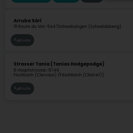
Arruba Sàrl
111 Route du Vin
L-5447
Schwebsingen (Schwéidsbeng)
Route
Strasser Tania (Tanias Hodgepodge)
6 Hauptstrooss
L-9749
Fischbach (Clervaux) (Fëschbech (Cliärref))
Route