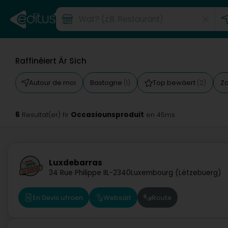
Raffinéiert Är Sich
Autour de moi
Bastogne
Top bewäert
Zo
(1)
(2)
6
Occasiounsproduit
Resultat(er) fir
en 45ms
Luxdebarras
34 Rue Philippe II
L-2340
Luxembourg (Lëtzebuerg)
En Devis ufroen
Websäit
Route