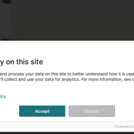
3
y on this site
and process your data on this site to better understand how it is used
ll collect and use your data for analytics. For more information, see 
licy
4
Accept
Decline
Powered by