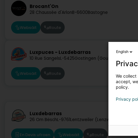
Brocant'On
28 Chaussée d'Arlon
B-6600
Bastogne
Websäit
Route
Luxpuces - Luxdebarras
English
10 Rue Sangels
L-5425
Gostingen (Gouschteng)
Privac
Websäit
Route
We collect 
accept, we'
policy.
Privacy po
Luxdebarras
26 Om Bësch
L-9761
Lentzweiler (Lenzweiler)
En Devis ufroen
Websäit
Route