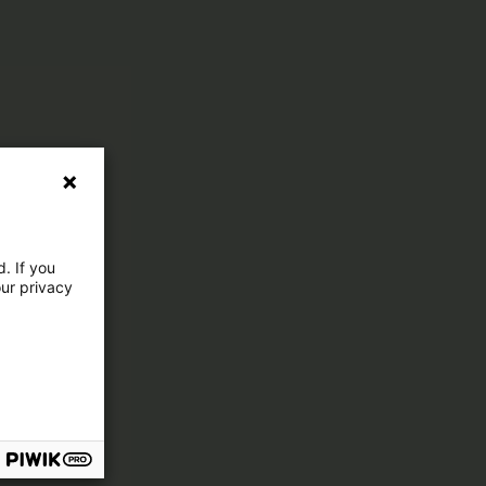
. If you
our privacy