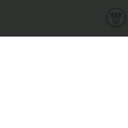
Informationen
Nutzungsbedingungen
Allgemeine Geschäftsbedingungen
Datenschutz
iness
Meine Rechte DSGVO
t
Cookies-Einstellungen
ionnellen
Garage, transport an mobilitéit
Handel
sondheet
Privatsecteur
Schéinheet, Sport a Wellness