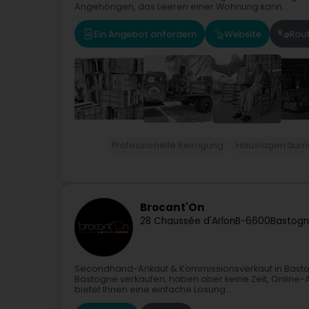
Angehörigen, das Leeren einer Wohnung kann...
Ein Angebot anfordern
Website
Rou
Professionelle Reinigung
Hauslagerräum
Brocant'On
28 Chaussée d'Arlon
B-6600
Bastog
Secondhand-Ankauf & Kommissionsverkauf in Bastog
Bastogne verkaufen, haben aber keine Zeit, Online-
bietet Ihnen eine einfache Lösung:...