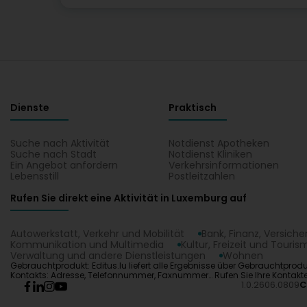
Dienste
Praktisch
Suche nach Aktivität
Notdienst Apotheken
Suche nach Stadt
Notdienst Kliniken
Ein Angebot anfordern
Verkehrsinformationen
Lebensstill
Postleitzahlen
Rufen Sie direkt eine Aktivität in Luxemburg auf
Autowerkstatt, Verkehr und Mobilität
Bank, Finanz, Versich
Kommunikation und Multimedia
Kultur, Freizeit und Touris
Verwaltung und andere Dienstleistungen
Wohnen
Gebrauchtprodukt: Editus.lu liefert alle Ergebnisse über Gebrauchtprod
Kontakts: Adresse, Telefonnummer, Faxnummer… Rufen Sie Ihre Kontakte 
1.0.2606.0809
C