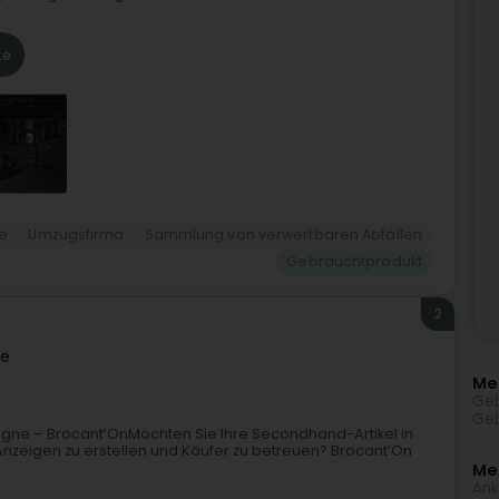
te
e
Umzugsfirma
Sammlung von verwertbaren Abfällen
Gebrauchtprodukt
2
ne
Me
Geb
Geb
ne – Brocant’OnMöchten Sie Ihre Secondhand-Artikel in
Anzeigen zu erstellen und Käufer zu betreuen? Brocant’On
Meh
Ank