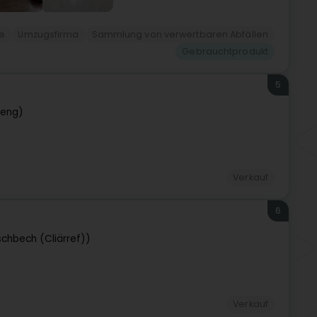
e
Umzugsfirma
Sammlung von verwertbaren Abfällen
Gebrauchtprodukt
5
beng)
Verkauf
6
schbech (Cliärref))
Verkauf