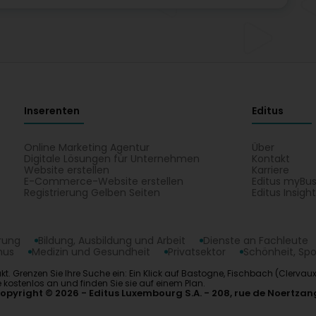
Inserenten
Editus
Online Marketing Agentur
Über
Digitale Lösungen für Unternehmen
Kontakt
Website erstellen
Karriere
E-Commerce-Website erstellen
Editus myBus
Registrierung Gelben Seiten
Editus Insigh
erung
Bildung, Ausbildung und Arbeit
Dienste an Fachleute
mus
Medizin und Gesundheit
Privatsektor
Schönheit, Spo
ukt. Grenzen Sie Ihre Suche ein: Ein Klick auf Bastogne, Fischbach (Clerv
kostenlos an und finden Sie sie auf einem Plan.
opyright © 2026
Editus Luxembourg S.A.
208, rue de Noertzan