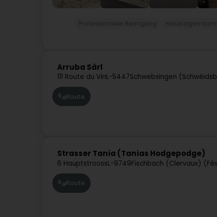
Professionelle Reinigung
Hauslagerräum
Arruba Sàrl
111 Route du Vin
L-5447
Schwebsingen (Schwéids
Route
Strasser Tania (Tanias Hodgepodge)
6 Hauptstrooss
L-9749
Fischbach (Clervaux) (Fë
Route