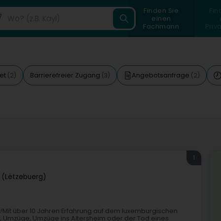
Finden Sie
Fin
einen
Fachmann
Priv
et
Barrierefreier Zugang
Angebotsanfrage
(2)
(3)
(2)
1
 (Lëtzebuerg)
!Mit über 10 Jahren Erfahrung auf dem luxemburgischen
en, Umzüge, Umzüge ins Altersheim oder der Tod eines