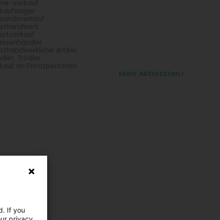
ine-Verkauf
kaufslager
sandsverkauf
sthandwerk
ortverkauf
assenhändler
sthandwerkliche Artikel
dler, Trödler
kauf an Privatpersonen
Mehr Aktivitäten
. If you
our privacy