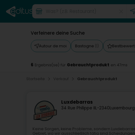
Verfeinere deine Suche
Autour de moi
Bastogne
Bestbewert
(1)
6
Gebrauchtprodukt
Ergebnis(se) für
en 47ms
Startseite
Verkauf
Gebrauchtprodukt
Luxdebarras
34 Rue Philippe II
L-2340
Luxembourg
Keine Sorgen, keine Probleme, sondern Luxdebarras
Gebiet, wo wir ausschließlich tätig sind.Scheidung