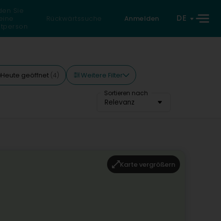
den Sie
DE
eine
Rückwärtssuche
Anmelden
atperson
Weitere Filter
Heute geöffnet
(4)
Sortieren nach
Relevanz
Karte vergrößern