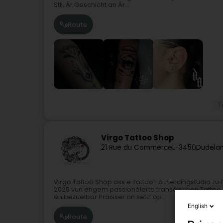
Stil, Är Geschicht an Är...
Route
T
Virgo Tattoo Shop
21 Rue du Commerce
L-3450
Dudelan
Virgo Tattoo Shop ass e Tattoo- a Piercingstudio 
2025 vun engem passionéierte franséischen Tattoo Ar
en bezuelbar Präisser an setzt op...
English
Route