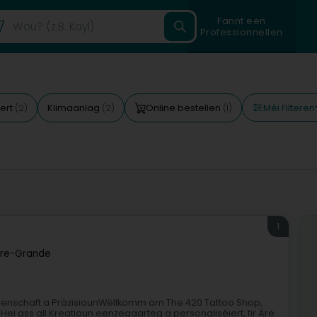
Fannt een
Professionnellen
Méi Filteren
ert
Klimaanlag
Online bestellen
(2)
(2)
(1)
1
re-Grande
idenschaft a PräzisiounWëllkomm am The 420 Tattoo Shop,
i ass all Kreatioun eenzegaarteg a personaliséiert, fir Äre