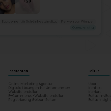
+28
Equipement fir Schéinheetsinstitut
Fierwen vun Wimper
Ouerpiercing
Inserenten
Editus
Online Marketing Agentur
Über
Digitale Lösungen für Unternehmen
Kontakt
Website erstellen
Karriere
E-Commerce-Website erstellen
Editus myBus
Registrierung Gelben Seiten
Editus Insigh