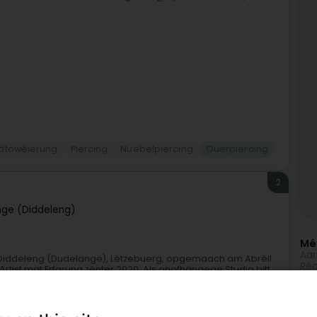
ätowéierung
Piercing
Nuebelpiercing
Ouerpiercing
2
ge (Diddeleng)
Méi
Aar
zu Diddeleng (Dudelange), Lëtzebuerg, opgemaach am Abrëll
Réc
tist mat Erfarung zënter 2020. Als onofhängege Studio bitt
Han