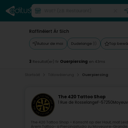
Raffinéiert Är Sich
Autour de moi
Dudelange
Top bewä
(1)
3
Ouerpiercing
Resultat(er) fir
en 43ms
Startsäit
Tätowéierung
Ouerpiercing
The 420 Tattoo Shop
1 Rue de Rosselange
F-57250
Moyeuv
The 420 Tattoo Shop – Konscht op der Haut, mat Le
Ärem Tattoo- a Piercingstudio zu Moyeuvre-Grande.He