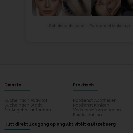
Scheinheetssalon
Permanent Make-up
Dienste
Praktisch
Suche nach Aktivität
Notdienst Apotheken
Suche nach Stadt
Notdienst Kliniken
Ein Angebot anfordern
Verkehrsinformationen
Postleitzahlen
Hutt direkt Zougang op eng Aktivitéit a Lëtzebuerg