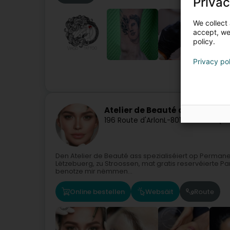
Privac
We collect 
accept, we'
policy.
Privacy po
Täto
Atelier de Beauté d'Irina Kar
196 Route d'Arlon
L-8010
Strassen (S
Den Atelier de Beauté ass spezialiséiert op Permanen
Lëtzebuerg, zu Stroossen, mat gratis reservéierte Pa
benotze mir nëmmen...
Online bestellen
Websäit
Route