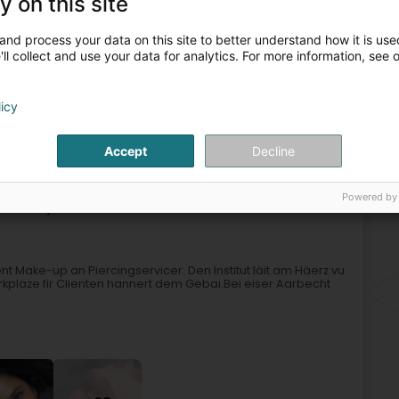
y on this site
and process your data on this site to better understand how it is used
ll collect and use your data for analytics. For more information, see 
licy
wéierung
Piercing
Wuedtätowéierung
Ouerpiercing
Accept
Decline
3
tunova
Powered by
troossen)
t Make-up an Piercingservicer. Den Institut läit am Häerz vu
rkplaze fir Clienten hannert dem Gebai.Bei eiser Aarbecht