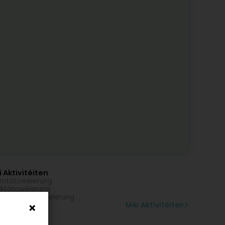
 Aktivitéiten
mtätowéierung
ktätowéierung
dgelenktätowéierung
Méi Aktivitéiten