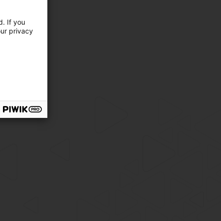
. If you
our privacy