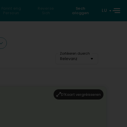
Fannt eng
Reverse
Sech
LU
Persoun
Sich
aloggen
Zortéieren duerch
Relevanz
D'Kaart vergréisseren