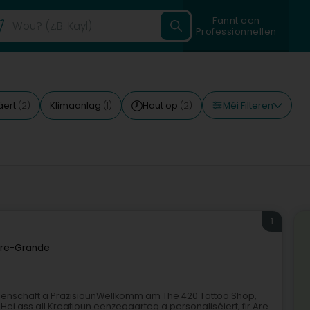
Fannt een
Professionnellen
Méi Filteren
äert
Klimaanlag
Haut op
(2)
(1)
(2)
1
re-Grande
idenschaft a PräzisiounWëllkomm am The 420 Tattoo Shop,
i ass all Kreatioun eenzegaarteg a personaliséiert, fir Äre