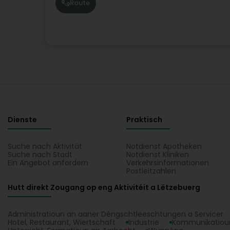
Route
Dienste
Praktisch
Suche nach Aktivität
Notdienst Apotheken
Suche nach Stadt
Notdienst Kliniken
Ein Angebot anfordern
Verkehrsinformationen
Postleitzahlen
Hutt direkt Zougang op eng Aktivitéit a Lëtzebuerg
Administratioun an aaner Déngschtleeschtungen a Servicer
Hotel, Restaurant, Wiertschaft
Industrie
Kommunikatioun