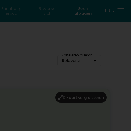
Fannt eng
Reverse
Sech
LU
Persoun
Sich
aloggen
Zortéieren duerch
Relevanz
D'Kaart vergréisseren