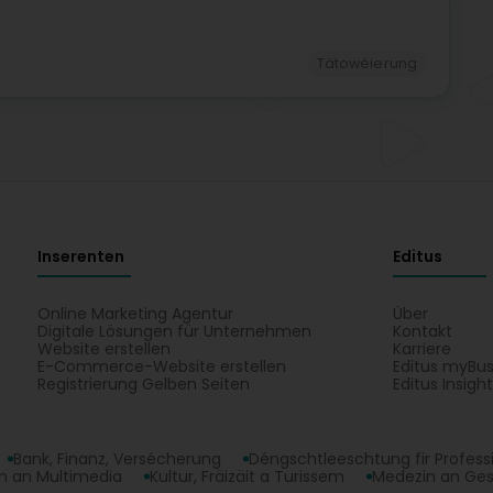
Tätowéierung
Inserenten
Editus
Online Marketing Agentur
Über
Digitale Lösungen für Unternehmen
Kontakt
Website erstellen
Karriere
E-Commerce-Website erstellen
Editus myBus
Registrierung Gelben Seiten
Editus Insigh
Bank, Finanz, Versécherung
Déngschtleeschtung fir Profess
 an Multimedia
Kultur, Fräizäit a Turissem
Medezin an Ge