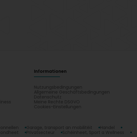
Informationen
Nutzungsbedingungen
Allgemeine Geschäftsbedingungen
Datenschutz
iness
Meine Rechte DSGVO
t
Cookies-Einstellungen
ionnellen
Garage, transport an mobilitéit
Handel
sondheet
Privatsecteur
Schéinheet, Sport a Wellness