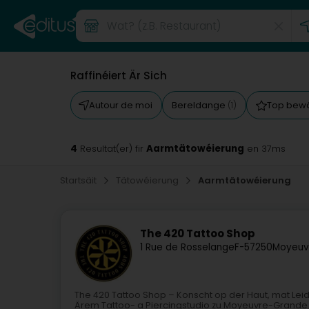
Raffinéiert Är Sich
Autour de moi
Bereldange
Top bew
(1)
4
Aarmtätowéierung
Resultat(er) fir
en 37ms
Startsäit
Tätowéierung
Aarmtätowéierung
The 420 Tattoo Shop
1 Rue de Rosselange
F-57250
Moyeuv
The 420 Tattoo Shop – Konscht op der Haut, mat Le
Ärem Tattoo- a Piercingstudio zu Moyeuvre-Grande.He