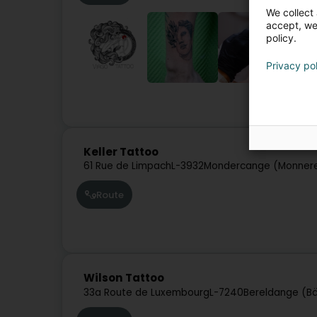
We collect 
accept, we'
policy.
Privacy po
Tätowéier
Keller Tattoo
61 Rue de Limpach
L-3932
Mondercange (Monner
Route
Wilson Tattoo
33a Route de Luxembourg
L-7240
Bereldange (B