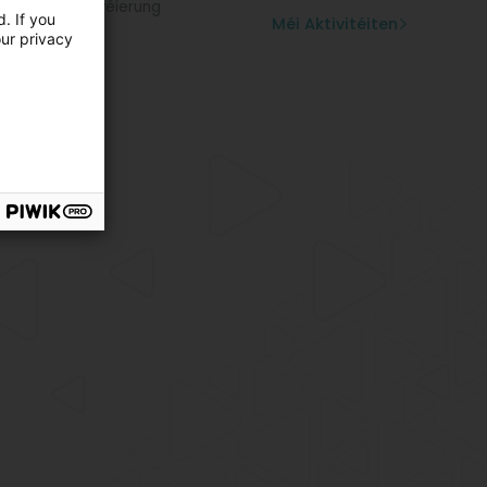
dgelenktätowéierung
. If you
Méi Aktivitéiten
our privacy