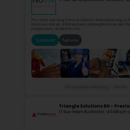
Pro-Inter ass eng Firma fir Interim-Rekrutéierung zu
Missioun ass et, d'Entreprisen alldeeglech bei der 
begleeden, andeems mir...
Websäit
Route
Personalvermëttelung
Interim
Triangle Solutions RH – Presto
17 Rue Helen Buchholtz
L-4048
Esch-s