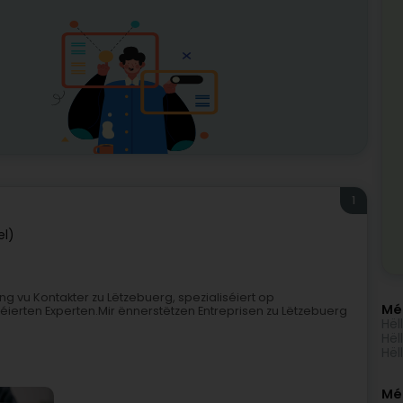
1
el)
ng vu Kontakter zu Lëtzebuerg, spezialiséiert op
Mé
zéierten Experten.Mir ënnerstëtzen Entreprisen zu Lëtzebuerg
Hël
Hël
Hël
Méi