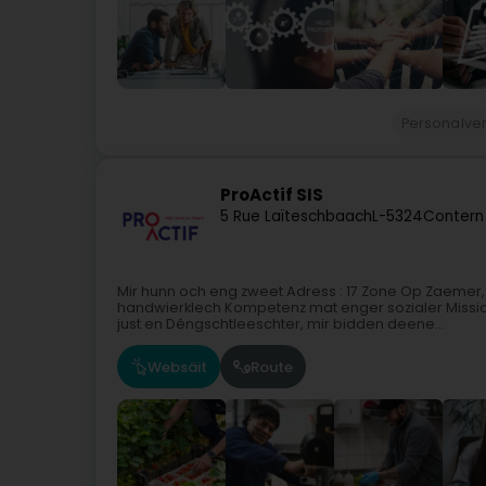
Personalve
ProActif SIS
5 Rue Laïteschbaach
L-5324
Contern
Mir hunn och eng zweet Adress : 17 Zone Op Zaemer,
handwierklech Kompetenz mat enger sozialer Missioun
just en Déngschtleeschter, mir bidden deene...
Websäit
Route