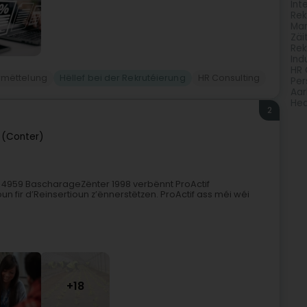
Int
Rek
Man
Zäi
Rek
Ind
HR 
rmëttelung
Hëllef bei der Rekrutéierung
HR Consulting
Per
Aar
Hea
2
 (Conter)
 4959 BascharageZënter 1998 verbënnt ProActif
 fir d’Reinsertioun z’ënnerstëtzen. ProActif ass méi wéi
+18