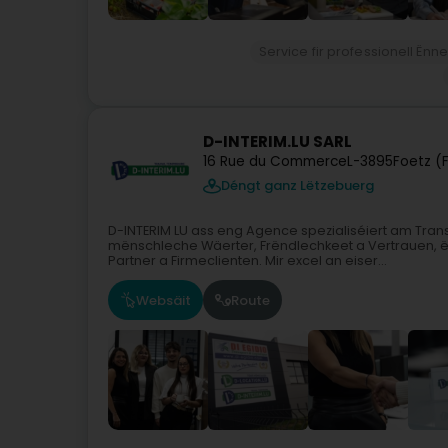
Service fir professionell Ënn
D-INTERIM.LU SARL
16 Rue du Commerce
L-3895
Foetz (F
Déngt ganz Lëtzebuerg
D-INTERIM LU ass eng Agence spezialiséiert am Transp
mënschleche Wäerter, Frëndlechkeet a Vertrauen, ë
Partner a Firmeclienten. Mir excel an eiser...
Websäit
Route