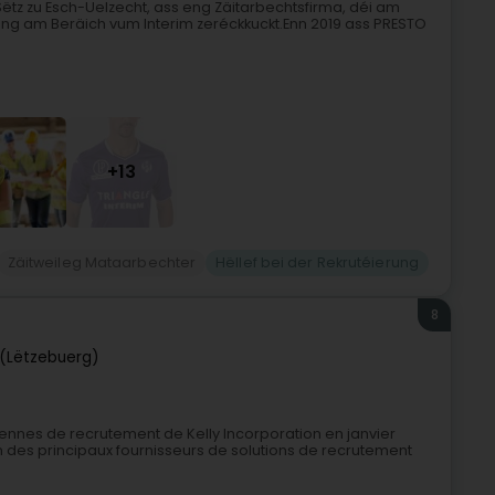
 Sëtz zu Esch-Uelzecht, ass eng Zäitarbechtsfirma, déi am
ung am Beräich vum Interim zeréckkuckt.Enn 2019 ass PRESTO
+13
Zäitweileg Mataarbechter
Hëllef bei der Rekrutéierung
8
(Lëtzebuerg)
éennes de recrutement de Kelly Incorporation en janvier
un des principaux fournisseurs de solutions de recrutement