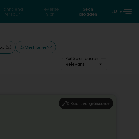
Fannt eng
Reverse
Sech
LU
Persoun
Sich
aloggen
Méi Filteren
 op
(2)
Zortéieren duerch
Relevanz
D'Kaart vergréisseren