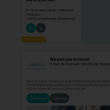
Lux Intérim Sàrl
5-7 Rue Léon Laval
- Bâtiment
Triologie -
L-3372
Leudelange (Leideleng)
Gesponsert
We put you in touch
6 Rue de Steinsel
L-8154
Bridel (Bridd
We Put You in Touch ass eng Plattform fir d’Vermëttlu
d’Rekrutéierung vu Beroder, Freelanceren an qualifi
dobäi, séier déi passend Beroder ze...
Websäit
Route