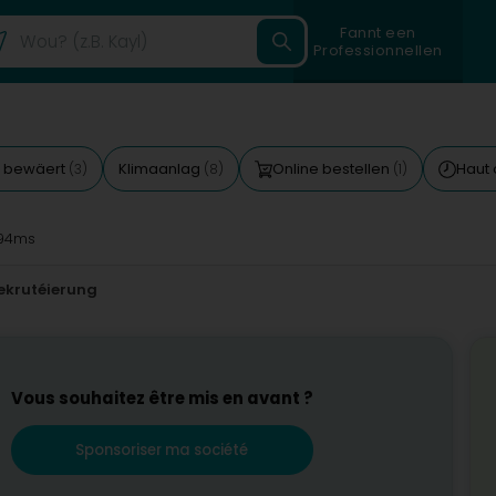
Fannt een
Professionnellen
 bewäert
Klimaanlag
Online bestellen
Haut
(3)
(8)
(1)
94ms
Rekrutéierung
Vous souhaitez être mis en avant ?
Sponsoriser ma société