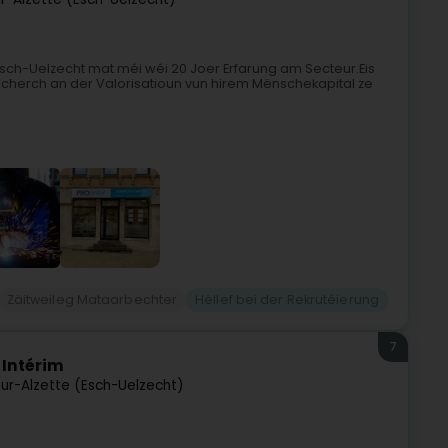
 Esch-Uelzecht mat méi wéi 20 Joer Erfarung am Secteur.Eis
Recherch an der Valorisatioun vun hirem Mënschekapital ze
Zäitweileg Mataarbechter
Hëllef bei der Rekrutéierung
7
 Intérim
ur-Alzette (Esch-Uelzecht)