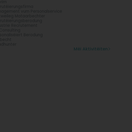
erim
rutéierungsfirma
agement vum Personalservice
tweileg Mataarbechter
rutéierungsberodung
ustrie Recrutement
Consulting
sonaliséiert Berodung
becht
dhunter
Méi Aktivitéiten