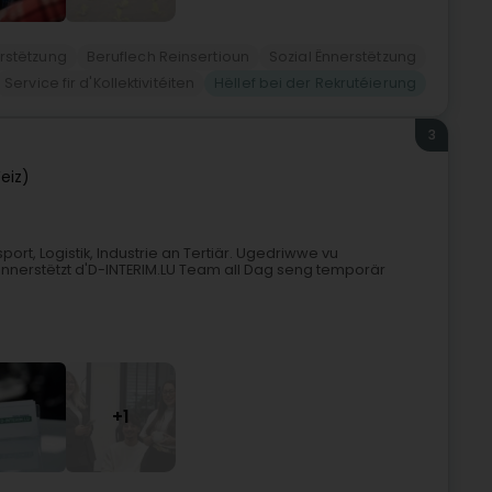
erstëtzung
Beruflech Reinsertioun
Sozial Ënnerstëtzung
Service fir d'Kollektivitéiten
Hëllef bei der Rekrutéierung
3
eiz)
ort, Logistik, Industrie an Tertiär. Ugedriwwe vu
nnerstëtzt d'D-INTERIM.LU Team all Dag seng temporär
+1