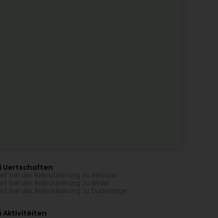
i Uertschaften
lef bei der Rekrutéierung zu Belvaux
lef bei der Rekrutéierung zu Bridel
lef bei der Rekrutéierung zu Dudelange
 Aktivitéiten