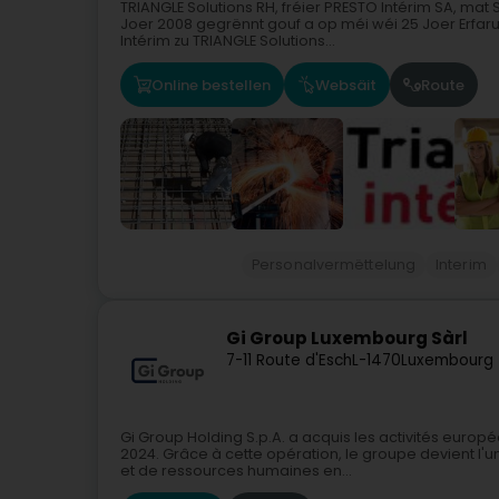
TRIANGLE Solutions RH, fréier PRESTO Intérim SA, mat
Joer 2008 gegrënnt gouf a op méi wéi 25 Joer Erfar
Intérim zu TRIANGLE Solutions...
Online bestellen
Websäit
Route
Personalvermëttelung
Interim
Gi Group Luxembourg Sàrl
7-11 Route d'Esch
L-1470
Luxembourg 
Gi Group Holding S.p.A. a acquis les activités europ
2024. Grâce à cette opération, le groupe devient l'
et de ressources humaines en...