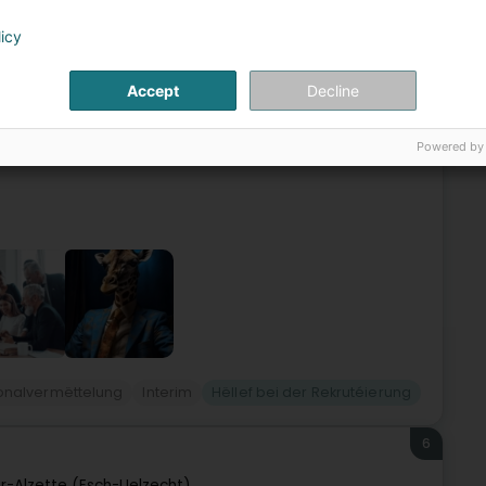
5
licy
h-sur-Alzette
r-Alzette (Esch-Uelzecht)
Accept
Decline
r Reechwäit a méi wéi 35 Joer Erfahrung am Beräich
Powered by
rtraue vu ville Clienten a Frankräich, der Schwäiz,
onalvermëttelung
Interim
Hëllef bei der Rekrutéierung
6
r-Alzette (Esch-Uelzecht)