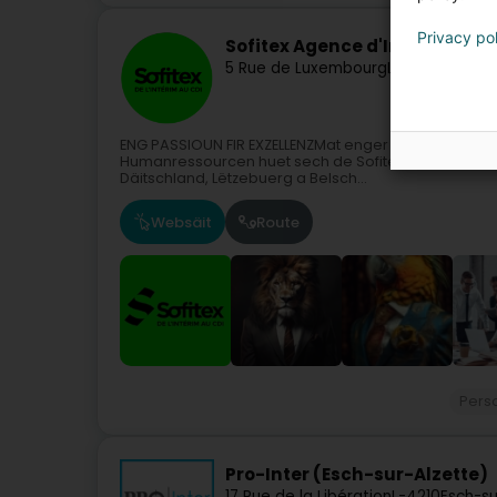
Privacy po
Sofitex Agence d'Intérim Esc
5 Rue de Luxembourg
L-4220
Esch-su
ENG PASSIOUN FIR EXZELLENZMat enger internationale
Humanressourcen huet sech de Sofitex-Netzwierk d'Ve
Däitschland, Lëtzebuerg a Belsch...
Websäit
Route
Pers
Pro-Inter (Esch-sur-Alzette)
17 Rue de la Libération
L-4210
Esch-su