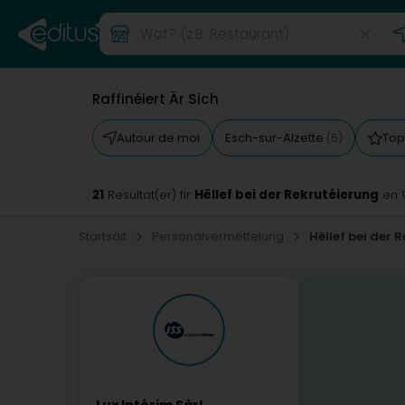
Raffinéiert Är Sich
Autour de moi
Esch-sur-Alzette
Top
(5)
21
Hëllef bei der Rekrutéierung
Resultat(er) fir
en 
Startsäit
Personalvermëttelung
Hëllef bei der 