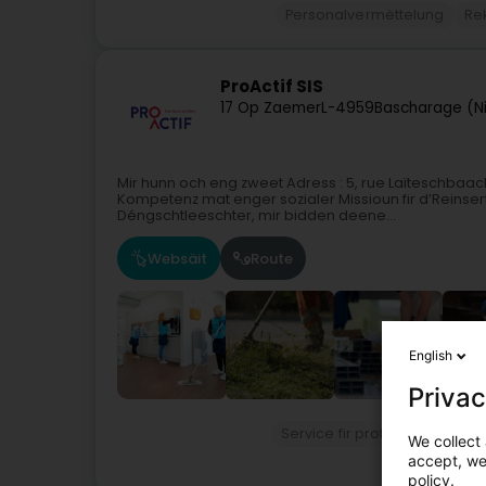
Personalvermëttelung
Re
ProActif SIS
17 Op Zaemer
L-4959
Bascharage (N
Mir hunn och eng zweet Adress : 5, rue Laïteschbaa
Kompetenz mat enger sozialer Missioun fir d’Reinsert
Déngschtleeschter, mir bidden deene...
Websäit
Route
English
Privac
Service fir professionell Ënn
We collect 
accept, we'
policy.