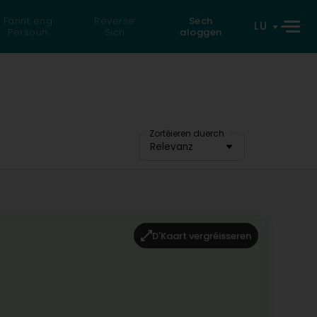
Fannt eng
Reverse
Sech
LU
Persoun
Sich
aloggen
Zortéieren duerch
Relevanz
D'Kaart vergréisseren