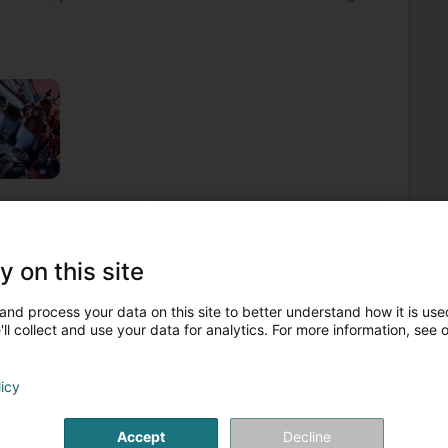
e industriell Ëmgeréits
Professionnelt Handwierksgeschir
Singnalisatiounsmaterial fir Parking
y on this site
2
and process your data on this site to better understand how it is used
Conter)
ll collect and use your data for analytics. For more information, see 
Méi
Log
Nav
licy
sée dans la signalisation routière.Nous étudions et réalisons
Par
le: Marquage d'autoroutes, de routes et de parkings
Eis
Accept
Decline