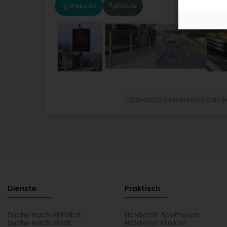
Websäit
Route
Signalisatiounsaarbecht an B
Dienste
Praktisch
Suche nach Aktivität
Notdienst Apotheken
Suche nach Stadt
Notdienst Kliniken