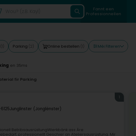
Fannt een
Professionnellen
Méi Filteren
t
Parking
Online bestellen
(1)
(2)
(1)
king
en 35ms
erial fir Parking
1
-6125
Junglinster (Jonglënster)
ssionell BetribsausrüstungWierkbänk ass Äre
ebedarf, professionellt Geschier an Ateliersausrüstung. Mir