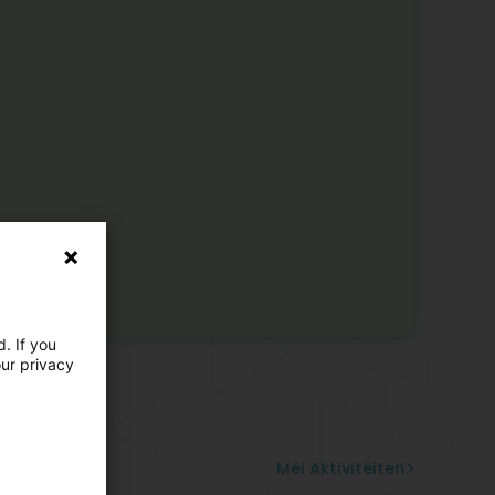
. If you
our privacy
 Aktivitéiten
istik
igatioun
kingsplaatzen
ebunn
Méi Aktivitéiten