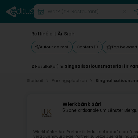
Raffinéiert Är Sich
Autour de moi
Contern
Top bewäer
(1)
2
Singnalisatiounsmaterial fir Par
Resultat(er) fir
Startsäit
Parkingsplaatzen
Singnalisatiounsmat
Wierkbänk Sàrl
5 Zone artisanale um Lënster Bierg
L
Wierkbänk – Äre Partner fir Industriebedarf a profe
vertrauenswürdege Partner zu Lëtzebuerg fir Industri