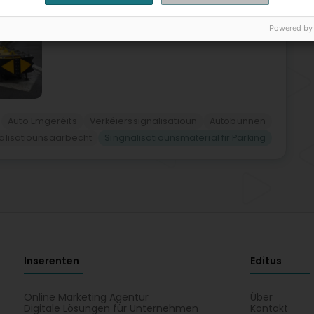
Powered by
Auto Emgeréits
Verkéierssignalisatioun
Autobunnen
alisatiounsaarbecht
Singnalisatiounsmaterial fir Parking
Inserenten
Editus
Online Marketing Agentur
Über
Digitale Lösungen für Unternehmen
Kontakt