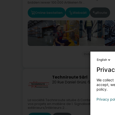
bidden iwwer 100.000 Artikelen fir...
Online bestellen
Websäit
Route
Industrie
Allerle
English
Privac
Techniroute Sàrl
We collect 
20 Rue Daniel Grün
L-5315
Contern (
accept, we'
policy.
Privacy po
La société Techniroute située à Contern est spéciali
vos projets en matière de:1. Signalisation horizonta
extérieurs/intérieurs.2....