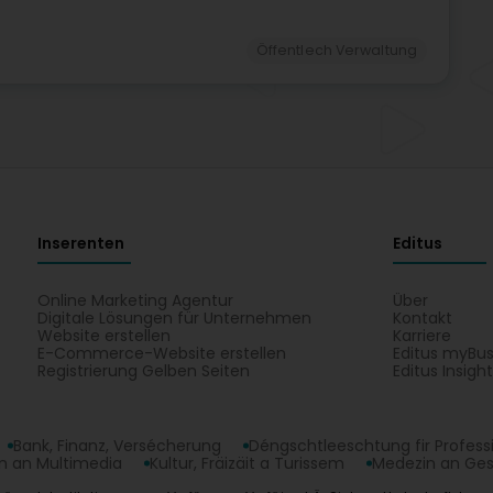
Öffentlech Verwaltung
Inserenten
Editus
Online Marketing Agentur
Über
Digitale Lösungen für Unternehmen
Kontakt
Website erstellen
Karriere
E-Commerce-Website erstellen
Editus myBus
Registrierung Gelben Seiten
Editus Insigh
Bank, Finanz, Versécherung
Déngschtleeschtung fir Profess
 an Multimedia
Kultur, Fräizäit a Turissem
Medezin an Ge