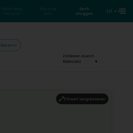
Fannt eng
Reverse
Sech
LU
Persoun
Sich
aloggen
Filteren
Zortéieren duerch
Relevanz
D'Kaart vergréisseren