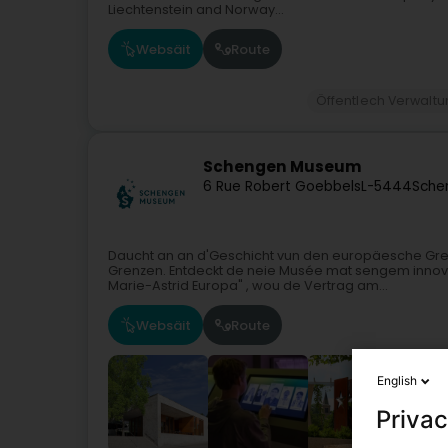
Liechtenstein and Norway...
Websäit
Route
Öffentlech Verwalt
Schengen Museum
6 Rue Robert Goebbels
L-5444
Sche
Daucht an an d'Geschicht vun den europäesche Gr
Grenzen. Entdeckt de neie Musée mat sengem innovat
Marie-Astrid Europa" , wou de Vertrag am...
Websäit
Route
English
Privac