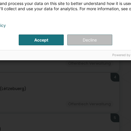
Öff
and process your data on this site to better understand how it is used
Ge
ll collect and use your data for analytics. For more information, see 
Beh
ulturell Aktivitéit
Kulturzenter
Europäesch Institutiounen
Soz
Dip
3
Kon
licy
Kra
opéenne
Int
Accept
Decline
Powered by
Öffentlech Verwaltung
4
(Lëtzebuerg)
Öffentlech Verwaltung
5
)