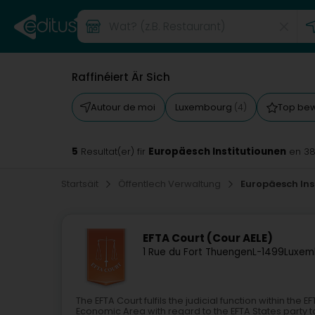
Raffinéiert Är Sich
Autour de moi
Luxembourg
Top be
(4)
5
Europäesch Institutiounen
Resultat(er) fir
en 3
Startsäit
Öffentlech Verwaltung
Europäesch Ins
EFTA Court (Cour AELE)
1 Rue du Fort Thuengen
L-1499
Luxem
The EFTA Court fulfils the judicial function within th
Economic Area with regard to the EFTA States party t