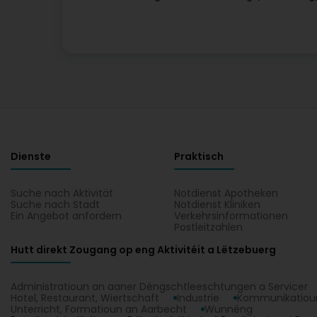
Dienste
Praktisch
Suche nach Aktivität
Notdienst Apotheken
Suche nach Stadt
Notdienst Kliniken
Ein Angebot anfordern
Verkehrsinformationen
Postleitzahlen
Hutt direkt Zougang op eng Aktivitéit a Lëtzebuerg
Administratioun an aaner Déngschtleeschtungen a Servicer
Hotel, Restaurant, Wiertschaft
Industrie
Kommunikatioun
Unterricht, Formatioun an Aarbecht
Wunnéng