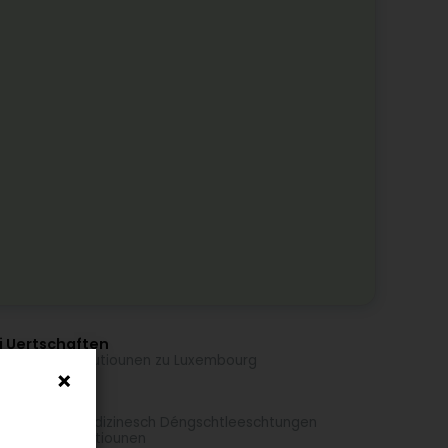
i Uertschaften
opäesch Institutiounen zu Luxembourg
 Aktivitéiten
ial an paramedizinesch Déngschtleeschtungen
entlech Institutiounen