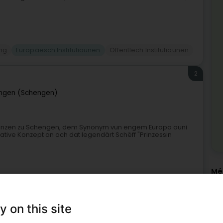
ung
Europäesch Institutiounen
Öffentlech Institutiounen
2
ngen (Schengen)
enzen zu Schengen, dem Synonym vun engem Europa ouni
ive Konzept an och dat legendärt Schëff "Prinzessin
Mé
Eur
+3
Méi
y on this site
Soz
Öff