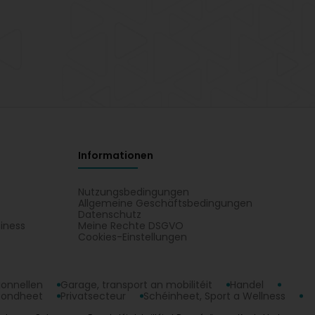
Informationen
Nutzungsbedingungen
Allgemeine Geschäftsbedingungen
Datenschutz
iness
Meine Rechte DSGVO
t
Cookies-Einstellungen
ionnellen
Garage, transport an mobilitéit
Handel
sondheet
Privatsecteur
Schéinheet, Sport a Wellness