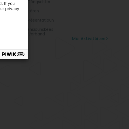
entlech sozial Déngschter
. If you
mengen
our privacy
örden an Ministèren
ialsekretariat
lomatesch Représentatioun
sulat
nkekeess an Pensiounskees
erkommunalen Verband
Méi Aktivitéiten