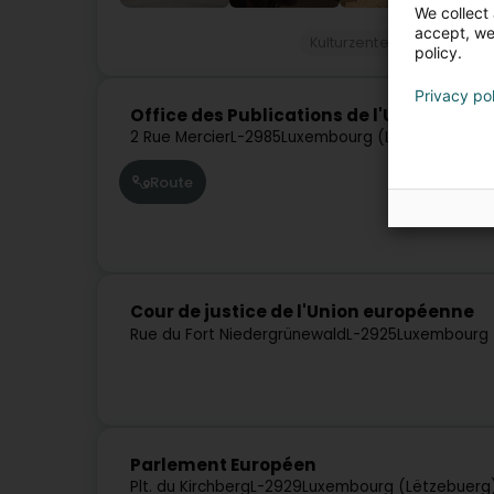
We collect 
accept, we'
Kulturzenter
Musée
K
policy.
Privacy po
Office des Publications de l'Union eur
2 Rue Mercier
L-2985
Luxembourg (Lëtzebuerg)
Route
Cour de justice de l'Union européenne
Rue du Fort Niedergrünewald
L-2925
Luxembourg 
Parlement Européen
Plt. du Kirchberg
L-2929
Luxembourg (Lëtzebuerg