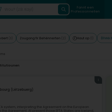
Fannt een
Professionnellen
Méi 
wäert
Zougang fir Behënnerten
Haut op
(3)
(2)
(1)
8ms
titutiounen
1
bourg (Lëtzebuerg)
e EFTA system, interpreting the Agreement on the European
o the Agreement. At present those EFTA States are Iceland,