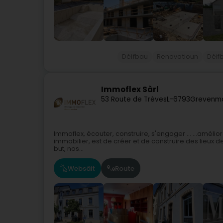
Déifbau
Renovatioun
Déif
Immoflex Sàrl
53 Route de Trèves
L-6793
Grevenma
Immoflex, écouter, construire, s'engager ... ...améli
immobilier, est de créer et de construire des lieux 
but, nos...
Websäit
Route