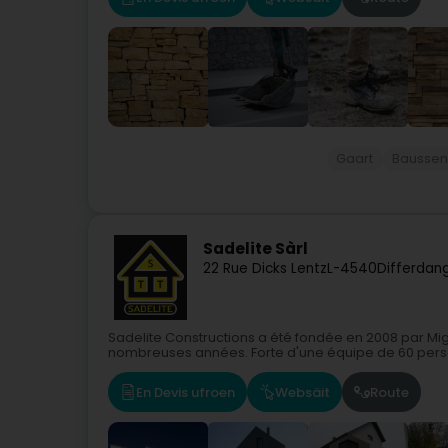
Gaart
Bausse
Sadelite Sàrl
22 Rue Dicks Lentz
L-4540
Differdan
Sadelite Constructions a été fondée en 2008 par Mig
nombreuses années. Forte d'une équipe de 60 pers
En Devis ufroen
Websäit
Route