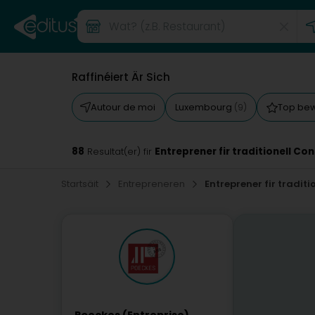
Raffinéiert Är Sich
Autour de moi
Luxembourg
Top be
(9)
88
Entreprener fir traditionell Co
Resultat(er) fir
Startsäit
Entrepreneren
Entreprener fir tradit