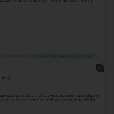
n ensemble de réputation de qualité et de sérieux dans le
unsentreprener
Entreprener fir traditionell Constructioun
67
iteng)
avaux suivants vos bésoins.Nous vous proposons une solution
e projet. Notre société se déplace pour un devis détaillé,