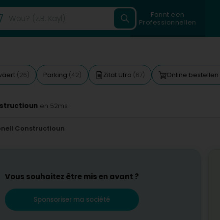
Fannt een
Professionnellen
wäert
Parking
Zitat Ufro
Online bestellen
(26)
(42)
(67)
nstructioun
en 52ms
ionell Constructioun
Vous souhaitez être mis en avant ?
Sponsoriser ma société