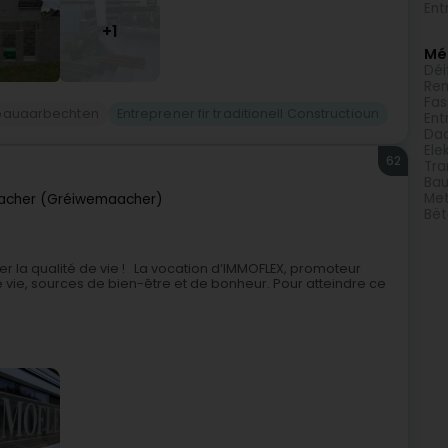
Ent
+1
Méi
Déi
Ren
Fa
bauaarbechten
Entreprener fir traditionell Constructioun
Ent
Daa
Elek
62
Tra
Bau
Met
cher (Gréiwemaacher)
Bë
orer la qualité de vie ! La vocation d’IMMOFLEX, promoteur
de vie, sources de bien-être et de bonheur. Pour atteindre ce