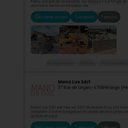
Petry, gérant de la société, qui depuis s'est forgé u
domaine de la construction de...
En Devis ufroen
Websäit
Route
Entrepreneren
Déifbau
Transformatio
Mano Lux Sàrl
37 Rue de Linger
L-4755
Pétange (Pé
Mano Lux Sàrl est née en 2017 et réalise tous vos tr
adaptée à votre budget en étudiant de plus près votr
gratuit et sans...
En Devis ufroen
Websäit
Route