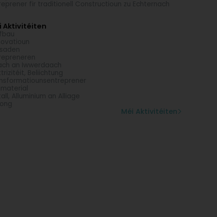
reprener fir traditionell Constructioun zu Echternach
 Aktivitéiten
fbau
ovatioun
ssaden
repreneren
ch an Iwwerdaach
trizitéit, Beliichtung
nsformatiounsentreprener
material
all, Alluminium an Alliage
tong
Méi Aktivitéiten