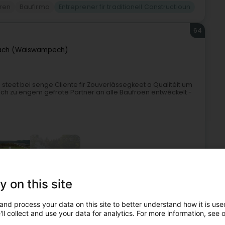
ren
Baufirma
Entreprener fir traditionell Constructioun
64
ch (Wäiswampech)
teet bei senge Cliente fir Zouverlässegkeet a Qualitéit um
ch zu engem gefrote Partner an alle Baufroen entwéckelt -
+3
y on this site
mentsaarbecht
Entreprener fir traditionell Constructioun
and process your data on this site to better understand how it is used
ll collect and use your data for analytics. For more information, see 
65