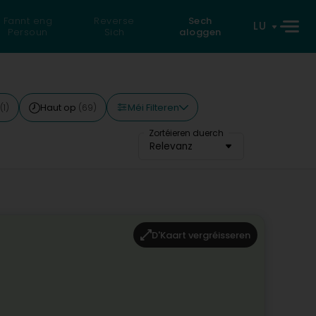
Fannt eng
Reverse
Sech
LU
Persoun
Sich
aloggen
Méi Filteren
Haut op
(1)
(69)
Zortéieren duerch
Relevanz
D'Kaart vergréisseren