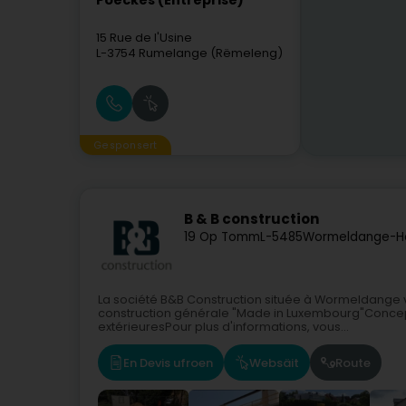
Poeckes (Entreprise)
15 Rue de l'Usine
L-3754
Rumelange (Rëmeleng)
Gesponsert
B & B construction
19 Op Tomm
L-5485
Wormeldange-Ha
La société B&B Construction située à Wormeldange 
construction générale "Made in Luxembourg"Concep
extérieuresPour plus d'informations, vous...
En Devis ufroen
Websäit
Route