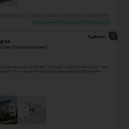
ienförderung
Kaaf, Locatioun an Verkaaf vun Immobilien
Entreprener fir traditionell Constructioun
9
16,5 km
g SA
acher (Gréiwemaacher)
nfamilienhäuser als Einzel-, Doppel- und Reihenhäuser- frei
bäude)- Büro- und VerwaltungsgebäudeAlle Bauwerke
+3