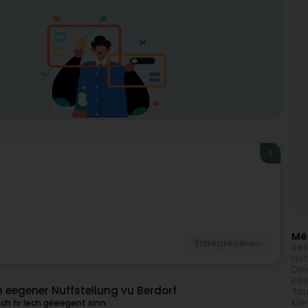
1
Méi
Entrepreneren
Res
Hot
Déi
Kéi
An eegener Nuffstellung vu Berdorf
Tou
Kle
ch fir Iech gëeegent sinn.