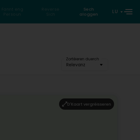
Fannt eng
Reverse
Sech
LU
Persoun
Sich
aloggen
Zortéieren duerch
Relevanz
D'Kaart vergréisseren