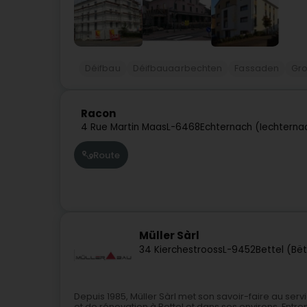
Déifbau
Déifbauaarbechten
Fassaden
Gro
Racon
4 Rue Martin Maas
L-6468
Echternach (Iechterna
Route
Müller Sàrl
34 Kierchestrooss
L-9452
Bettel (Bët
Depuis 1985, Müller Sàrl met son savoir-faire au serv
et de rénovation à Bettel et dans ses environs. Entre