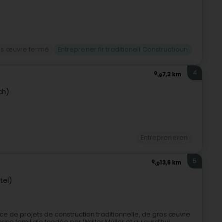
s œuvre fermé
Entreprener fir traditionell Constructioun
4
7,2 km
ch)
Entrepreneren
5
13,6 km
tel)
ice de projets de construction traditionnelle, de gros œuvre
prise familiale fondée par Walter Müller et aujourd’hui