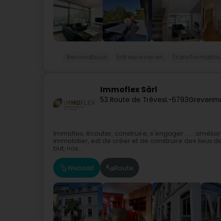
Renovatioun
Entrepreneren
Transformatio
Immoflex Sàrl
53 Route de Trèves
L-6793
Grevenma
Immoflex, écouter, construire, s'engager ... ...améli
immobilier, est de créer et de construire des lieux 
but, nos...
Websäit
Route