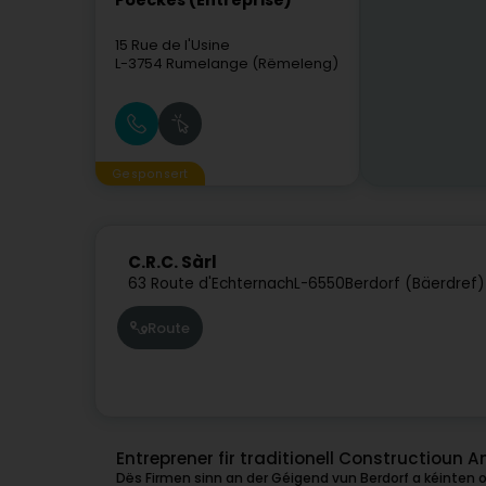
Poeckes (Entreprise)
15 Rue de l'Usine
L-3754
Rumelange (Rëmeleng)
Gesponsert
C.R.C. Sàrl
63 Route d'Echternach
L-6550
Berdorf (Bäerdref)
Route
Entreprener fir traditionell Constructioun 
Dës Firmen sinn an der Géigend vun Berdorf a kéinten o