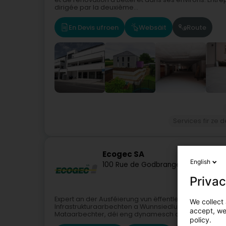
dirigée par la deuxième...
En Devis ufroen
Websäit
Route
Services fir ze 
Ecogec SA
English
100 Rue de Godbrange
L-6118
Junglin
Privac
Expert an der Ausféierung vun ëffentlechen a priva
We collect 
Infrastrukturaarbechten a Wunnsiedlungen an Stro
accept, we'
Mataarbechter, déi eng dynamesch a motivéiert Equi
policy.