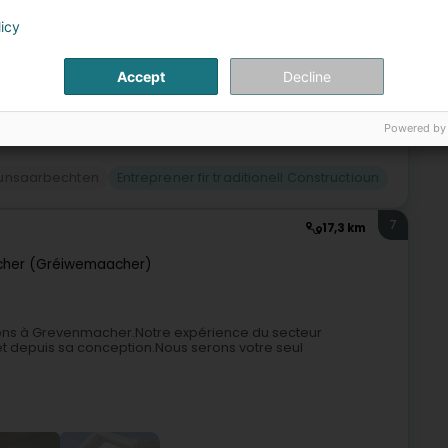
licy
Accept
Decline
Powered by
ounsaarbechten
Entreprener fir traditionell Constructioun
7
17,3 km
her (Gréiwemaacher)
ctions à Grevenmacher.Notre expérience du secteur
t depuis sa conception.Nous serons votre seul