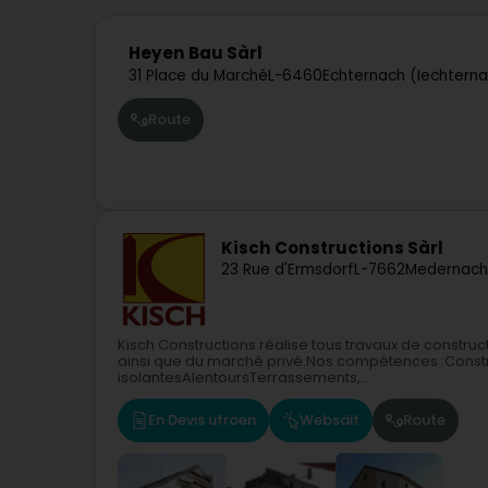
Heyen Bau Sàrl
31 Place du Marché
L-6460
Echternach (Iechtern
Route
Kisch Constructions Sàrl
23 Rue d'Ermsdorf
L-7662
Medernach
Kisch Constructions réalise tous travaux de construc
ainsi que du marché privé.Nos compétences :Constru
isolantesAlentoursTerrassements,...
En Devis ufroen
Websäit
Route