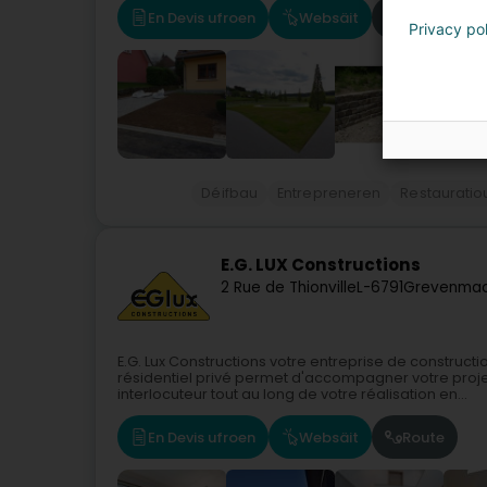
En Devis ufroen
Websäit
Route
Privacy po
Déifbau
Entrepreneren
Restaurati
E.G. LUX Constructions
2 Rue de Thionville
L-6791
Grevenmac
E.G. Lux Constructions votre entreprise de constru
résidentiel privé permet d'accompagner votre proje
interlocuteur tout au long de votre réalisation en...
En Devis ufroen
Websäit
Route