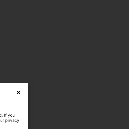
. If you
our privacy