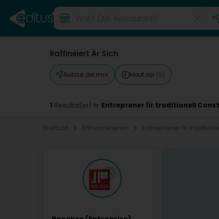
Raffinéiert Är Sich
Autour de moi
Haut op
(0)
1
Entreprener fir traditionell Cons
Resultat(er) fir
Startsäit
Entrepreneren
Entreprener fir tradition