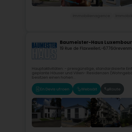
Immobilienagence
Immobil
Baumeister-Haus Luxembour
19 Rue de Flaxweiler
L-6776
Grevenm
Hauptaktivitäten: - preisgünstige, standardisierte Ei
geplante Häuser und Villen- Residenzen (Wohnge
besitzen einen hohen...
En Devis ufroen
Websäit
Route