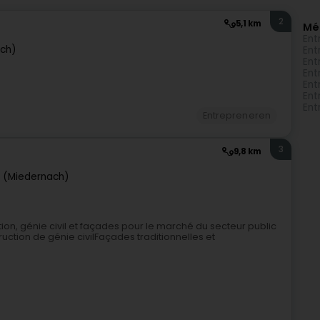
2
5,1 km
Mé
Ent
ach)
Ent
Ent
Ent
Ent
Ent
Ent
Entrepreneren
3
9,8 km
 (Miedernach)
tion, génie civil et façades pour le marché du secteur public
ction de génie civilFaçades traditionnelles et