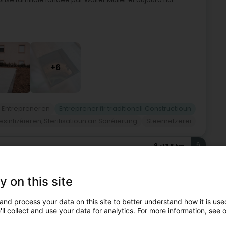
+6
Entrepreneren
Entreprener fir traditionell Constructioun
desinfizéieren, Sterilisatioun an Sanéierung
Steemetzerei
6
13,5 km
ster (Jonglënster)
y on this site
te Bauaarbechten zënter 1978, besonnesch
and process your data on this site to better understand how it is used
ossebau, beschäftegt Ecogec SA hautdesdaags eng honnert
ll collect and use your data for analytics. For more information, see 
pe...