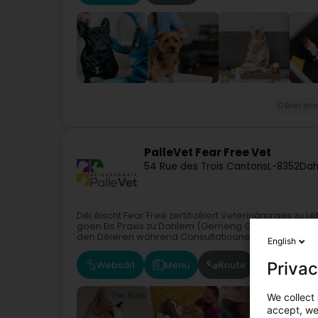
Déieren
PalleVet Fear Free Vet
54 Rue des Trois Cantons
L-8352
Dah
Déi éischt Fear Free zertifizéiert Veterinärpraxis zu 
goen.Eis Praxis zu Dahlem (Gemeng Garnich) leet b
den Déieren während Consultatiounen,...
English
Websäit
Menu
Route
Privac
We collect 
accept, we'