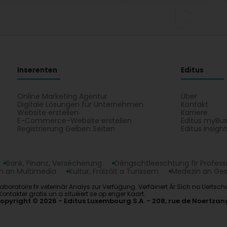
Inserenten
Editus
Online Marketing Agentur
Über
Digitale Lösungen für Unternehmen
Kontakt
Website erstellen
Karriere
E-Commerce-Website erstellen
Editus myBus
Registrierung Gelben Seiten
Editus Insigh
Bank, Finanz, Versécherung
Déngschtleeschtung fir Profess
 an Multimedia
Kultur, Fräizäit a Turissem
Medezin an Ge
ert Laboratoire fir veterinär Analys zur Verfügung. Verfäinert Är Sich no Uert
ontakter gratis un a situéiert se op enger Kaart.
opyright © 2026
Editus Luxembourg S.A.
208, rue de Noertzan