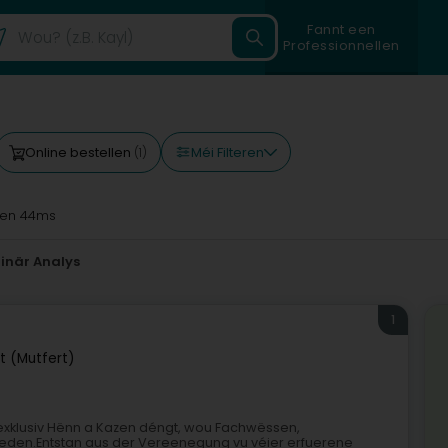
Fannt een
Professionnellen
Méi Filteren
Online bestellen
(1)
en 44ms
rinär Analys
1
t (Mutfert)
 exklusiv Hënn a Kazen déngt, wou Fachwëssen,
eden.Entstan aus der Vereenegung vu véier erfuerene