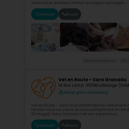
Veterinärer, baséiert d’Klinik op engem eenzegen...
Websäit
Route
Déierendokteren
Déie
Vet en Route – Sara Granada
14 Rue Lentz
L-3509
Dudelange (Didd
Déngt ganz Lëtzebuerg
Vet en Route – Sara GranadaMédecine vétérinaire
rendez-vous sur place au bureau)Diplômée en Médec
(Portugal), Sara Granada met son expérience...
Websäit
Route