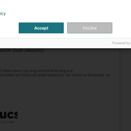
+17
licy
renklinik
Vaccinatioun
Laboratoire fir veterinär Analys
Accept
Decline
4
Powered by
lzette (Esch-Uelzecht)
) stëtzt sech op eng staark Erfarung a 4
mëttel an DéierefudderWaasser: All Aarte vu Waasser an
..