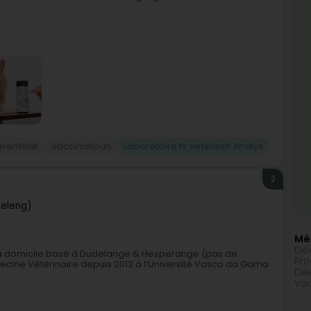
renklinik
Vaccinatioun
Laboratoire fir veterinär Analys
2
eleng)
Méi
Déi
 à domicile basé à Dudelange & Hesperange (pas de
Pro
ine Vétérinaire depuis 2013 à l’Université Vasco da Gama
Déi
Vac