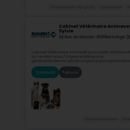
Öffentlechen Déngscht
Laboratoire
W
Cabinet Vétérinaire Animavet 
Sylvie
58 Rue de Mamer
L-8081
Bertrange (
Cabinet Vétérinaire Animavet pour petits animaux 
sur rendez-vous / UrgencesMédecine
généraleBoiteriesCancérologieCardiologieDentiste
Websäit
Route
Déierendokteren
Déie