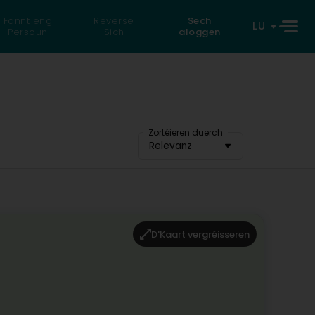
Fannt eng
Reverse
Sech
LU
Persoun
Sich
aloggen
Zortéieren duerch
Relevanz
D'Kaart vergréisseren