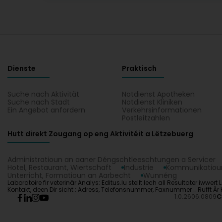
Dienste
Praktisch
Suche nach Aktivität
Notdienst Apotheken
Suche nach Stadt
Notdienst Kliniken
Ein Angebot anfordern
Verkehrsinformationen
Postleitzahlen
Hutt direkt Zougang op eng Aktivitéit a Lëtzebuerg
Administratioun an aaner Déngschtleeschtungen a Servicer
Hotel, Restaurant, Wiertschaft
Industrie
Kommunikatioun
Unterricht, Formatioun an Aarbecht
Wunnéng
Laboratoire fir veterinär Analys: Editus.lu stellt Iech all Resultater iww
Kontakt, deen Dir sicht : Adress, Telefonsnummer, Faxnummer … Rufft Är K
1.0.2606.0809
C