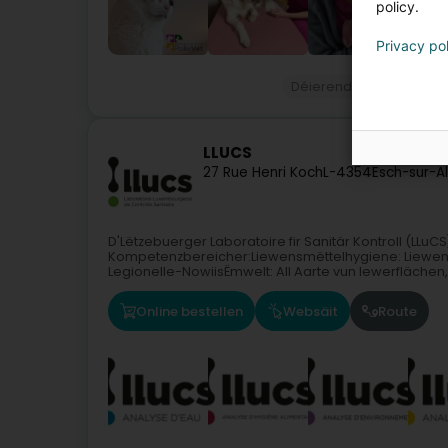
policy.
Privacy po
Déierendokteren
Déie
LLUCS
27 Rue Henri Koch
L-4354
Esch-sur-A
D'Lëtzebuerger Laboratoire fir Sanitär Kontroll (LLuCS
Kompetenzbereicher:Liewensmëttelhygiene: Liewens
Legionelle-NowiisËmwelt: All Aarte vun Iewerflächen,.
Online bestellen
Websäit
Route