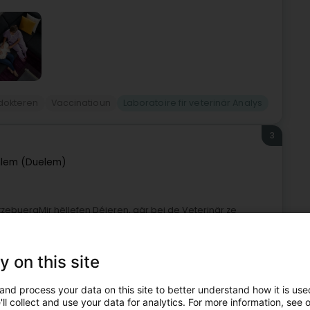
dokteren
Vaccinatioun
Laboratoire fir veterinär Analys
3
lem (Duelem)
LëtzebuergMir hëllefen Déieren, gär bei de Veterinär ze
esonnesch vill Wäert op dat emotionalt Wuelbefanne vun
y on this site
and process your data on this site to better understand how it is used
ll collect and use your data for analytics. For more information, see 