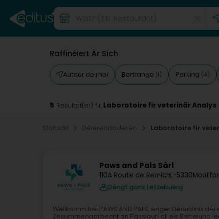
Raffinéiert Är Sich
Autour de moi
Bertrange
Parking
(1)
(4)
5
Laboratoire fir veterinär Analys
Resultat(er) fir
Startsäit
Déierendokteren
Laboratoire fir vete
Paws and Pals Sàrl
110A Route de Remich
L-5330
Moutfor
Déngt ganz Lëtzebuerg
Wëllkomm bei PAWS AND PALS, enger Déierklinik déi
Zesummenaarbecht an Passioun all eis Betreiung le