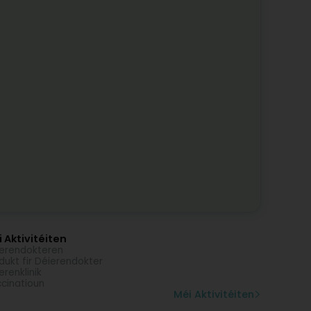
 Aktivitéiten
erendokteren
dukt fir Déierendokter
erenklinik
cinatioun
Méi Aktivitéiten