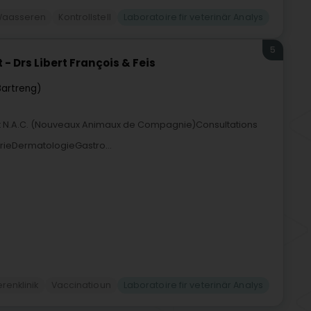
aasseren
Kontrollstell
Laboratoire fir veterinär Analys
5
- Drs Libert François & Feis
Bartreng)
et N.A.C. (Nouveaux Animaux de Compagnie)Consultations
rieDermatologieGastro...
renklinik
Vaccinatioun
Laboratoire fir veterinär Analys