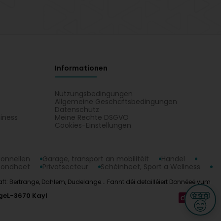
Informationen
Nutzungsbedingungen
Allgemeine Geschäftsbedingungen
Datenschutz
iness
Meine Rechte DSGVO
t
Cookies-Einstellungen
ionnellen
Garage, transport an mobilitéit
Handel
sondheet
Privatsecteur
Schéinheet, Sport a Wellness
schaft: Bertrange, Dahlem, Dudelange... Fannt déi detailléiert Donnéeë vum
ge
L-3670 Kayl