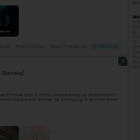
Gra
Méi
Gra
We
3D 
Tec
3D 
tioun
Photographie
Video Produktioun
Grafikdesign
Bil
Cre
Rea
3
3D 
Gra
 (Bartreng)
 Äert Produkt oder Är Firma z'entwéckelen an ze promoten?
amesch Equipe Iech ëmmer zur Verfügung, fir Iech bei Ärem