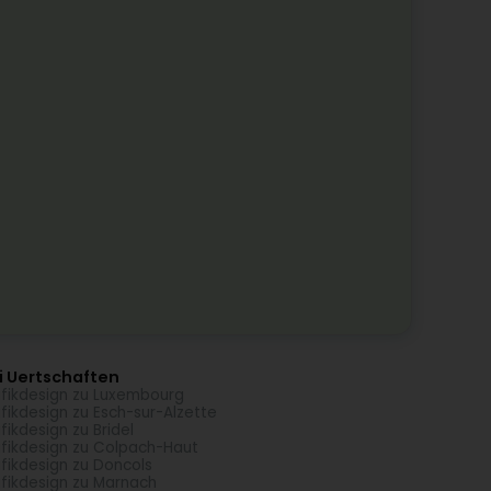
i Uertschaften
fikdesign zu Luxembourg
fikdesign zu Esch-sur-Alzette
fikdesign zu Bridel
fikdesign zu Colpach-Haut
fikdesign zu Doncols
fikdesign zu Marnach