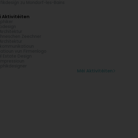
fikdesign zu Mondorf-les-Bains
 Aktivitéiten
phiker
bdesign
Architektur
hneschen Zeechner
Architektur
dkommunikatioun
atioun vun Firmenlogo
l Estate Design
Impressioun
phikdesigner
Méi Aktivitéiten