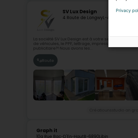
Privacy po
SV Lux Design
4 Route de Longwy
L-4830
Rodange 
La société SV Lux Design est à votre service à Rod
de véhicules, le PPF, lettrage, impression ou encor
publicitaire?! Nous avons les...
Route
Créatiounsstudio an gr
Graph it
10a Rue Bac-D'En-Haut
B-6890
Libin