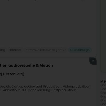
ting
Internet
Kommunikatiounsagentur
Grafikdesign
2
tion audiovisuelle & Motion
g (Lëtzebuerg)
Mé
Gra
spezialiséiert op audiovisuell Produktioun, Videoproduktioun,
Gra
D-Animatioun, 3D-Modelléierung, Postproduktioun,
Gra
Gra
Gra
Gra