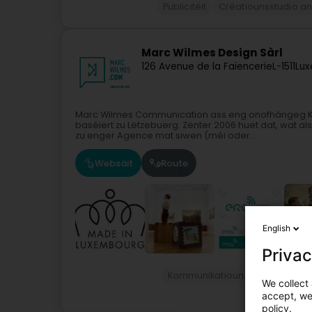
Publicitéit
Créatiounsstudio a
Marc Wilmes Design Sàrl
126 Avenue de la Faïencerie
L-1511
Lux
Marc Wilmes Communication ass eng onofhängeg 
baséiert zu Lëtzebuerg. Zënter 2006 huet dat, wat a
zu enger Agence mat siwen (méi oder...
Websäit
Route
English
Privac
Kommunikatioun
Kommunikat
We collect 
accept, we'
policy.