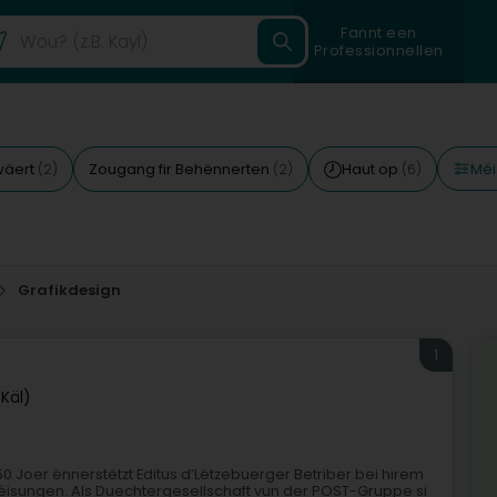
Fannt een
Professionnellen
Méi
wäert
Zougang fir Behënnerten
Haut op
(2)
(2)
(6)
Grafikdesign
1
(Käl)
0 Joer ënnerstëtzt Editus d’Lëtzebuerger Betriber bei hirem
isungen. Als Duechtergesellschaft vun der POST-Gruppe si