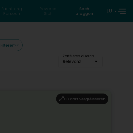
Fannt eng
Reverse
Sech
LU
Persoun
Sich
aloggen
 Filteren
Zortéieren duerch
Relevanz
D'Kaart vergréisseren