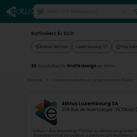
Raffinéiert Är Sich
Autour de moi
Luxembourg
Top be
(9)
30
Grafikdesign
Resultat(er) fir
en 50ms
Startsäit
Créatiounsstudio an grapheschen Studio
Editus Luxembourg SA
208 Rue de Noertzange
L-3670
Kayl 
Editus – Äre Marketing-Partner zu LëtzebuergZanter 5
Wuesstem mat innovative a performant Marketing-Lé