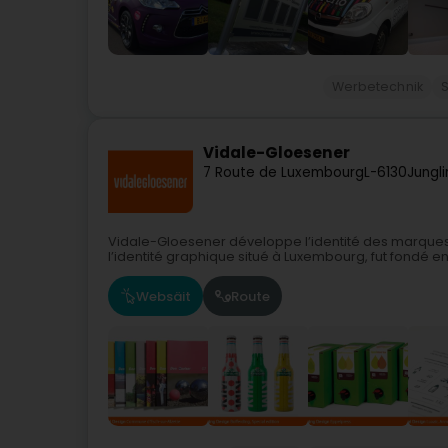
Werbetechnik
S
Vidale-Gloesener
7 Route de Luxembourg
L-6130
Jungl
Vidale-Gloesener développe l’identité des marques e
l’identité graphique situé à Luxembourg, fut fondé en
Websäit
Route