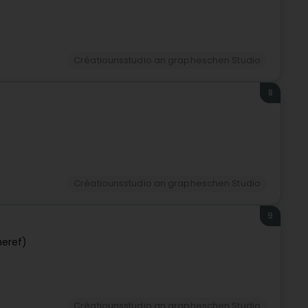
Créatiounsstudio an grapheschen Studio
8
Créatiounsstudio an grapheschen Studio
9
neref)
Créatiounsstudio an grapheschen Studio