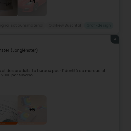
+4
ignalisatiounsmaterial
Opkliew Buschtaf
Grafikdesign
4
inster (Jonglënster)
t des produits. Le bureau pour l’identité de marque et
 2000 par Silvano...
+5