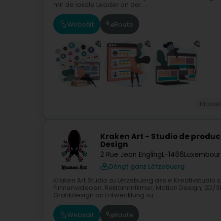
mir de lokale Leader an der...
Websäit
Route
Marke
Kraken Art - Studio de produc
Design
2 Rue Jean Engling
L-1466
Luxembour
Déngt ganz Lëtzebuerg
Kraken Art Studio zu Lëtzebuerg ass e Kreativstudio 
Firmenvideoen, Reklammfilmer, Motion Design, 2D/3
Grafikdesign an Entwécklung vu...
Websäit
Route