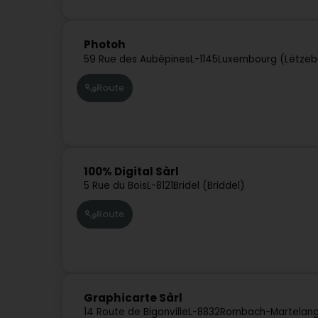
Photoh
59 Rue des Aubépines
L-1145
Luxembourg (Lëtzeb
Route
100% Digital Sàrl
5 Rue du Bois
L-8121
Bridel (Briddel)
Route
Graphicarte Sàrl
14 Route de Bigonville
L-8832
Rombach-Martelang