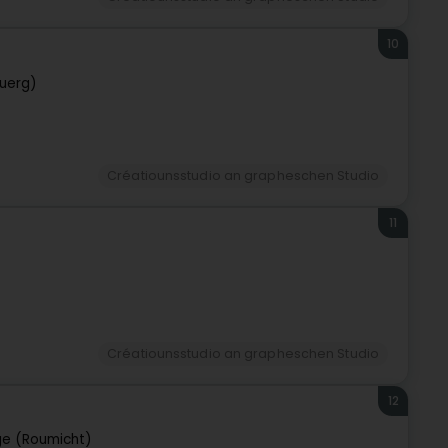
10
uerg)
Créatiounsstudio an grapheschen Studio
11
Créatiounsstudio an grapheschen Studio
12
e (Roumicht)