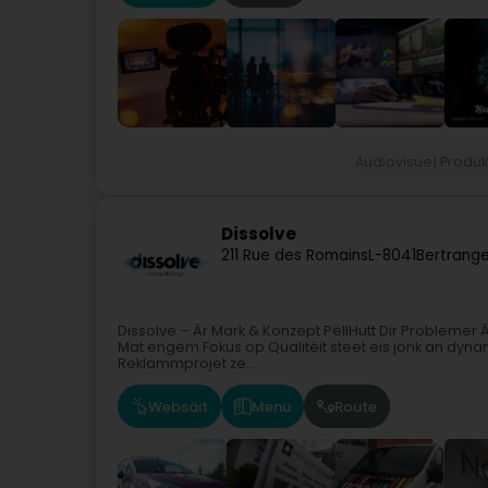
Audiovisuel Produk
Dissolve
211 Rue des Romains
L-8041
Bertrange
Dissolve – Är Mark & Konzept PëllHutt Dir Problemer
Mat engem Fokus op Qualitéit steet eis jonk an dyn
Reklammprojet ze...
Websäit
Menu
Route