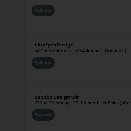
Route
blueEyes Design
5A Duarrefstrooss
L-9764
Marnach (Maarnech)
Route
Suzaku Design Sàrl
22 Rue Flammang
L-5618
Mondorf-les-Bains (Mun
Route