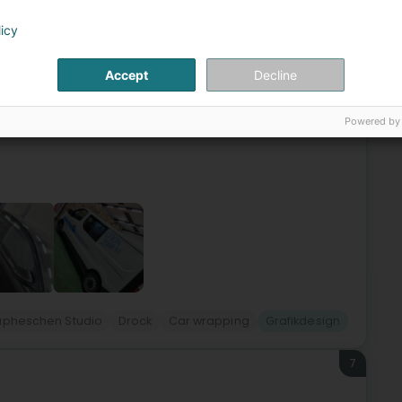
6
licy
(Rodange)
Accept
Decline
ange.Notre entreprise vous propose des services de covering
Powered by
e la création de vos enseignes.Besoin d'une bâche
apheschen Studio
Drock
Car wrapping
Grafikdesign
7