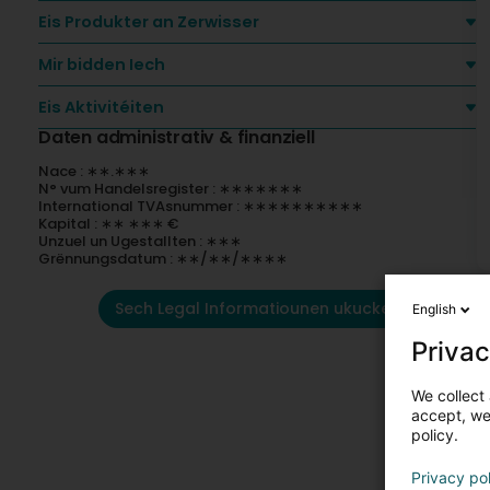
Eis Produkter an Zerwisser
Mir bidden Iech
Eis Aktivitéiten
Daten administrativ & finanziell
Nace : ∗∗.∗∗∗
N° vum Handelsregister : ∗∗∗∗∗∗∗
International TVAsnummer : ∗∗∗∗∗∗∗∗∗∗
Kapital : ∗∗ ∗∗∗ €
Unzuel un Ugestallten : ∗∗∗
Grënnungsdatum : ∗∗/∗∗/∗∗∗∗
Sech Legal Informatiounen ukucken
English
Privac
We collect 
accept, we'
policy.
Privacy po