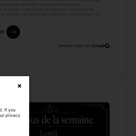
 visit places with such a great atmosphere.
original y a destacar la atención del personal,
tar locales con tan buen ambiente, enhorabuena!!
31
Bewäertungen vun
Google
ice cream were absolutely delicious. The service,
hly recommended! 😄 (Original) Die Pizza Schinken-
iente, das Essen, alles war richtig toll. Sehr zu
. If you
our privacy