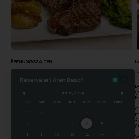
ËFFNUNGSZÄITEN
I
Reservéiert Ären Dësch
D
g
Aout, 2026
P
Lun
Mar
Mer
Jeu
Ven
Sam
Dim
O
27
28
29
30
31
1
2
m
A
7
3
4
5
6
8
9
g
10
11
12
13
14
15
16
W