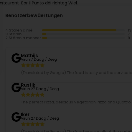
estaurant-Bar Il Punto déi richteg Wiel.
Benotzerbewäertungen
4 Stären a méi
3 Stären
2 Stären a manner
Mathijs
Virun 7 Daag / Deeg
(Translated by Google) The food is tasty and the service is f
Rustik
Virun 27 Daag / Deeg
The perfect Pizza, delicious Vegetarian Pizza and Quattr
Iker
Virun 27 Daag / Deeg
(Translated by Google) The food was excellent, the carbo