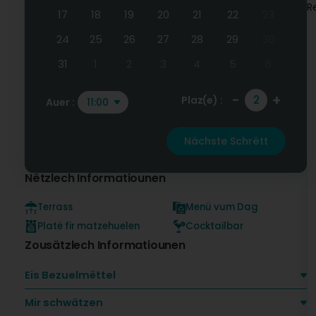
R
17
18
19
20
21
22
23
24
25
26
27
28
29
30
31
1
2
3
4
5
6
-
+
Plaz(e) :
Auer :
11:00
Nächste Schrëtt
Nëtzlech Informatiounen
Terrass
Menü vum Dag
Platë fir matzehuelen
Cocktailbar
Zousätzlech Informatiounen
Eis Bezuelmëttel
Mir schwätzen