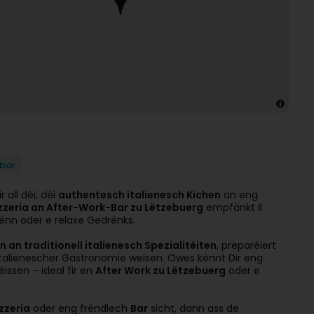
lbar
 all déi, déi
authentesch italienesch Kichen
an eng
izzeria an After-Work-Bar zu Lëtzebuerg
empfänkt Il
ënn oder e relaxe Gedrénks.
n traditionell italienesch Spezialitéiten
, preparéiert
italienescher Gastronomie weisen. Owes kënnt Dir eng
issen – ideal fir en
After Work zu Lëtzebuerg
oder e
zzeria
oder eng frëndlech
Bar
sicht, dann ass de