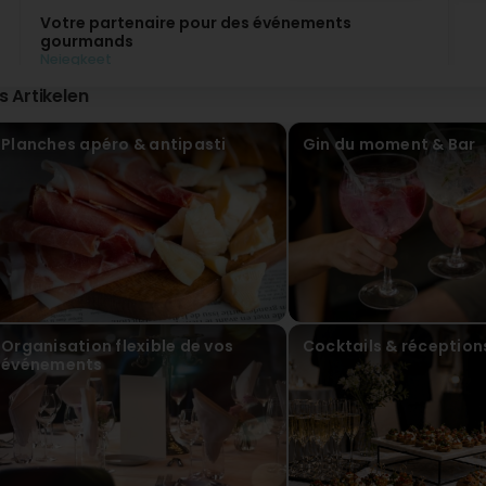
Votre partenaire pour des événements
gourmands
Neiegkeet
Restaurant-Bar Il Punto à Luxembourg vous
is Artikelen
accompagne dans tous vos événements, privés
comme professionnels.
Cocktails, service traiteur, anniversaires, fêtes
Planches apéro & antipasti
Gin du moment & Bar
d’entreprise ou moments entre proches : notre
équipe met tout son savoir-faire et sa passion de la
cuisine italienne au service de vos envies.
Buffets, repas assis ou formules conviviales, chaque
prestation est pensée sur mesure pour s’adapter à
votre événement. Offrez également à vos invités
une expérience typiquement italienne avec notre
Aperitivo Italiano, ou optez pour des cocktails
élégants lors de vos réceptions et vernissages.
Nous organisons vos événements dans notre
restaurant ou sur le lieu de votre choix, avec des
Organisation flexible de vos
Cocktails & réception
solutions flexibles, y compris en soirée ou le
événements
dimanche pour les groupes.
Faites de chaque occasion un moment convivial et
gourmand avec Il Punto.