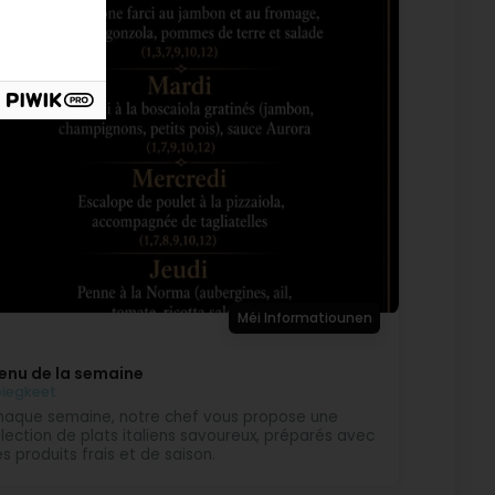
Méi Informatiounen
enu de la semaine
iegkeet
aque semaine, notre chef vous propose une
lection de plats italiens savoureux, préparés avec
s produits frais et de saison.