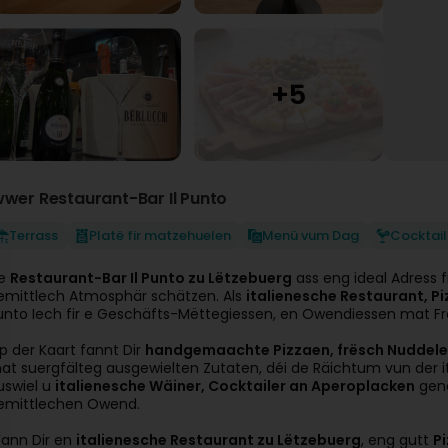
wwer Restaurant-Bar Il Punto
Terrass
Platë fir matzehuelen
Menü vum Dag
Cocktai
e
Restaurant-Bar Il Punto zu Lëtzebuerg
ass eng ideal Adress fir
emittlech Atmosphär schätzen. Als
italienesche Restaurant, P
unto Iech fir e Geschäfts-Mëttegiessen, en Owendiessen mat Fr
p der Kaart fannt Dir
handgemaachte Pizzaen, frësch Nuddelen a
at suergfälteg ausgewielten Zutaten, déi de Räichtum vun der 
uswiel u
italienesche Wäiner, Cocktailer an Aperoplacken
gené
emittlechen Owend.
ann Dir en
italienesche Restaurant zu Lëtzebuerg
, eng gutt
Pi