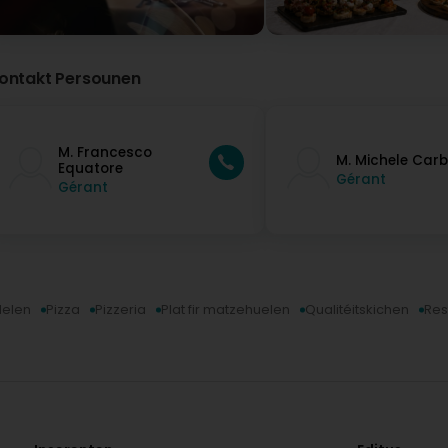
ontakt Persounen
M. Francesco
M. Michele Car
Equatore
Gérant
Gérant
elen
Pizza
Pizzeria
Plat fir matzehuelen
Qualitéitskichen
Res