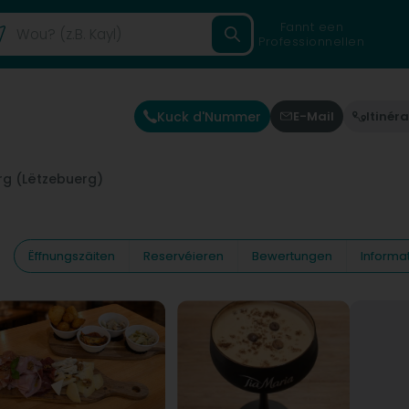
Fannt een
Professionnellen
Kuck d'Nummer
E-Mail
Itinéra
g (Lëtzebuerg)
Ëffnungszäiten
Reservéieren
Bewertungen
Informa