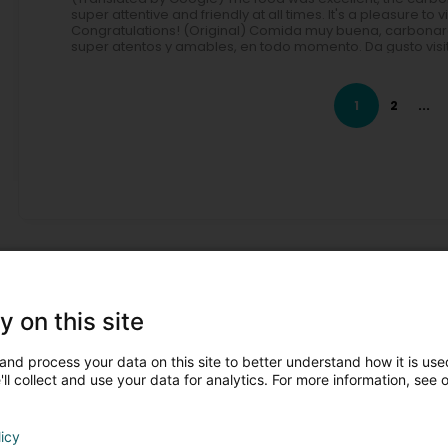
super attentive and friendly at all times. It's a pleasure to
Congratulations! (Original) Comida muy buena, carbonara 
super atentos y amables, en todo momento. Da gusto visi
Daniel B
Virun 1 Mount / Méint
1
2
...
Alexa Schmidt
Virun 1 Mount / Méint
(Translated by Google) The ham and salami pizza and the 
the atmosphere, the food – everything was fantastic. Hig
Salami und das Eis waren super lecker. Der Service, das Amb
empfehlen 😄.
Evenementer !
y on this site
and process your data on this site to better understand how it is used
ll collect and use your data for analytics. For more information, see 
licy