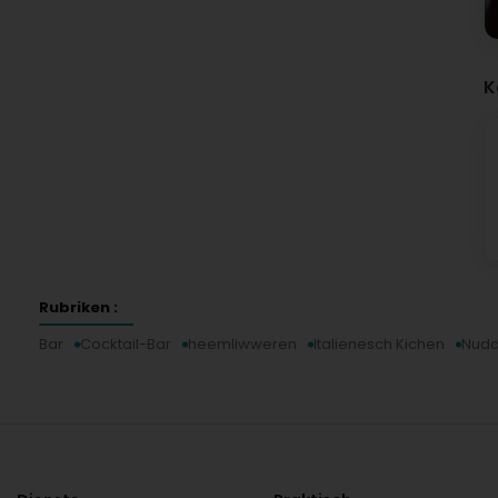
K
Rubriken :
Bar
Cocktail-Bar
heemliwweren
Italienesch Kichen
Nudd