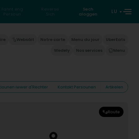
Fannt eng
Reverse
Sech
LU
Persoun
Sich
aloggen
ire
Websäit
Notre carte
Menu du jour
UberEats
Wedely
Nos services
Menu
tiounen iwwer d'Rechter
Kontakt Persounen
Artikelen
Route