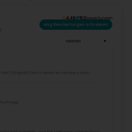
4,48
153
bewertungen
eng Bewäertungen schreiwen
neisten
ast! (Original) Eten is lekker en service is snel!
o Formaggi
nara was authentic, and the staff were outstanding—