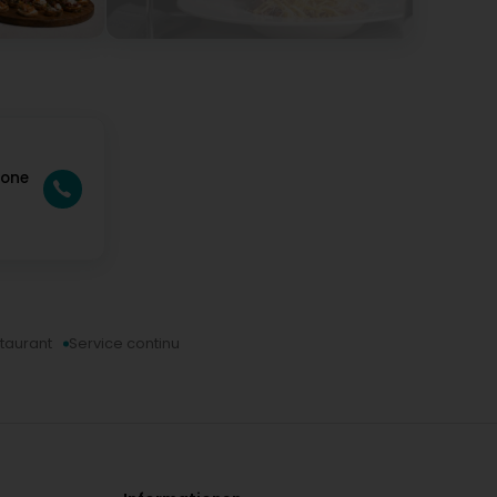
bone
taurant
Service continu