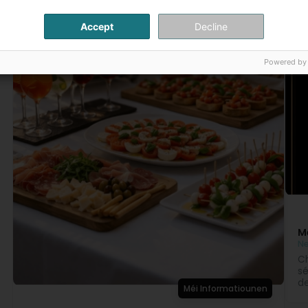
Accept
Decline
Powered by
M
Ne
Ch
sé
de
Méi Informatiounen