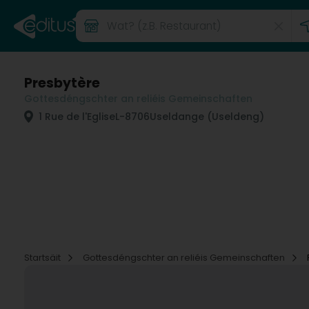
Presbytère
Gottesdéngschter an reliéis Gemeinschaften
1 Rue de l'Eglise
L-8706
Useldange (Useldeng)
Startsäit
Gottesdéngschter an reliéis Gemeinschaften