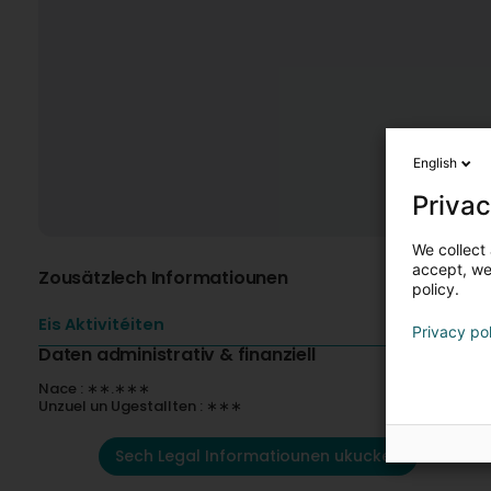
English
Privac
We collect 
accept, we'
Zousätzlech Informatiounen
policy.
Eis Aktivitéiten
Privacy po
Daten administrativ & finanziell
Nace : ∗∗.∗∗∗
Unzuel un Ugestallten : ∗∗∗
Sech Legal Informatiounen ukucken