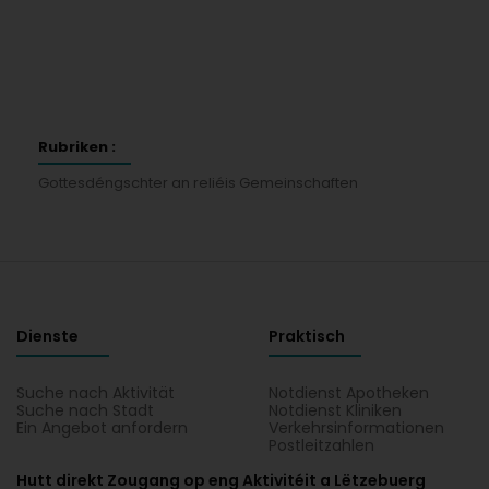
Rubriken :
Gottesdéngschter an reliéis Gemeinschaften
Dienste
Praktisch
Suche nach Aktivität
Notdienst Apotheken
Suche nach Stadt
Notdienst Kliniken
Ein Angebot anfordern
Verkehrsinformationen
Postleitzahlen
Hutt direkt Zougang op eng Aktivitéit a Lëtzebuerg