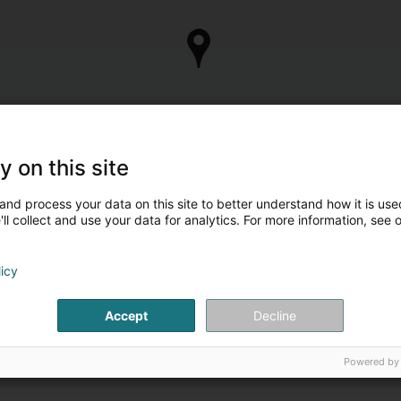
y on this site
and process your data on this site to better understand how it is used
ll collect and use your data for analytics. For more information, see 
licy
Accept
Decline
Powered by