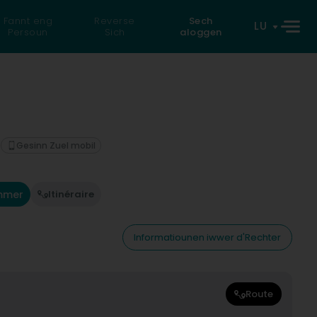
Fannt eng
Reverse
Sech
LU
Persoun
Sich
aloggen
Gesinn Zuel mobil
mmer
Itinéraire
Informatiounen iwwer d'Rechter
Route