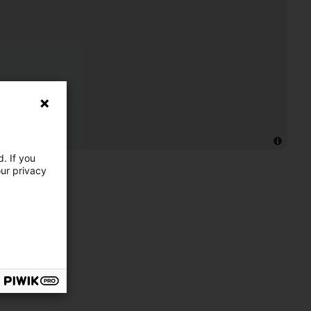
. If you
our privacy