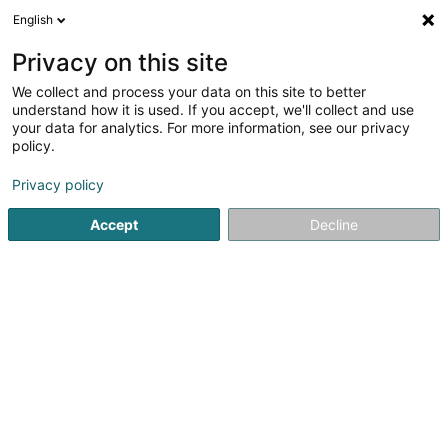
English
DE
Privacy on this site
We collect and process your data on this site to better
Presbytère
understand how it is used. If you accept, we'll collect and use
your data for analytics. For more information, see our privacy
Gottesdienste und religiöse Gemeinschaften
policy.
1 Rue de l'Eglise
L-8706
Useldange (Useldeng)
Privacy policy
Mobiltelefon anzeigen
Accept
Decline
Sehen Sie die Nummer
Anreise
Startseite
Gottesdienste und religiöse Gemeinschaften
Pr