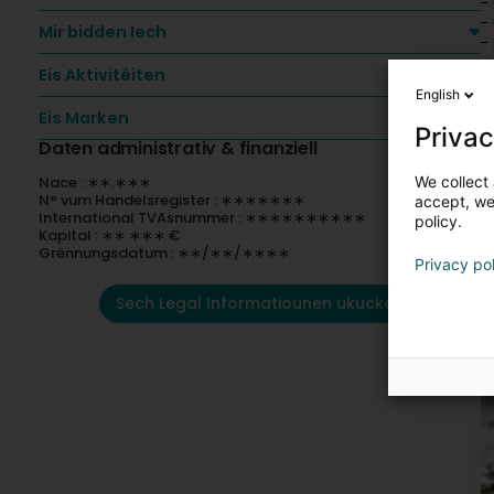
- 
-
Mir bidden Iech
-
- 
Eis Aktivitéiten
P
English
E
Eis Marken
Privac
Daten administrativ & finanziell
We collect 
Nace : ∗∗.∗∗∗
N° vum Handelsregister : ∗∗∗∗∗∗∗
accept, we'
International TVAsnummer : ∗∗∗∗∗∗∗∗∗∗
policy.
Kapital : ∗∗ ∗∗∗ €
Grënnungsdatum : ∗∗/∗∗/∗∗∗∗
Privacy po
Sech Legal Informatiounen ukucken