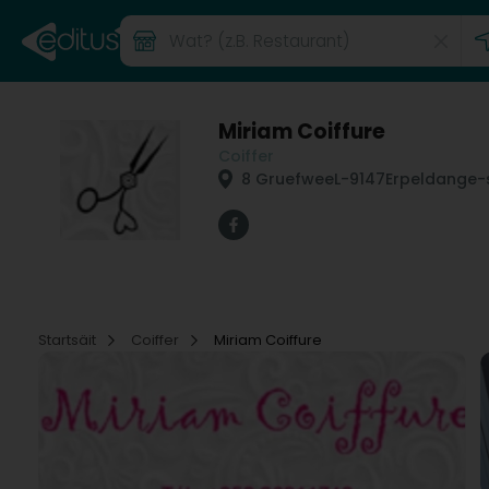
Miriam Coiffure
Coiffer
8 Gruefwee
L-9147
Erpeldange-
Startsäit
Coiffer
Miriam Coiffure