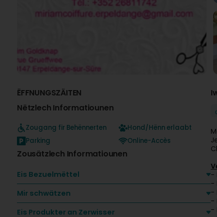
ËFFNUNGSZÄITEN
I
Nëtzlech Informatiounen
Zougang fir Behënnerten
Hond/Hënn erlaabt
M
J
Parking
Online-Accès
C
Zousätzlech Informatiounen
V
Eis Bezuelmëttel
-
-
-
Mir schwätzen
-
-
Eis Produkter an Zerwisser