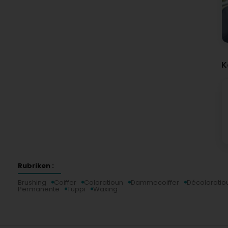
K
Rubriken :
Brushing
Coiffer
Coloratioun
Dammecoiffer
Décoloratio
Permanente
Tuppi
Waxing