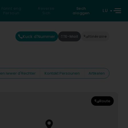
Fannt eng
Reverse
Sech
LU
Persoun
Sich
aloggen
Kuck d'Nummer
E-Mail
Itinéraire
nen iwwer d'Rechter
Kontakt Persounen
Artikelen
Route