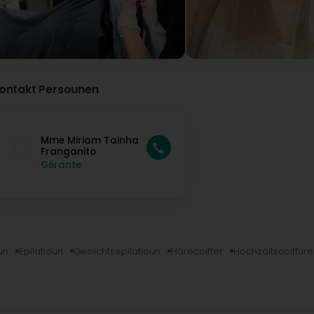
ontakt Persounen
Mme Miriam Tainha
Franganito
Gérante
un
Epilatioun
Gesiichtsepilatioun
Härecoiffer
Hochzäitscoiffure