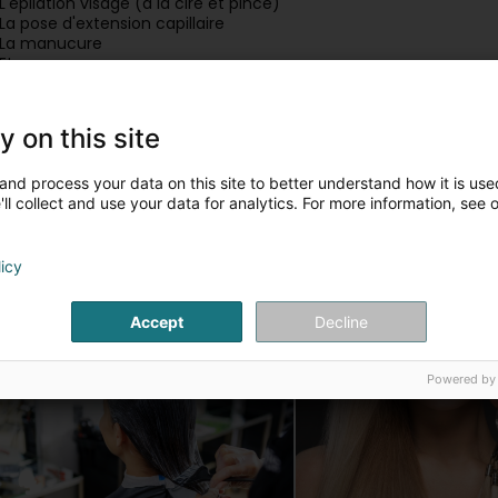
L'épilation visage (à la cire et pince)
 La pose d'extension capillaire
 La manucure
Etc ...
our plus de renseignements contactez-moi par téléphone.
is Artikelen
y on this site
Coiffure pour homme
Coiffure pour dame
and process your data on this site to better understand how it is used
ll collect and use your data for analytics. For more information, see 
licy
Accept
Decline
Powered by
Coloration
Extension capillaire