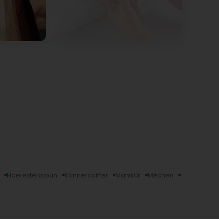
Hoerextensioun
Kannercoiffer
Manikür
Mèchen