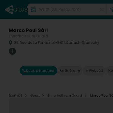
Marco Poul Sàrl
Ennerhalt vum Guard
26 Rue de la Fontaine
L-5414
Canach (Kanech)
Kuck d'Nummer
Itinéraire
Websäit
No
Startsäit
Gaart
Ennerhalt vum Guard
Marco Poul Sà