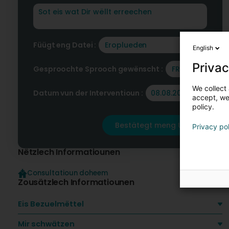
Füügt eng Datei :
Eroplueden
English
Privac
Gesproochte Sprooch gewënscht :
FR
We collect 
Datum vun der Interventioun :
accept, we'
policy.
Bestätegt meng Ufro
Privacy po
Nëtzlech Informatiounen
Consultatioun doheem
Zousätzlech Informatiounen
Eis Bezuelmëttel
Mir schwätzen