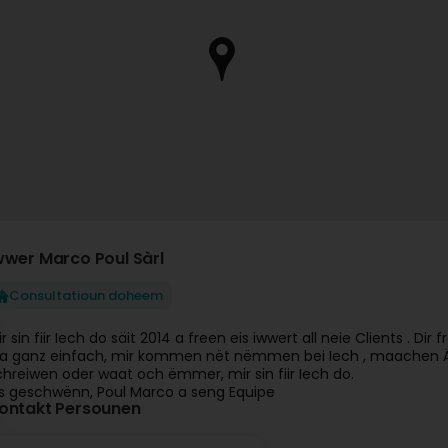
wwer Marco Poul Sàrl
Consultatioun doheem
ir sin fiir Iech do säit 2014 a freen eis iwwert all neie Clients . 
a ganz einfach, mir kommen nët nëmmen bei Iech , maachen Äere 
chreiwen oder waat och ëmmer, mir sin fiir Iech do.
is geschwënn, Poul Marco a seng Equipe
ontakt Persounen