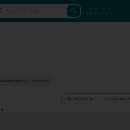
Fannt een
Professionnellen
s réalisations
Kontakt
Ëffnungszäiten
En Devis ufroe
rl