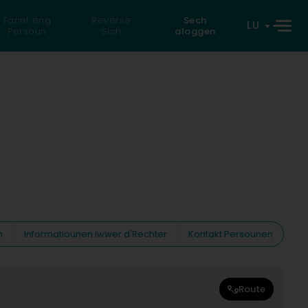
Fannt eng
Reverse
Sech
LU
Persoun
Sich
aloggen
n
Informatiounen iwwer d'Rechter
Kontakt Persounen
Route