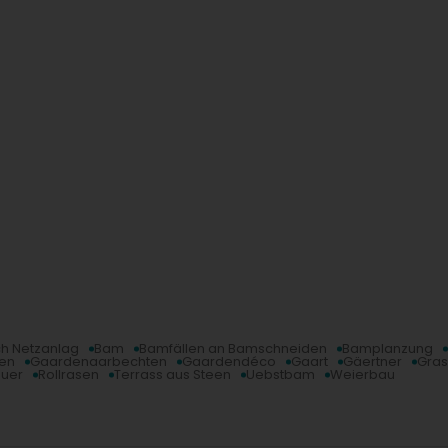
h Netzanlag
Bam
Bamfällen an Bamschneiden
Bamplanzung
hen
Gaardenaarbechten
Gaardendéco
Gaart
Gäertner
Gras
ouer
Rollrasen
Terrass aus Steen
Uebstbam
Weierbau