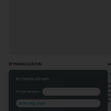
ËFFNUNGSZÄITEN
I
En Devis ufroen
M
M
Projet Numm :
s
B
K