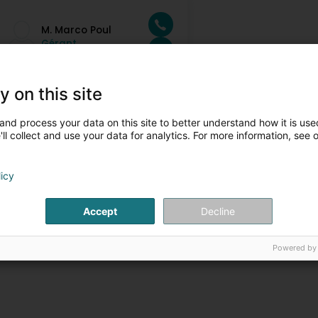
M. Marco Poul
Gérant
y on this site
and process your data on this site to better understand how it is used
ll collect and use your data for analytics. For more information, see 
licy
Accept
Decline
Powered by