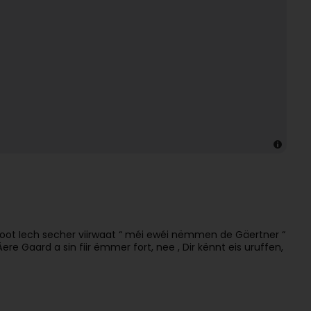
Dir froot Iech secher viirwaat “ méi ewéi nëmmen de Gäertner “
Gaard a sin fiir ëmmer fort, nee , Dir kënnt eis uruffen,