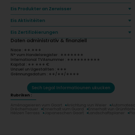
Eis Produkter an Zerwisser
Eis Aktivitéiten
Eis Zertifizéierungen
Daten administrativ & finanziell
Nace : ∗∗.∗∗∗
N° vum Handelsregister : ∗∗∗∗∗∗∗
International TVAsnummer : ∗∗∗∗∗∗∗∗∗∗
Kapital : ∗∗ ∗∗∗ €
Unzuel un Ugestallten : ∗∗∗
Grënnungsdatum : ∗∗/∗∗/∗∗∗∗
Sech Legal Informatiounen ukucken
Rubriken :
Aménageieren vum Gaart
Ariichtung vun Weier
Automatesc
Dréchemauer
Ennerhalt vum Guard
Ennerhalt vun Grünfläc
Hëlzen Terrass
Japaneschen Gaart
Landschaftsplaner
Pl