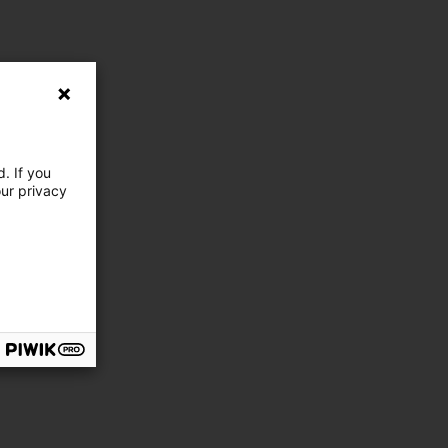
. If you
our privacy