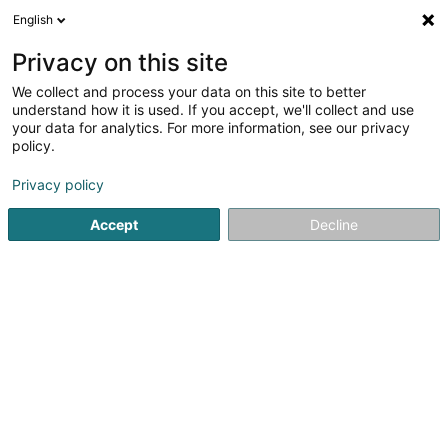
English
LU
Privacy on this site
We collect and process your data on this site to better
Raffinéiert Är Sich
understand how it is used. If you accept, we'll collect and use
your data for analytics. For more information, see our privacy
Autour de moi
Top bewäert
Parking
Hau
(3)
(3)
policy.
7
Waasseraktivitéit zu Lëtzebuerg-Stad
Resultat(er) fir
en
Privacy policy
44ms
Accept
Decline
Startsäit
Waasseraktivitéit
Luxembourg
1
Centre de Relaxation Aquatique
(Badanstalt)
12 Rue des Bains
L-1212
Luxembourg (Lëtzebuerg)
Le Centre de relaxation aquatique "Badanstalt" situé à
Luxembourg comprend :un bassin de natation avec
whirlpools et jet d'eaudeux cabines saunaun bain turc et
un solariumdes plages de reposune salle de fitnessdes