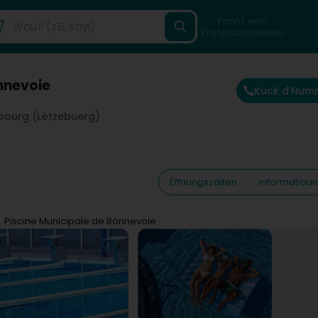
Fannt een
Professionnellen
nnevoie
Kuck d'Num
bourg (Lëtzebuerg)
Ëffnungszäiten
Informatiou
Piscine Municipale de Bonnevoie