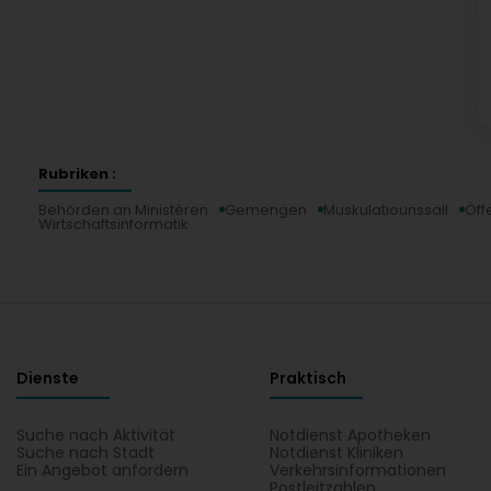
Rubriken :
Behörden an Ministèren
Gemengen
Muskulatiounssall
Öff
Wirtschaftsinformatik
Dienste
Praktisch
Suche nach Aktivität
Notdienst Apotheken
Suche nach Stadt
Notdienst Kliniken
Ein Angebot anfordern
Verkehrsinformationen
Postleitzahlen