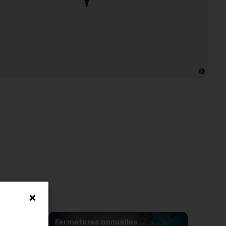
our enfants
Fermetures annuelles