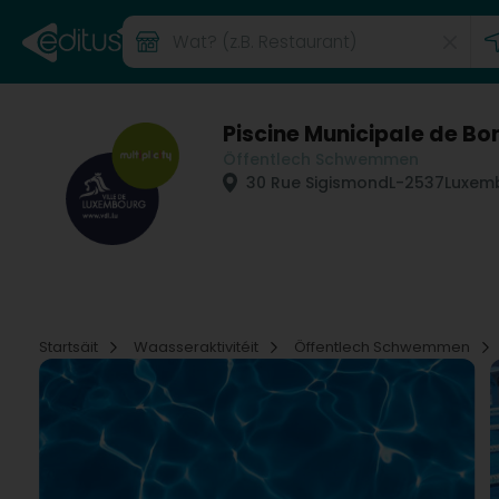
Piscine Municipale de Bo
Öffentlech Schwemmen
30 Rue Sigismond
L-2537
Luxem
Startsäit
Waasseraktivitéit
Öffentlech Schwemmen