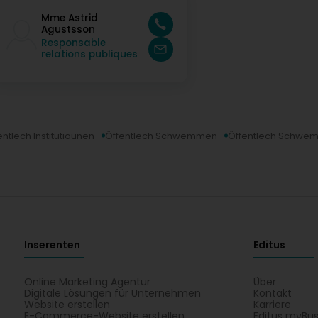
Mme Astrid
Agustsson
Responsable
relations publiques
entlech Institutiounen
Öffentlech Schwemmen
Öffentlech Schwe
Inserenten
Editus
Online Marketing Agentur
Über
Digitale Lösungen für Unternehmen
Kontakt
Website erstellen
Karriere
E-Commerce-Website erstellen
Editus myBus