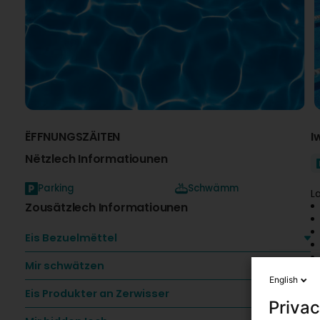
ËFFNUNGSZÄITEN
I
Nëtzlech Informatiounen
Parking
Schwämm
L
Zousätzlech Informatiounen
Eis Bezuelmëttel
Mir schwätzen
English
E
Eis Produkter an Zerwisser
Privac