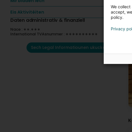
Mir bidden Iech
We collect 
Eis Aktivitéiten
accept, we'
policy.
Daten administrativ & finanziell
Privacy po
Nace : ∗∗.∗∗∗
International TVAsnummer : ∗∗∗∗∗∗∗∗∗∗
Sech Legal Informatiounen ukucken
K