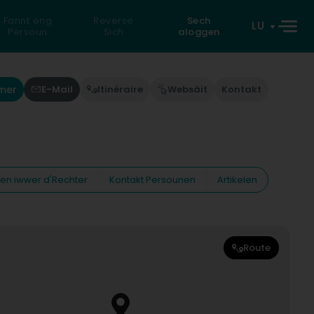
Fannt eng
Reverse
Sech
LU
Persoun
Sich
aloggen
mer
E-Mail
Itinéraire
Websäit
Kontakt
nen iwwer d'Rechter
Kontakt Persounen
Artikelen
Route