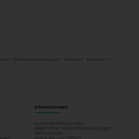
mmen
Öffentlechen Déngscht
Solarium
Solarium
Informationen
Nutzungsbedingungen
Allgemeine Geschäftsbedingungen
Datenschutz
iness
Meine Rechte DSGVO