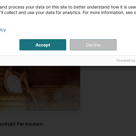
and process your data on this site to better understand how it is used
ll collect and use your data for analytics. For more information, see 
licy
Accept
Decline
Sauna et solarium
Powered by
ontakt Persounen