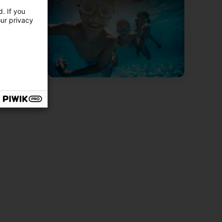
. If you
our privacy