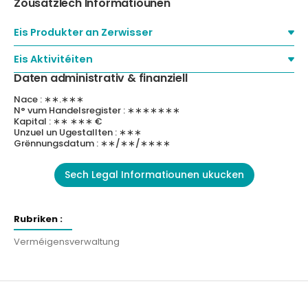
Zousätzlech Informatiounen
Eis Produkter an Zerwisser
Eis Aktivitéiten
Daten administrativ & finanziell
Nace : ∗∗.∗∗∗
N° vum Handelsregister : ∗∗∗∗∗∗∗
Kapital : ∗∗ ∗∗∗ €
Unzuel un Ugestallten : ∗∗∗
Grënnungsdatum : ∗∗/∗∗/∗∗∗∗
Sech Legal Informatiounen ukucken
Rubriken :
Verméigensverwaltung