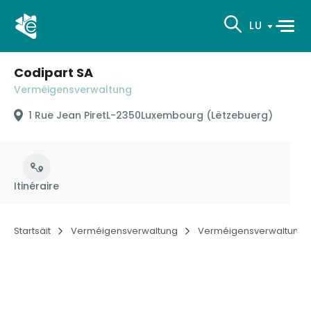
LU
Codipart SA
Verméigensverwaltung
1 Rue Jean Piret
L-2350
Luxembourg (Lëtzebuerg)
Itinéraire
Startsäit
Verméigensverwaltung
Verméigensverwaltung