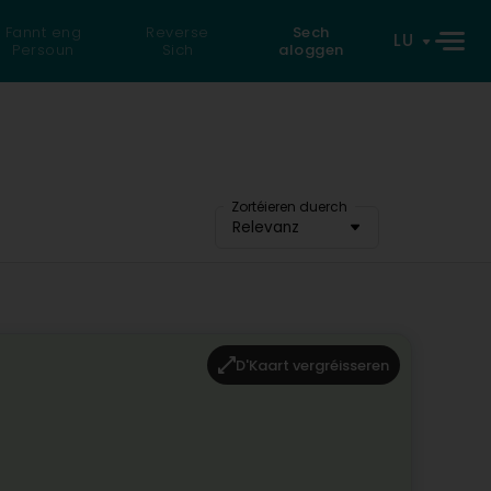
Fannt eng
Reverse
Sech
LU
Persoun
Sich
aloggen
Zortéieren duerch
Relevanz
D'Kaart vergréisseren