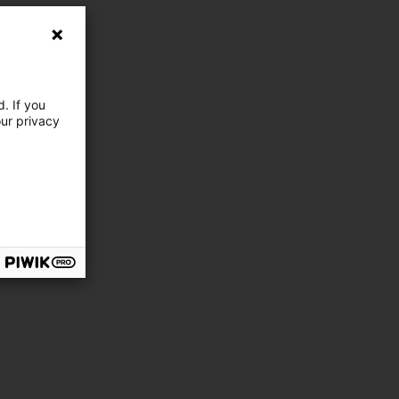
. If you
our privacy