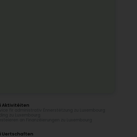
 Aktivitéiten
vice fir administrativ Ënnerstëtzung zu Luxembourg
ding zu Luxembourg
esteieren an Finanzéierungen zu Luxembourg
i Uertschaften