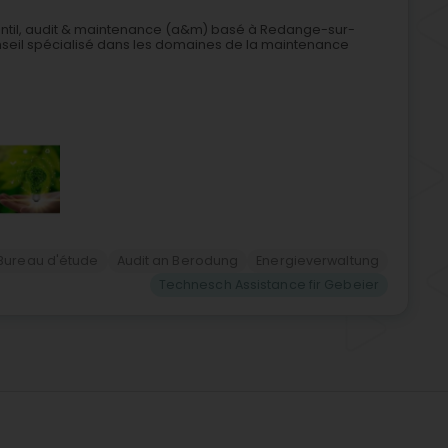
Legentil, audit & maintenance (a&m) basé à Redange-sur-
seil spécialisé dans les domaines de la maintenance
Bureau d'étude
Audit an Berodung
Energieverwaltung
Technesch Assistance fir Gebeier