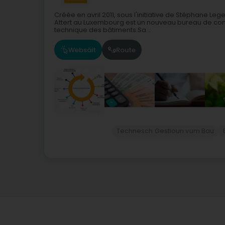
Créée en avril 2011, sous l'initiative de Stéphane 
Attert au Luxembourg est un nouveau bureau de con
technique des bâtiments.Sa...
Websäit
Route
Technesch Gestioun vum Bau