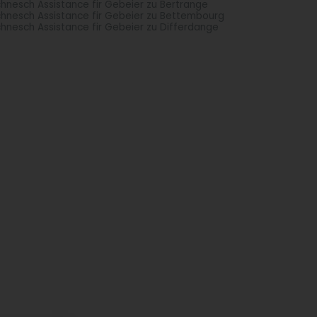
hnesch Assistance fir Gebeier zu Bertrange
hnesch Assistance fir Gebeier zu Bettembourg
hnesch Assistance fir Gebeier zu Differdange