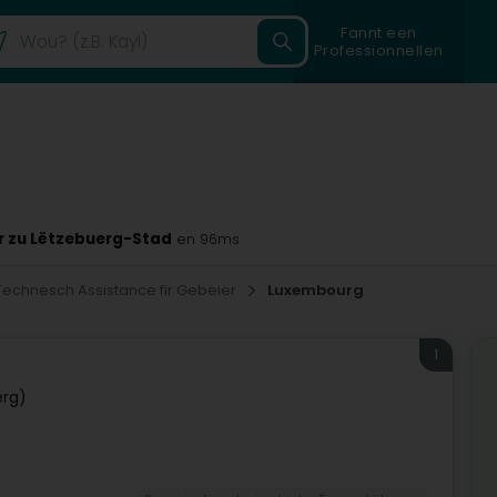
Fannt een
Professionnellen
r zu Lëtzebuerg-Stad
en 96ms
Technesch Assistance fir Gebeier
Luxembourg
1
erg)