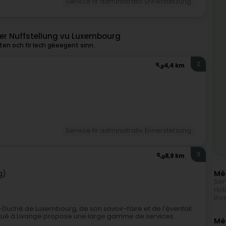
Service fir administrativ Ënnerstëtzung
er Nuffstellung vu Luxembourg
en och fir Iech gëeegent sinn.
2
4,4 km
Service fir administrativ Ënnerstëtzung
3
8,9 km
Méi
g)
Ser
Hol
Inv
Duché de Luxembourg, de son savoir-faire et de l’éventail
tué à Livange propose une large gamme de services
Mé