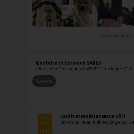
Expertisenbüro
Monteiro et Services SARLS
7 Rue John Castegnaro
L-4639
Differdange (Déi
Route
Audit et Maintenance Sàrl
50 Grand-Rue
L-8510
Redange-sur-At