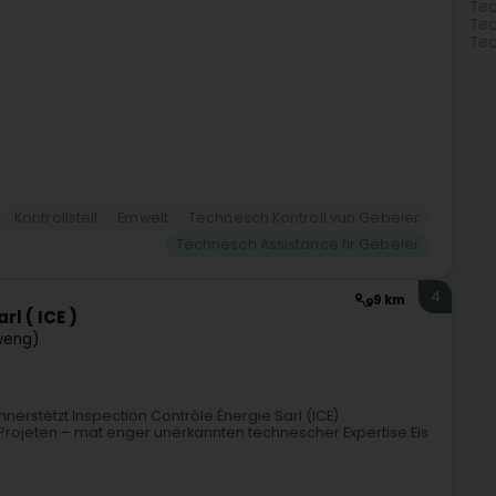
Tec
Tec
Tec
Kontrollstell
Emwelt
Technesch Kontroll vun Gebeier
Technesch Assistance fir Gebeier
4
9 km
l ( ICE )
weng)
nerstëtzt Inspection Contrôle Énergie Sarl (ICE)
re Projeten – mat enger unerkannten technescher Expertise.Eis