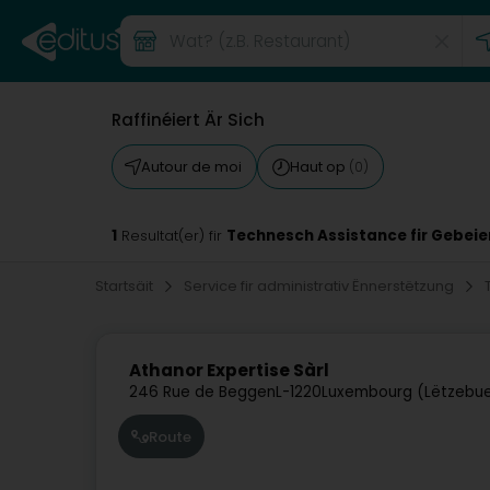
Raffinéiert Är Sich
Autour de moi
Haut op
(0)
1
Technesch Assistance fir Gebeie
Resultat(er) fir
Startsäit
Service fir administrativ Ënnerstëtzung
Athanor Expertise Sàrl
246 Rue de Beggen
L-1220
Luxembourg (Lëtzebu
Route