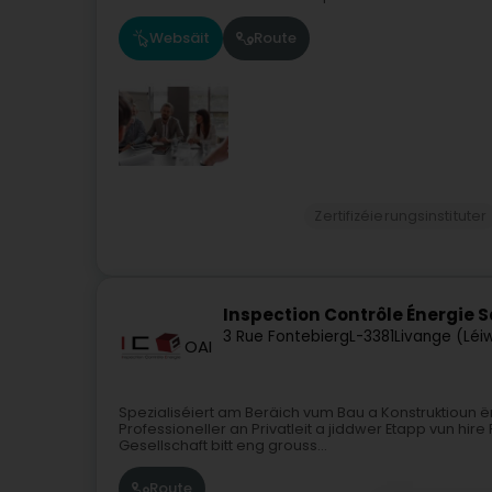
Websäit
Route
Zertifizéierungsinstituter
Inspection Contrôle Énergie Sar
3 Rue Fontebierg
L-3381
Livange (Léi
OAI
Spezialiséiert am Beräich vum Bau a Konstruktioun ën
Professioneller an Privatleit a jiddwer Etapp vun hi
Gesellschaft bitt eng grouss...
Route