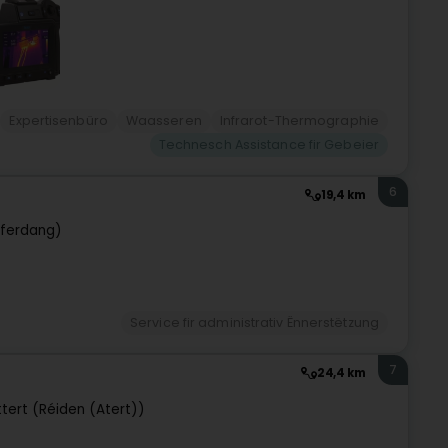
Expertisenbüro
Waasseren
Infrarot-Thermographie
Technesch Assistance fir Gebeier
6
19,4 km
fferdang)
Service fir administrativ Ënnerstëtzung
7
24,4 km
tert (Réiden (Atert))