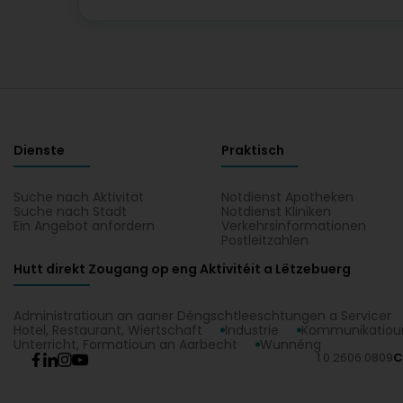
Dienste
Praktisch
Suche nach Aktivität
Notdienst Apotheken
Suche nach Stadt
Notdienst Kliniken
Ein Angebot anfordern
Verkehrsinformationen
Postleitzahlen
Hutt direkt Zougang op eng Aktivitéit a Lëtzebuerg
Administratioun an aaner Déngschtleeschtungen a Servicer
Hotel, Restaurant, Wiertschaft
Industrie
Kommunikatioun
Unterricht, Formatioun an Aarbecht
Wunnéng
1.0.2606.0809
C