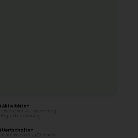
 Aktivitéiten
rtsveräiner zu Luxembourg
ding zu Luxembourg
i Uertschaften
mintonsveräin zu Berchem