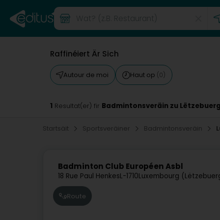
Raffinéiert Är Sich
Autour de moi
Haut op
(0)
1
Badmintonsveräin zu Lëtzebuer
Resultat(er) fir
Startsäit
Sportsveräiner
Badmintonsveräin
Badminton Club Européen Asbl
18 Rue Paul Henkes
L-1710
Luxembourg (Lëtzebuer
Route