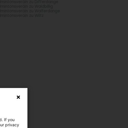
mintonsveräin zu Differdange
mintonsveräin zu Waldbillig
mintonsveräin zu Walferdange
mintonsveräin zu Wiltz
. If you
our privacy