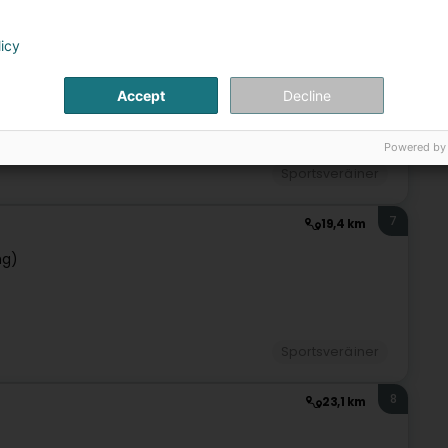
6
licy
10,2 km
Reckeng op der Mess)
Accept
Decline
Powered by
Sportsveräiner
7
19,4 km
ng)
Sportsveräiner
8
23,1 km