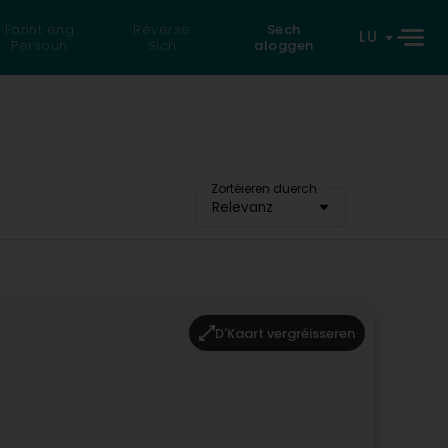
Fannt eng
Reverse
Sech
LU
Persoun
Sich
aloggen
Zortéieren duerch
Relevanz
D'Kaart vergréisseren