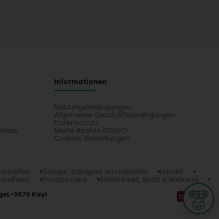
Informationen
Nutzungsbedingungen
Allgemeine Geschäftsbedingungen
Datenschutz
iness
Meine Rechte DSGVO
t
Cookies-Einstellungen
ionnellen
Garage, transport an mobilitéit
Handel
sondheet
Privatsecteur
Schéinheet, Sport a Wellness
ge
L-3670 Kayl