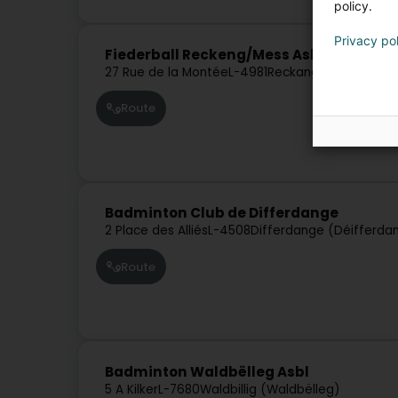
policy.
Privacy po
Fiederball Reckeng/Mess Asbl
27 Rue de la Montée
L-4981
Reckange-sur-Mess (
Route
Badminton Club de Differdange
2 Place des Alliés
L-4508
Differdange (Déifferda
Route
Badminton Waldbëlleg Asbl
5 A Kilker
L-7680
Waldbillig (Waldbëlleg)