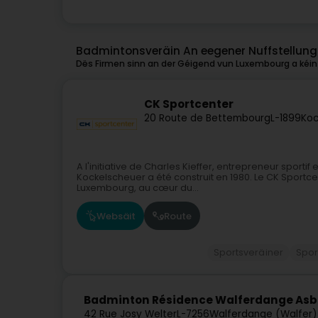
Badmintonsveräin An eegener Nuffstellun
Dës Firmen sinn an der Géigend vun Luxembourg a kéint
CK Sportcenter
20 Route de Bettembourg
L-1899
Koc
A l'initiative de Charles Kieffer, entrepreneur sportif
Kockelscheuer a été construit en 1980. Le CK Sportcen
Luxembourg, au cœur du...
Websäit
Route
Sportsveräiner
Spor
Badminton Résidence Walferdange Asb
42 Rue Josy Welter
L-7256
Walferdange (Walfer)