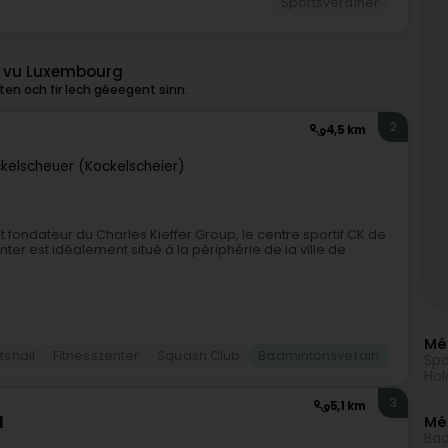
Sportsveräiner
g vu Luxembourg
en och fir Iech gëeegent sinn.
2
4,5 km
kelscheuer (Kockelscheier)
 et fondateur du Charles Kieffer Group, le centre sportif CK de
ter est idéalement situé à la périphérie de la ville de
Méi
tshall
Fitnesszenter
Squash Club
Badmintonsveräin
Spo
Hol
3
5,1 km
l
Mé
Bad