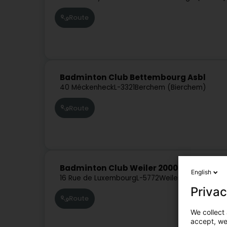
Route
Badminton Club Bettembourg Asbl
40 Méckenheck
L-3321
Berchem (Bierchem)
Route
Badminton Club Weiler 2000 Asbl
English
16 Rue de Luxembourg
L-5772
Weiler-la-Tour (Weil
Privac
Route
We collect 
accept, we'