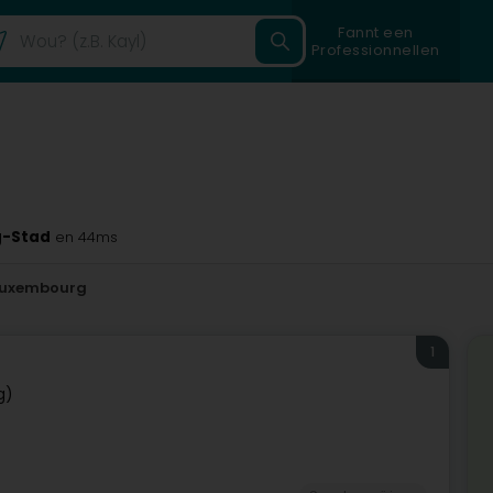
Fannt een
Professionnellen
g-Stad
en 44ms
Luxembourg
1
g)