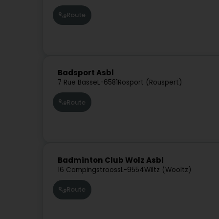
Route
Badsport Asbl
7 Rue Basse
L-6581
Rosport (Rouspert)
Route
Badminton Club Wolz Asbl
16 Campingstrooss
L-9554
Wiltz (Wooltz)
Route