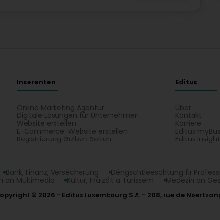
Inserenten
Editus
Online Marketing Agentur
Über
Digitale Lösungen für Unternehmen
Kontakt
Website erstellen
Karriere
E-Commerce-Website erstellen
Editus myBus
Registrierung Gelben Seiten
Editus Insigh
Bank, Finanz, Versécherung
Déngschtleeschtung fir Profess
 an Multimedia
Kultur, Fräizäit a Turissem
Medezin an Ge
opyright © 2026
Editus Luxembourg S.A.
208, rue de Noertzan