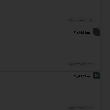
Sportsveräiner
9
34,6 km
Sportsveräiner
10
42,3 km
Sportsveräiner