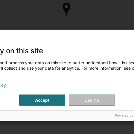
y on this site
and process your data on this site to better understand how it is used
ll collect and use your data for analytics. For more information, see 
licy
Accept
Decline
Powered by