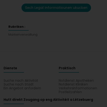
Sech Legal Informatiounen ukucken
Rubriken :
Markenverwaltung
Dienste
Praktisch
Suche nach Aktivität
Notdienst Apotheken
Suche nach Stadt
Notdienst Kliniken
Ein Angebot anfordern
Verkehrsinformationen
Postleitzahlen
Hutt direkt Zougang op eng Aktivitéit a Lëtzebuerg