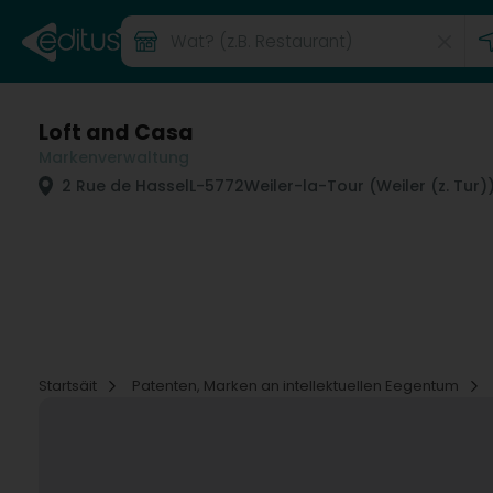
Loft and Casa
Markenverwaltung
2 Rue de Hassel
L-5772
Weiler-la-Tour (Weiler (z. Tur)
Startsäit
Patenten, Marken an intellektuellen Eegentum