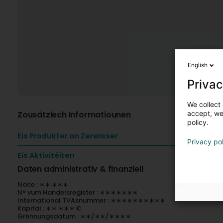
English
Privac
We collect 
Zousätzlech Informatiounen
accept, we'
policy.
Eis Produkter an Zerwisser
Privacy po
Eis Aktivitéiten
Daten administrativ & finanziell
Nace : ∗∗.∗∗∗
N° vum Handelsregister : ∗∗∗∗∗∗∗
International TVAsnummer : ∗∗∗∗∗∗∗∗∗∗
Kapital : ∗∗ ∗∗∗ €
Grënnungsdatum : ∗∗/∗∗/∗∗∗∗