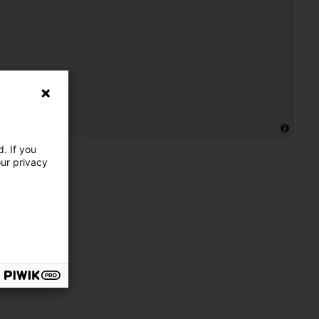
. If you
our privacy