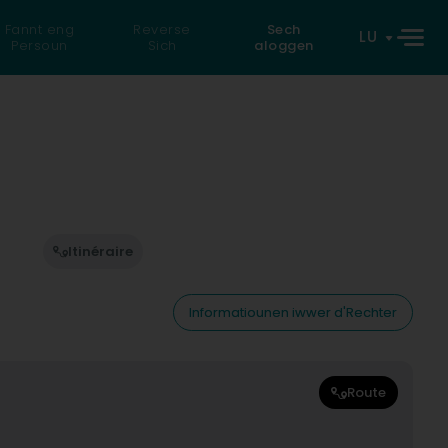
Fannt eng
Reverse
Sech
LU
Persoun
Sich
aloggen
Itinéraire
Informatiounen iwwer d'Rechter
Route