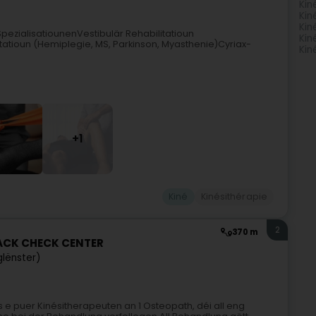
Kin
Kin
Kin
ezialisatiounenVestibulär Rehabilitatioun
Kin
atioun (Hemiplegie, MS, Parkinson, Myasthenie)Cyriax-
Kin
+1
Kiné
Kinésithérapie
2
370 m
 BACK CHECK CENTER
glënster)
s e puer Kinésitherapeuten an 1 Osteopath, déi all eng