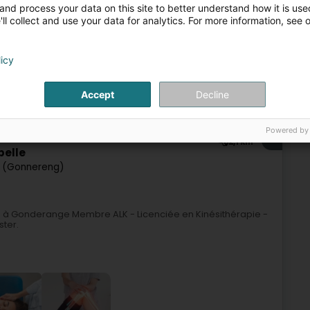
and process your data on this site to better understand how it is used
ll collect and use your data for analytics. For more information, see 
licy
Accept
Decline
Kiné
Osteopath
Kinésithérapie
Powered by
4
2,1 km
belle
 (Gonnereng)
e à Gonderange Membre ALK - Licenciée en Kinésithérapie -
ster.