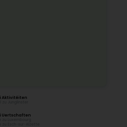
 Aktivitéiten
l zu Junglinster
i Uertschaften
é zu Luxembourg
é zu Esch-sur-Alzette