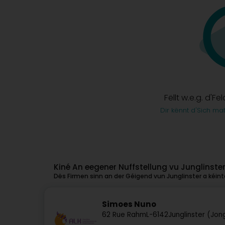
Fëllt w.e.g. d'Fe
Dir kënnt d'Sich ma
Kiné An eegener Nuffstellung vu Junglinste
Dës Firmen sinn an der Géigend vun Junglinster a kéint
Simoes Nuno
62 Rue Rahm
L-6142
Junglinster (Jon