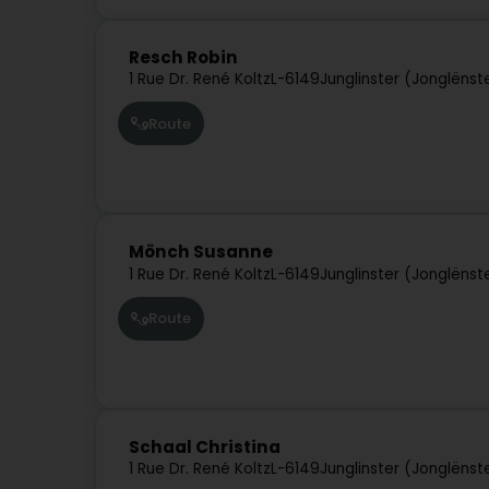
Resch Robin
1 Rue Dr. René Koltz
L-6149
Junglinster (Jonglënst
Route
Mönch Susanne
1 Rue Dr. René Koltz
L-6149
Junglinster (Jonglënst
Route
Schaal Christina
1 Rue Dr. René Koltz
L-6149
Junglinster (Jonglënst