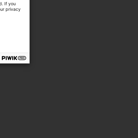
. If you
our privacy