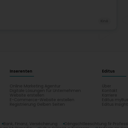
Kiné
Inserenten
Editus
Online Marketing Agentur
Über
Digitale Lösungen für Unternehmen
Kontakt
Website erstellen
Karriere
E-Commerce-Website erstellen
Editus myBus
Registrierung Gelben Seiten
Editus Insigh
Bank, Finanz, Versécherung
Déngschtleeschtung fir Profess