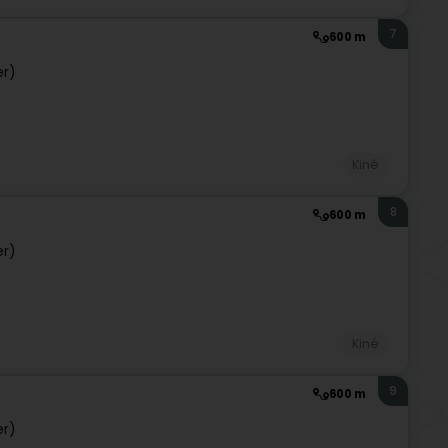
7
600 m
er)
Kiné
8
600 m
er)
Kiné
9
600 m
er)