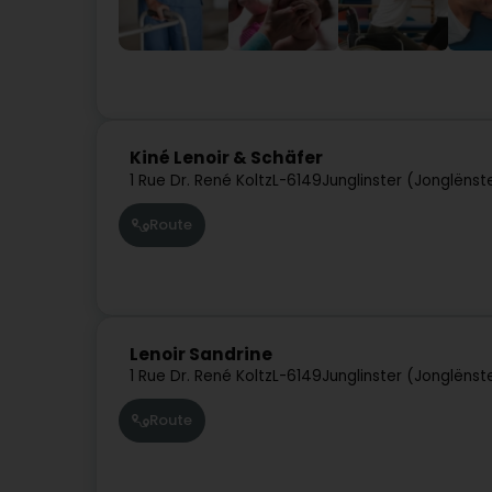
Kiné Lenoir & Schäfer
1 Rue Dr. René Koltz
L-6149
Junglinster (Jonglënst
Route
Lenoir Sandrine
1 Rue Dr. René Koltz
L-6149
Junglinster (Jonglënst
Route