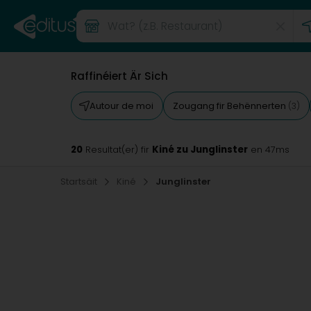
Raffinéiert Är Sich
Autour de moi
Zougang fir Behënnerten
(3)
20
Kiné zu Junglinster
Resultat(er) fir
en 47ms
Startsäit
Kiné
Junglinster