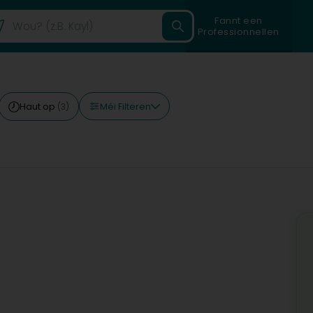
Fannt een
Professionnellen
Méi Filteren
Haut op
(3)