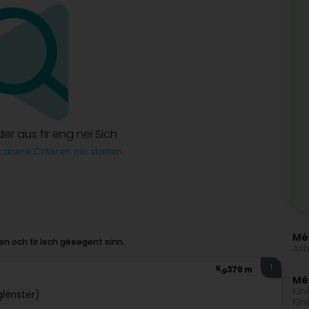
lder aus fir eng nei Sich
t anere Critèren nei starten
r
Méi
en och fir Iech gëeegent sinn.
Asb
1
370 m
Mé
Kin
glënster)
Kin