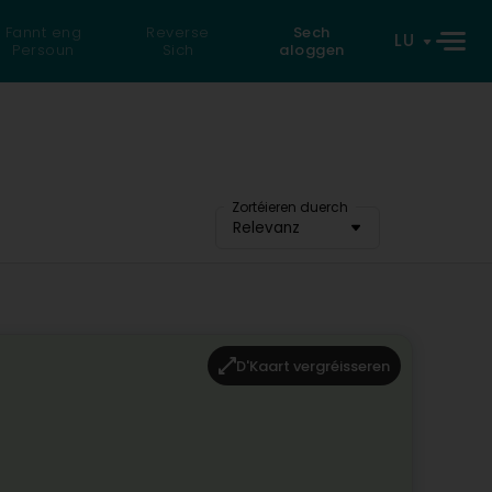
Fannt eng
Reverse
Sech
LU
Persoun
Sich
aloggen
Zortéieren duerch
Relevanz
D'Kaart vergréisseren