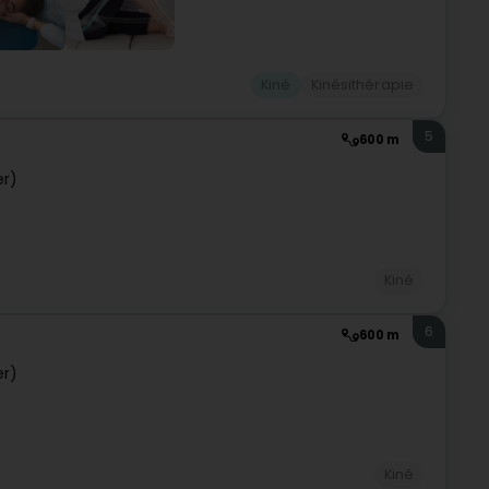
Kiné
Kinésithérapie
5
600 m
er)
Kiné
6
600 m
er)
Kiné