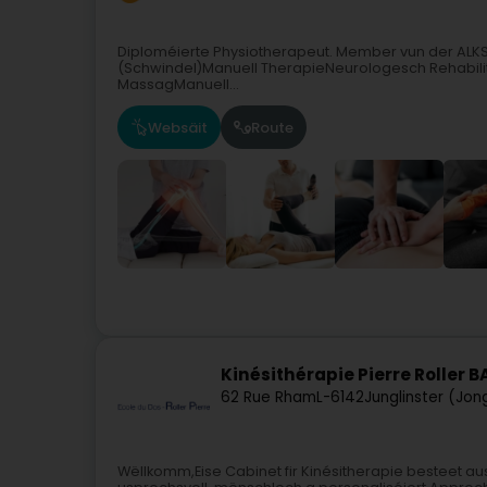
Diploméierte Physiotherapeut. Member vun der ALKSp
(Schwindel)Manuell TherapieNeurologesch Rehabilit
MassagManuell...
Websäit
Route
Kinésithérapie Pierre Roller
62 Rue Rham
L-6142
Junglinster (Jon
Wëllkomm,Eise Cabinet fir Kinésitherapie besteet au