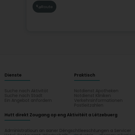
Route
Dienste
Praktisch
Suche nach Aktivität
Notdienst Apotheken
Suche nach Stadt
Notdienst Kliniken
Ein Angebot anfordern
Verkehrsinformationen
Postleitzahlen
Hutt direkt Zougang op eng Aktivitéit a Lëtzebuerg
Administratioun an aaner Déngschtleeschtungen a Servicer