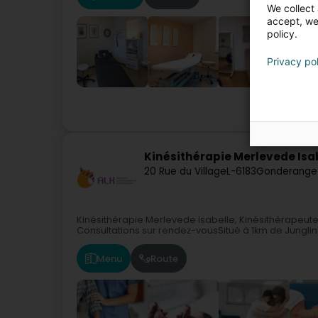
We collect 
accept, we'
policy.
Privacy po
Kinésithérapie Merlevede Isa
20 Rue du Village
L-6183
Gonderange
Kinésithérapie Merlevede Isabelle, Kinésithérapeut
Consultations sur rendez-vousSitué à 1km de Junglin
Menu
Route