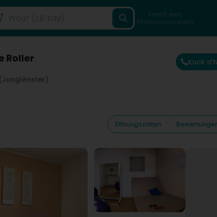
Fannt een
Professionnellen
e Roller
Kuck d
 (Jonglënster)
Ëffnungszäiten
Bewertunge