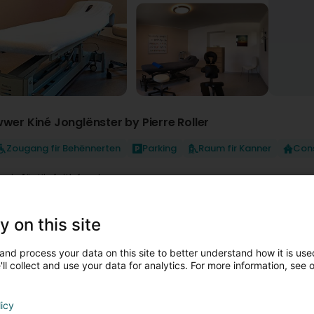
wwer Kiné Jonglënster by Pierre Roller
Zougang fir Behënnerten
Parking
Raum fir Kanner
Con
raxis für Kinésithérapie
ir bitten systemspezifische Behandlung an
bei gynäkologischen, urologischen und proktologischen Besc
bei urogenitalen und anorektalen Funktionsstörungen von Kin
y on this site
bei frauenspezifischenThemen, wie z.B. Endometriose, Kinderw
ngleichgewicht,Wechseljahrsbeschwerden
and process your data on this site to better understand how it is used
Begleitung während der Schwangerschaft, Wochenbett und Rü
ll collect and use your data for analytics. For more information, see 
bei Rücken- und Gelenkbeschwerden
bei Atemwegserkrankungen
bei Lymphatischen Stauungen (Manuelle Lymphdrainage)
esweiteren bieten wir in unserem Gymnastikraum
licy