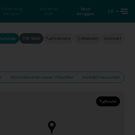
Fannt eng
Reverse
Sech
LU
Persoun
Sich
aloggen
'Nummer
E-Mail
Itinéraire
Websäit
Kontakt
n
Informatiounen iwwer d'Rechter
Kontakt Persounen
Route