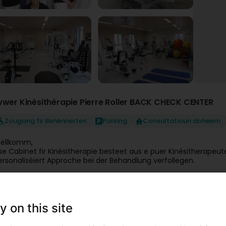
wwer Kinésithérapie Pierre Roller BACK CHECK CENTER
Zougang fir Behënnerten
Parking
Consultatioun doheem
ëllkomm,
ise Cabinet fir Kinésitherapie besteet aus e puer Kinésitherapeu
ersonaliséiert Approche bei der Behandlung verfollegen.
ll Behandlung gëtt während dem ganze Behandlungsverlaf vum 
onsequent, präzis an individuell Betreiung ze garantéieren. Dank 
achkompetenz, modern Rehabilitatiounstechniken an eng perséi
y on this site
pezialisatiounen un, déi un d’Bedierfnesser vun all Patient ugepas
ise Cabinet ass spezialiséiert op Réckerehabilitatioun, Orthopedi