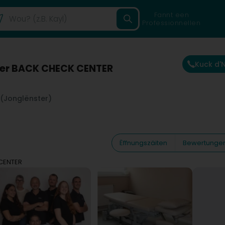
Fannt een
Professionnellen
Kuck d
ller BACK CHECK CENTER
 (Jonglënster)
Ëffnungszäiten
Bewertunge
 CENTER