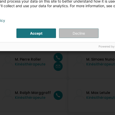
and process your data on this site to better understand how it is used
achkompetenz, spezialiséiert Equipement an individuell Begleed
ll collect and use your data for analytics. For more information, see 
egleeden d’Rehabilitatioun no Operatiounen a betreien Patient
er Hëft.
licy
ir weider Informatiounen, besicht w.e.g. eise Site oder kontaktéier
Accept
Decline
ontakt Persounen
Powered by
M. Pierre Roller
M. Simoes Nuno
Kinésithérapeute
Kinésithérapeut
M. Ralph Marggraff
M. Max Letule
Kinésithérapeute
Kinésithérapeut