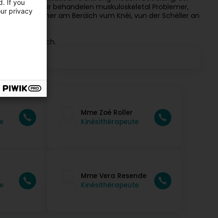
. If you
ung vereent.
Mir behandelen muskuloskeletal Problemer,
our privacy
en mat Problemer am Beräich vum Knéi, vun der Schëller an
t eis telefonisch.
Mme Zoé Roller
e
Kinésithérapeute
Mme Vera Resende
e
Kinésithérapeute