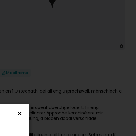
Mobilramp
ten an 1 Osteopath, déi all eng usprochsvoll, mënschlech a
selwechten Therapeut duerchgefouert, fir eng
eiser multidisziplinärer Approche kombinéiere mir
nlech Begleedung, a bidden dobäi verschidde
st sinn.
e a Sportrehabilitatioun a bitt eng modern Betreiung, déi