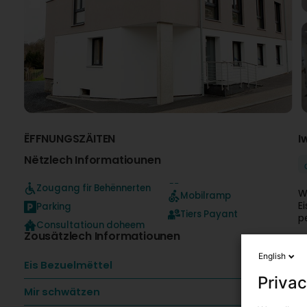
ËFFNUNGSZÄITEN
I
Nëtzlech Informatiounen
Zougang fir Behënnerten
W
Mobilramp
E
Parking
Tiers Payant
p
Consultatioun doheem
Zousätzlech Informatiounen
A
k
English
Eis Bezuelmëttel
F
Privac
S
Mir schwätzen
E