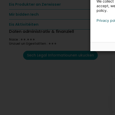
We collect 
F
Eis Produkter an Zerwisser
accept, we'
b
policy.
d
Mir bidden Iech
Privacy po
F
Eis Aktivitéiten
Daten administrativ & finanziell
K
Nace : ∗∗.∗∗∗
Unzuel un Ugestallten : ∗∗∗
Sech Legal Informatiounen ukucken