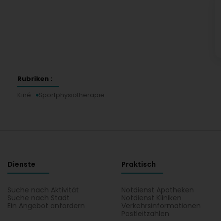
Rubriken :
Kiné
Sportphysiotherapie
Dienste
Praktisch
Suche nach Aktivität
Notdienst Apotheken
Suche nach Stadt
Notdienst Kliniken
Ein Angebot anfordern
Verkehrsinformationen
Postleitzahlen