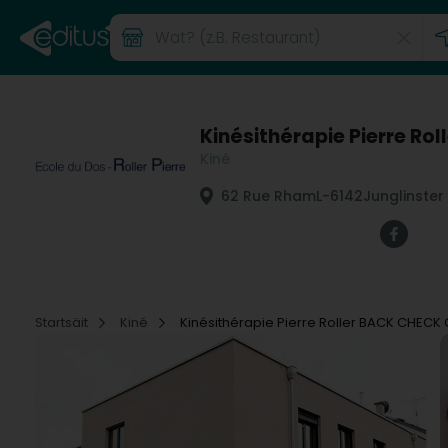
Kinésithérapie Pierre Ro
Kiné
62 Rue Rham
L-6142
Junglinster
Startsäit
Kiné
Kinésithérapie Pierre Roller BACK CHECK