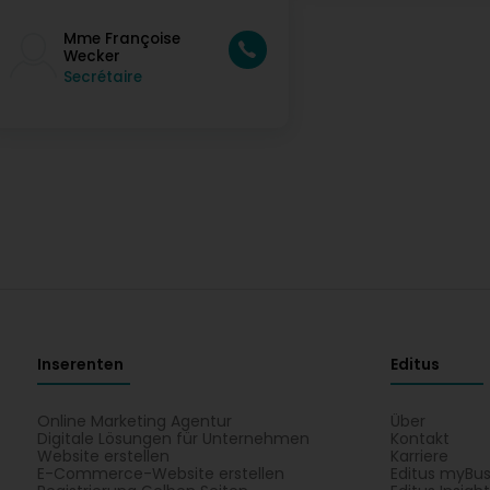
Mme Françoise
Wecker
Secrétaire
Inserenten
Editus
Online Marketing Agentur
Über
Digitale Lösungen für Unternehmen
Kontakt
Website erstellen
Karriere
E-Commerce-Website erstellen
Editus myBus