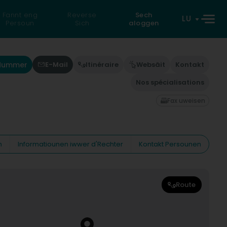
Fannt eng
Reverse
Sech
LU
Persoun
Sich
aloggen
'Nummer
E-Mail
Itinéraire
Websäit
Kontakt
Nos spécialisations
Fax uweisen
n
Informatiounen iwwer d'Rechter
Kontakt Persounen
Route