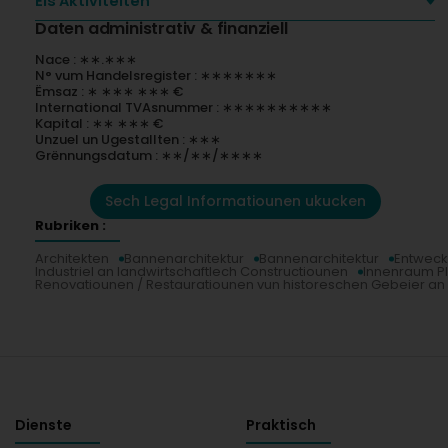
Eis Aktivitéiten
Daten administrativ & finanziell
Nace : ∗∗.∗∗∗
N° vum Handelsregister : ∗∗∗∗∗∗∗
Ëmsaz : ∗ ∗∗∗ ∗∗∗ €
International TVAsnummer : ∗∗∗∗∗∗∗∗∗∗
Kapital : ∗∗ ∗∗∗ €
Unzuel un Ugestallten : ∗∗∗
Grënnungsdatum : ∗∗/∗∗/∗∗∗∗
Sech Legal Informatiounen ukucken
Rubriken :
Architekten
Bannenarchitektur
Bannenarchitektur
Entweck
Industriel an landwirtschaftlech Constructiounen
Innenraum P
Renovatiounen / Restauratiounen vun historeschen Gebeier a
Dienste
Praktisch