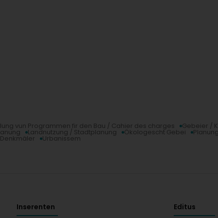
lung vun Programmen fir den Bau / Cahier des charges
Gebeier / 
lanung
Landnutzung / Stadtplanung
Ökologescht Gebei
Planung
n Denkmäler
Urbanissem
Inserenten
Editus