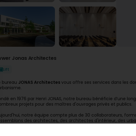
wwer Jonas Architectes
Lift
e bureau
JONAS Architectes
vous offre ses services dans les dom
'urbanisme.
ondé en 1976 par Henri JONAS, notre bureau bénéficie d’une longu
ombreux projets pour des maîtres d'ouvrages privés et publics.
ujourd'hui, notre équipe compte plus de 30 collaborateurs, form
assemblons des architectes, des architectes d'intérieur, des ur
on expertise spécifique à nos réalisations.