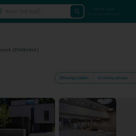
Fannt een
Professionnellen
bruck (Ettelbréck)
Ëffnungszäiten
En Devis ufroen