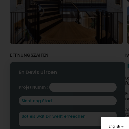
ËFFNUNGSZÄITEN
I
En Devis ufroen
L
l
Projet Numm :
F
n
A
r
s
English