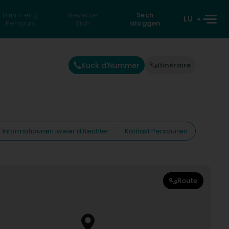
Fannt eng
Reverse
Sech
LU
Persoun
Sich
aloggen
Kuck d'Nummer
Itinéraire
Informatiounen iwwer d'Rechter
Kontakt Persounen
Route