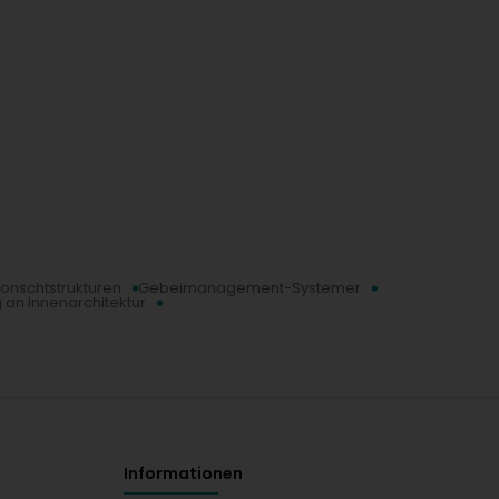
Konschtstrukturen
Gebeimanagement-Systemer
 an Innenarchitektur
Informationen