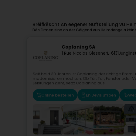
Bréifkëscht An eegener Nuffstellung vu H
Dës Firmen sinn an der Géigend vun Helmdange a kéinte
Coplaning SA
1 Rue Nicolas Glesener
L-6131
Junglins
Seit bald 30 Jahren ist Coplaning der richtige Premiu
modernisieren möchten. Ob Tür, Tor, Fenster oder 
Leistungen geht, setzt Coplaning aus...
Online bestellen
En Devis ufroen
Web