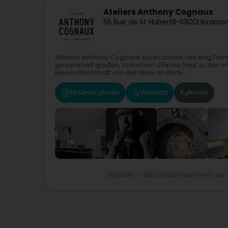
Ateliers Anthony Cognaux
55 Rue de St Hubert
B-6800
Libramo
Ateliers Anthony Cognaux zu Libramont ass eng Famil
gesammelt goufen, maachen d'Firma haut zu der onv
Meeschterschaft vun der Stee an dem...
En Devis ufroen
Websäit
Route
Kamäin
Décoratiounskamein an