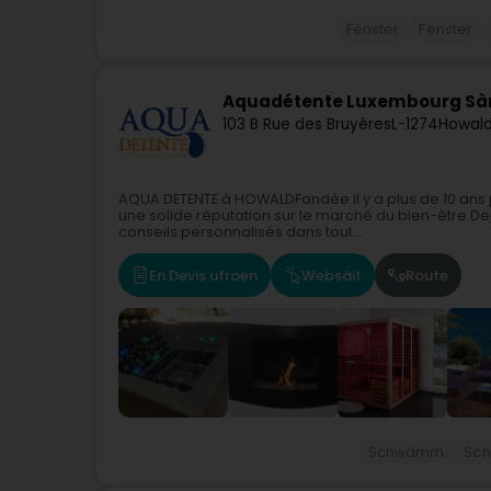
Fënster
Fënster
Aquadétente Luxembourg Sàr
103 B Rue des Bruyères
L-1274
Howald
AQUA DETENTE à HOWALDFondée il y a plus de 10 ans 
une solide réputation sur le marché du bien-être.Dep
conseils personnalisés dans tout...
En Devis ufroen
Websäit
Route
Schwämm
Sch