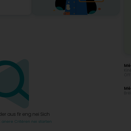
Méi
Kin
Öff
Mé
Bré
lder aus fir eng nei Sich
t anere Critèren nei starten