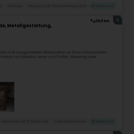
en
Kamäin
Teppech an Buedemteppech
Bréifkëscht
6
38,9 km
e, Metallgestaltung,
e mir mat ausgewielten Materialien un Ären individuellen
minium an Edelstol, awer och Koffer, Messing oder
Gelänner an Balustrade
Trapengelänner
Bréifkëscht