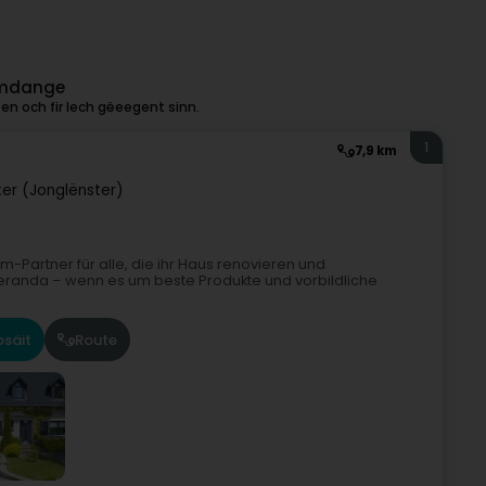
elmdange
n och fir Iech gëeegent sinn.
1
7,9 km
ter (Jonglënster)
m-Partner für alle, die ihr Haus renovieren und
Veranda – wenn es um beste Produkte und vorbildliche
säit
Route