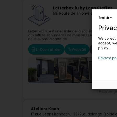
Letterbox.lu by Leon Steffes
531 Route de Thionville
L-5887
Alzing
English
Privac
Letterbox. lu est une filiale de la société Léon Steff
aux lettres et numéros de maison.Que vous soyez pr
We collect 
nous avons la carte de...
accept, we'
policy.
En Devis ufroen
Websäit
Route
Privacy po
Hausemgé
Ateliers Koch
17 Rue Jean Fischbach
L-3372
Leudelange (Leidel