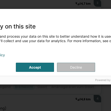
3
14,7 km
en (Alzeng)
y on this site
es SA située à Alzingen, spécialisée dans la vente de boîtes
opriétaire d'une maison traditionnelle ou contemporaine,
and process your data on this site to better understand how it is used
ll collect and use your data for analytics. For more information, see 
licy
+4
Accept
Decline
Powered by
igend
Bréifkëscht
Gaart
Aménageieren vum Gaart
4
14,6 km
eng)