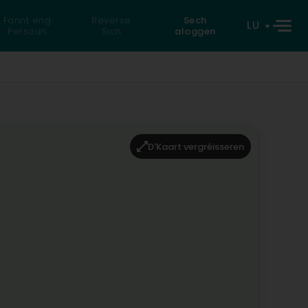
Fannt eng
Reverse
Sech
LU
Persoun
Sich
aloggen
D'Kaart vergréisseren