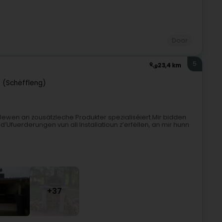
Door
5
23,4 km
e (Schëffleng)
, Uewen an zousätzleche Produkter spezialiséiert.Mir bidden
d’Ufuerderungen vun all Installatioun z’erfëllen, an mir hunn
+37