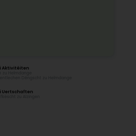
 Aktivitéiten
é zu Helmdange
entlechen Déngscht zu Helmdange
i Uertschaften
ifkëscht zu Alzingen