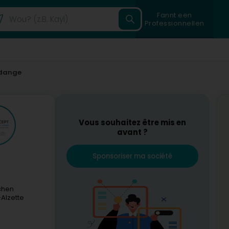
Fannt een
Professionnellen
dange
Vous souhaitez être mis en
avant ?
Sponsoriser ma société
chen
Alzette