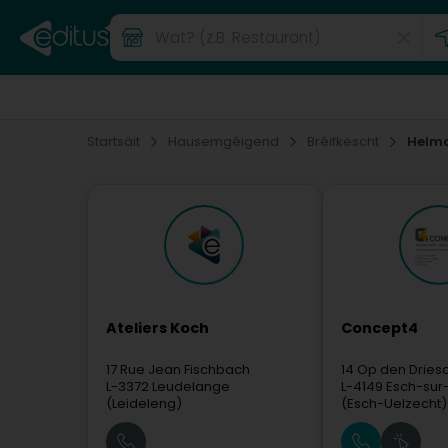
Startsäit
Hausemgéigend
Bréifkëscht
Helm
Ateliers Koch
Concept4
17 Rue Jean Fischbach
14 Op den Dries
L-3372
Leudelange
L-4149
Esch-sur-
(Leideleng)
(Esch-Uelzecht)