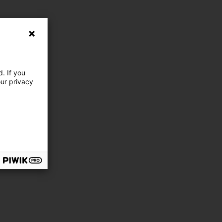
. If you
our privacy