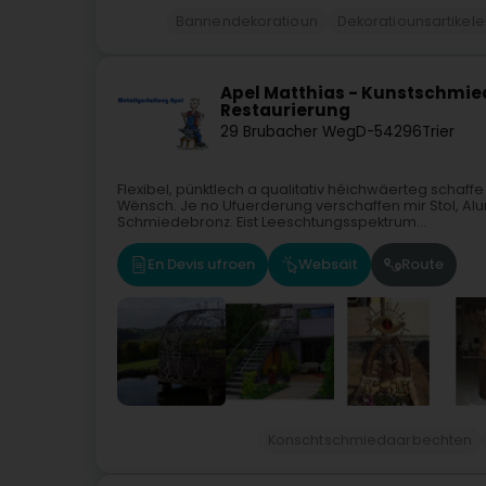
Bannendekoratioun
Dekoratiounsartikel
Apel Matthias - Kunstschmied
Restaurierung
29 Brubacher Weg
D-54296
Trier
Flexibel, pünktlech a qualitativ héichwäerteg schaff
Wënsch. Je no Ufuerderung verschaffen mir Stol, Alu
Schmiedebronz. Eist Leeschtungsspektrum...
En Devis ufroen
Websäit
Route
Konschtschmiedaarbechten