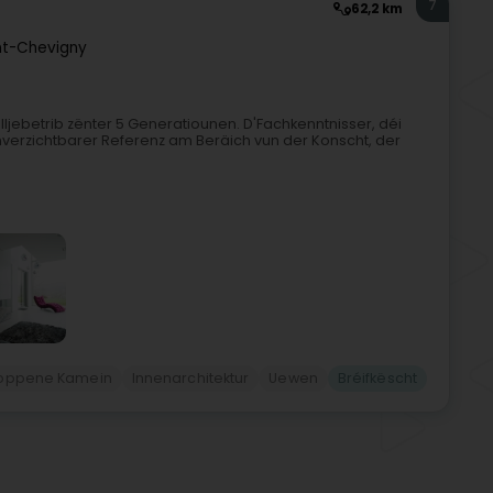
7
62,2 km
nt-Chevigny
ljebetrib zënter 5 Generatiounen. D'Fachkenntnisser, déi
erzichtbarer Referenz am Beräich vun der Konscht, der
 oppene Kamein
Innenarchitektur
Uewen
Bréifkëscht