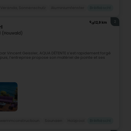
Veranda, Sonnenschutz
Aluminiumfenster
Bréifkëscht
2
12,9 km
l
 (Houwald)
par Vincent Geissler, AQUA DÉTENTE s’est rapidement forgé
uis, l’entreprise propose son matériel de pointe et ses
wemmconstructioun
Saunaen
Holzpool
Bréifkëscht