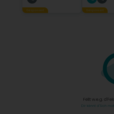
Gesponsert
Gesponsert
Fëllt w.e.g. d'Fe
Dir kënnt d'Sich ma