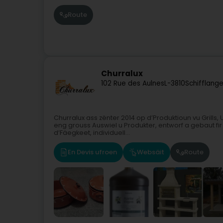
Route
Churralux
102 Rue des Aulnes
L-3810
Schifflang
Churralux ass zënter 2014 op d’Produktioun vu Grills
eng grouss Auswiel u Produkter, entworf a gebaut fir 
d’Fäegkeet, individuell...
En Devis ufroen
Websäit
Route