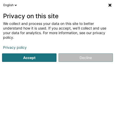
English
LU
Privacy on this site
We collect and process your data on this site to better
Raffinéiert Är Sich
understand how it is used. If you accept, we'll collect and use
your data for analytics. For more information, see our privacy
Autour de moi
Zougang fir Behënnerten
Haut op
(1)
(
policy.
4
Notairen zu Esch-sur-Alzette
Resultat(er) fir
en 39ms
Privacy policy
Startsäit
Notairen
Esch-sur-Alzette
Accept
Decline
1
Etude notaire Grethen Léonie
32A Rue Zenon Bernard
L-4031
Esch-sur-Alzette (Esch-Uelzecht)
Étude notariale Grethen Léonie à Esch-sur-
AlzetteImplantée à Esch-sur-Alzette, l’Étude notariale
Grethen Léonie accompagne particuliers et
professionnels depuis 1997. Maître Léonie Grethen,
notaire au Luxembourg, et son équipe vous conseillent