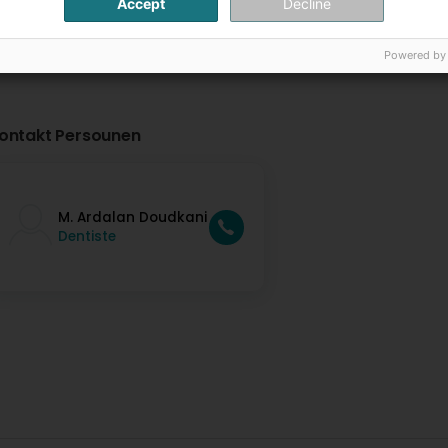
Accept
Decline
Powered by
ontakt Persounen
M. Ardalan Doudkani
Dentiste