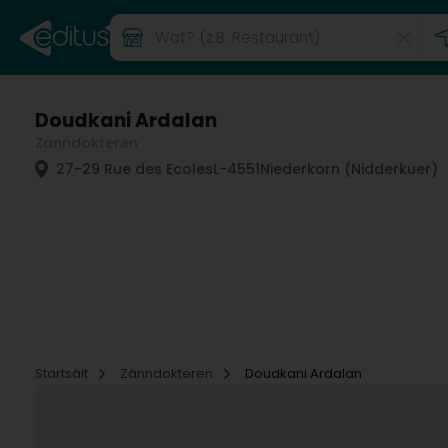
Doudkani Ardalan
Zänndokteren
27-29 Rue des Ecoles
L-4551
Niederkorn (Nidderkuer)
Startsäit
Zänndokteren
Doudkani Ardalan