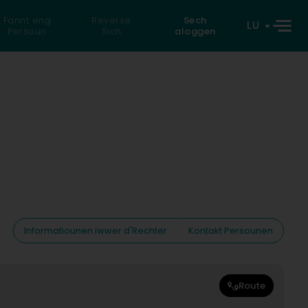
Fannt eng
Reverse
Sech
LU
Persoun
Sich
aloggen
Informatiounen iwwer d'Rechter
Kontakt Persounen
Route