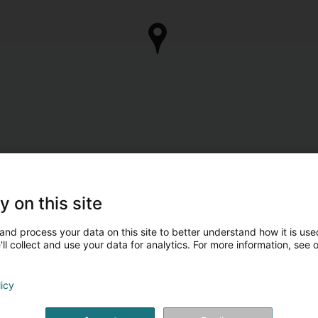
y on this site
and process your data on this site to better understand how it is used
ll collect and use your data for analytics. For more information, see 
licy