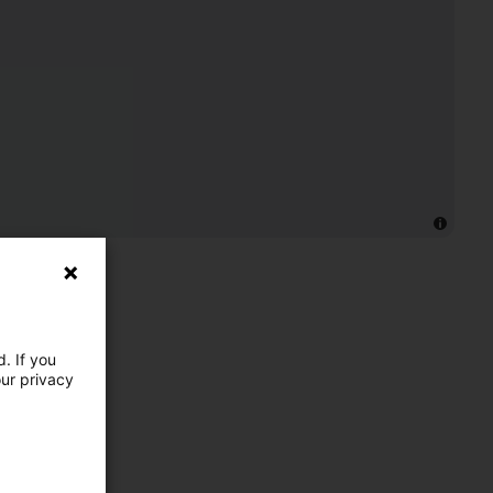
. If you
our privacy