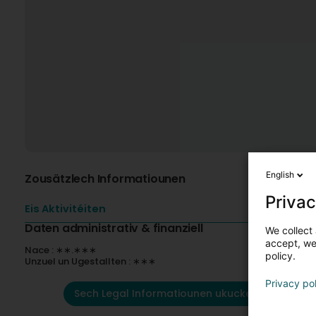
English
Zousätzlech Informatiounen
Privac
Eis Aktivitéiten
Daten administrativ & finanziell
We collect 
accept, we'
Nace : ∗∗.∗∗∗
policy.
Unzuel un Ugestallten : ∗∗∗
Privacy po
Sech Legal Informatiounen ukucken