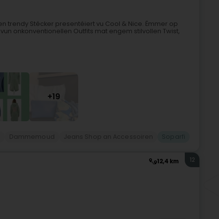
den trendy Stécker presentéiert vu Cool & Nice. Ëmmer op
vun onkonventionellen Outfits mat engem stilvollen Twist,
+19
g
Dammemoud
Jeans Shop an Accessoiren
Soparfi
12
12,4 km
)