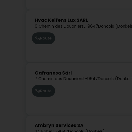
Hvac Keifens Lux SARL
6 Chemin des Douaniers
L-9647
Doncols (Donkel
Route
Gafranosa Sàrl
7 Chemin des Douaniers
L-9647
Doncols (Donkel
Route
Ambryn Services SA
24 Bohey
L-9647
Doncols (Donkels)