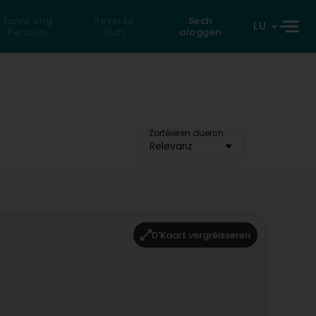
Fannt eng
Reverse
Sech
LU
Persoun
Sich
aloggen
Zortéieren duerch
Relevanz
D'Kaart vergréisseren