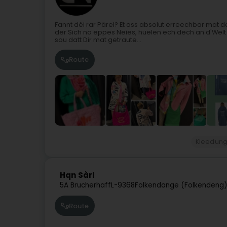
Fannt déi rar Pärel? Et ass absolut erreechbar mat 
der Sich no eppes Neies, huelen ech dech an d'Welt 
sou datt Dir mat getraute...
Route
Kleedun
Hqn Sàrl
5A Brucherhaff
L-9368
Folkendange (Folkendeng
Route