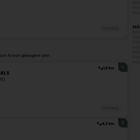
Ber
Fir
Fid
Mé
Holding
Sop
Sop
Sop
Sop
Sop
ch fir Iech gëeegent sinn.
Sop
Sop
5
1,8 km
ARLS
ch)
Holding
6
4,3 km