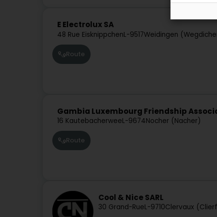
E Electrolux SA
48 Rue Eisknippchen
L-9517
Weidingen (Wegdiche
Route
Gambia Luxembourg Friendship Associa
16 Kautebacherwee
L-9674
Nocher (Nacher)
Route
Cool & Nice SARL
30 Grand-Rue
L-9710
Clervaux (Clier