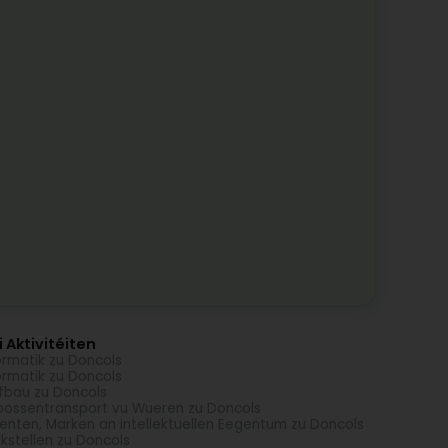
 Aktivitéiten
ormatik zu Doncols
ormatik zu Doncols
fbau zu Doncols
oossentransport vu Wueren zu Doncols
enten, Marken an intellektuellen Eegentum zu Doncols
kstellen zu Doncols