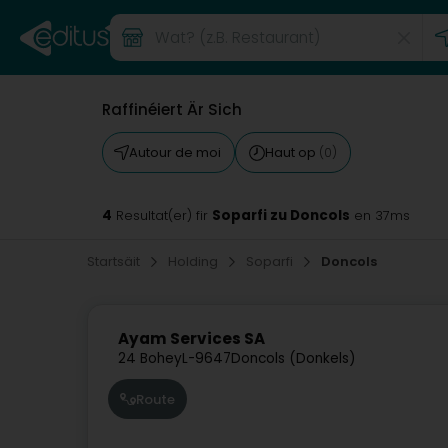
Raffinéiert Är Sich
Autour de moi
Haut op
(0)
4
Soparfi zu Doncols
Resultat(er) fir
en 37ms
Startsäit
Holding
Soparfi
Doncols
Ayam Services SA
24 Bohey
L-9647
Doncols (Donkels)
Route