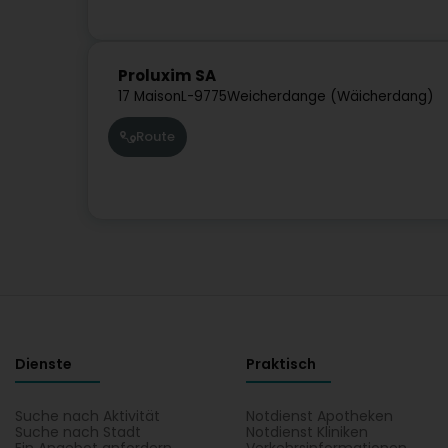
Proluxim SA
17 Maison
L-9775
Weicherdange (Wäicherdang)
Route
Dienste
Praktisch
Suche nach Aktivität
Notdienst Apotheken
Suche nach Stadt
Notdienst Kliniken
Ein Angebot anfordern
Verkehrsinformationen