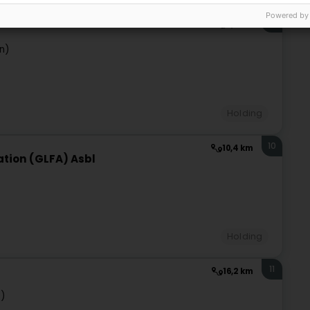
Powered by
9
6,9 km
n)
Holding
10
10,4 km
tion (GLFA) Asbl
Holding
11
16,2 km
f)