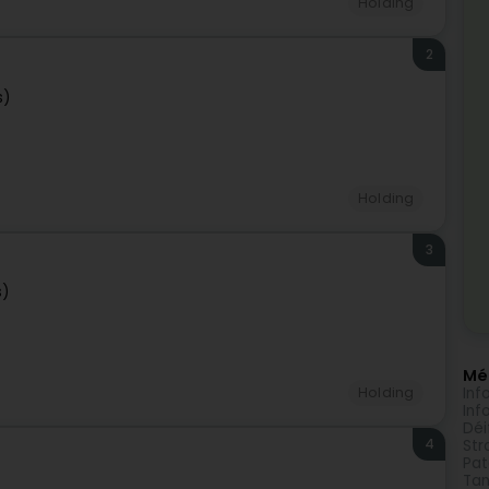
Holding
2
s)
Holding
3
s)
Méi
Inf
Holding
Inf
Déi
4
Str
Pat
Tan