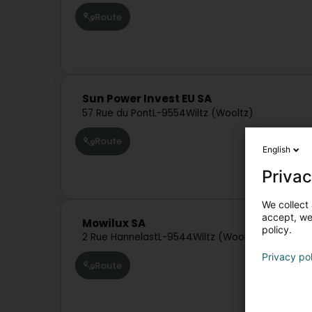
Route
Sun Power Invest EU SA
57 Rue du Pont
L-9554
Wiltz (Wooltz)
Route
English
Privac
We collect 
accept, we'
Mowilux SA
policy.
2 Rue Hannelast
L-9544
Wiltz (Wooltz)
Privacy po
Route