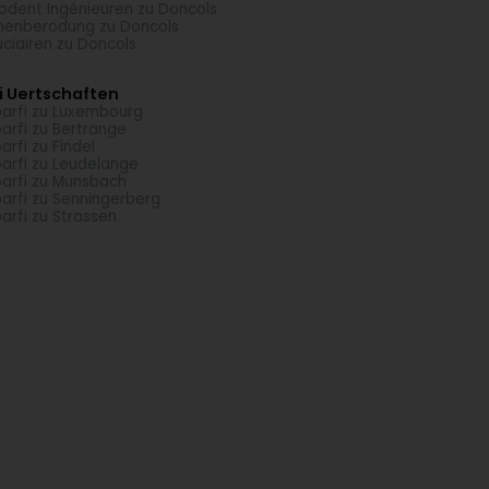
odent Ingénieuren zu Doncols
menberodung zu Doncols
uciairen zu Doncols
i Uertschaften
arfi zu Luxembourg
arfi zu Bertrange
arfi zu Findel
arfi zu Leudelange
arfi zu Munsbach
arfi zu Senningerberg
arfi zu Strassen