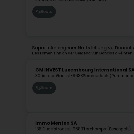
Route
Soparfi An eegener Nuffstellung vu Doncols
Dës Firmen sinn an der Géigend vun Doncols a kéinten o
GM INVEST Luxembourg International S
30 An der Gaass
L-9638
Pommerloch (Pommerla
Route
Immo Menten SA
18B Duerfstrooss
L-9689
Tarchamps (Eeschpelt)