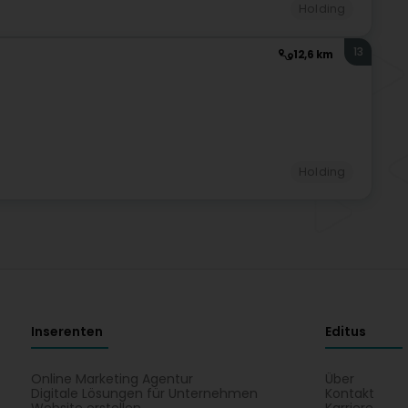
Holding
13
12,6 km
Holding
Inserenten
Editus
Online Marketing Agentur
Über
Digitale Lösungen für Unternehmen
Kontakt
Website erstellen
Karriere