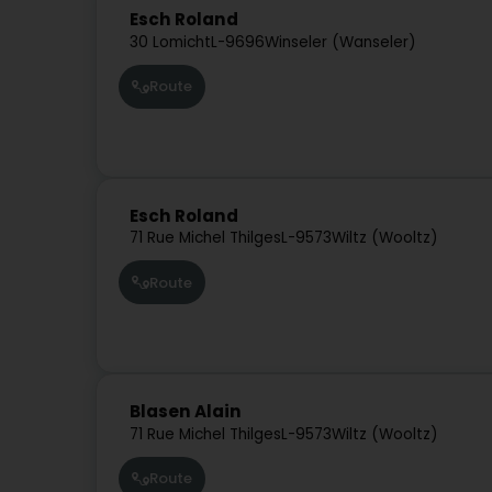
Esch Roland
30 Lomicht
L-9696
Winseler (Wanseler)
Route
Esch Roland
71 Rue Michel Thilges
L-9573
Wiltz (Wooltz)
Route
Blasen Alain
71 Rue Michel Thilges
L-9573
Wiltz (Wooltz)
Route