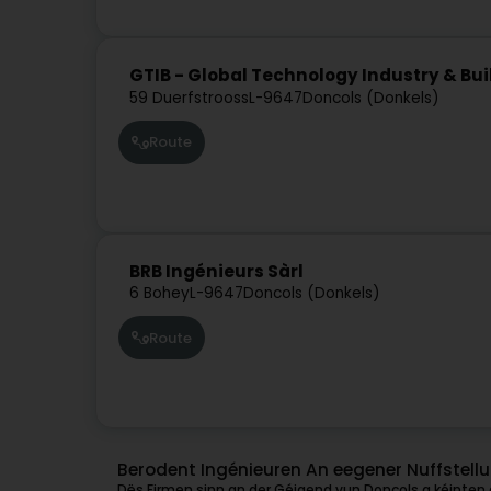
GTIB - Global Technology Industry & Bui
59 Duerfstrooss
L-9647
Doncols (Donkels)
Route
BRB Ingénieurs Sàrl
6 Bohey
L-9647
Doncols (Donkels)
Route
Berodent Ingénieuren An eegener Nuffstell
Dës Firmen sinn an der Géigend vun Doncols a kéinten o