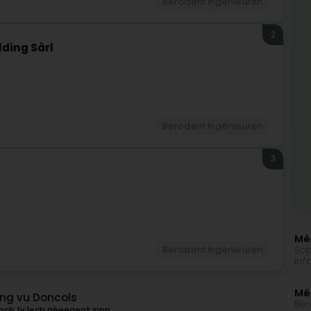
Berodent Ingénieuren
2
lding Sàrl
Berodent Ingénieuren
3
Méi
Sop
Berodent Ingénieuren
Inf
Mé
ung vu Doncols
Ber
ch fir Iech gëeegent sinn.