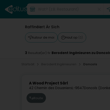
Raffinéiert Är Sich
Autour de moi
Haut op
(0)
3
Berodent Ingénieuren zu Doncol
Resultat(er) fir
Startsäit
Berodent Ingénieuren
Doncols
A Wood Project Sàrl
42 Chemin des Douaniers
L-9647
Doncols (Donke
Route