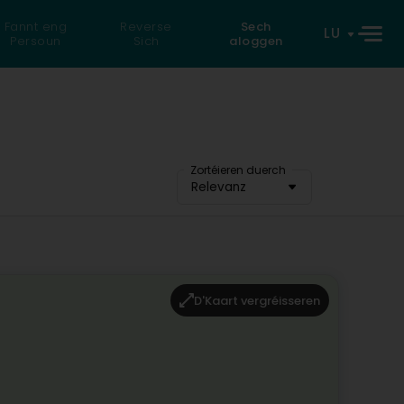
Fannt eng
Reverse
Sech
LU
Persoun
Sich
aloggen
Zortéieren duerch
Relevanz
D'Kaart vergréisseren