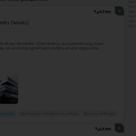
Ber
Ber
4
Ber
4,7 km
Ber
Ber
Wiltz (Wooltz)
Ber
sforme et se réinvente. Chez Sweco au Luxembourg, nous
bale, un accompagnement continu et une approche
nieuren
Technesch Gestioun vum Bau
Bureau d'étude
5
1,6 km