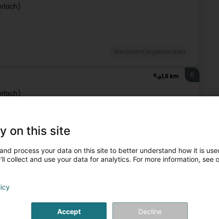
rlach)
Berodent Ingénieuren
6
1,6 km
rlach)
y on this site
Berodent Ingénieuren
and process your data on this site to better understand how it is used
ll collect and use your data for analytics. For more information, see 
7
5,8 km
ooltz)
licy
Accept
Decline
ineering) Design seng Clienten bei der Ëmsetzung vun hire