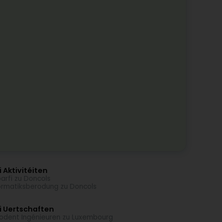
 Aktivitéiten
arfi zu Doncols
ormatiksberodung zu Doncols
i Uertschaften
odent Ingénieuren zu Luxembourg