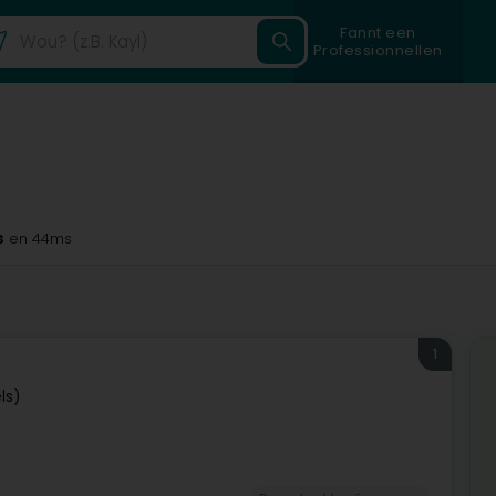
Fannt een
Professionnellen
s
en 44ms
1
ls)