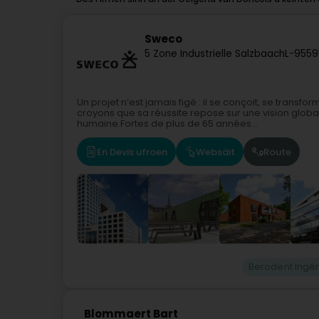
Sweco
5 Zone Industrielle Salzbaach
L-9559
Un projet n’est jamais figé : il se conçoit, se tran
croyons que sa réussite repose sur une vision glo
humaine.Fortes de plus de 65 années...
En Devis ufroen
Websäit
Route
Berodent Ingé
Blommaert Bart