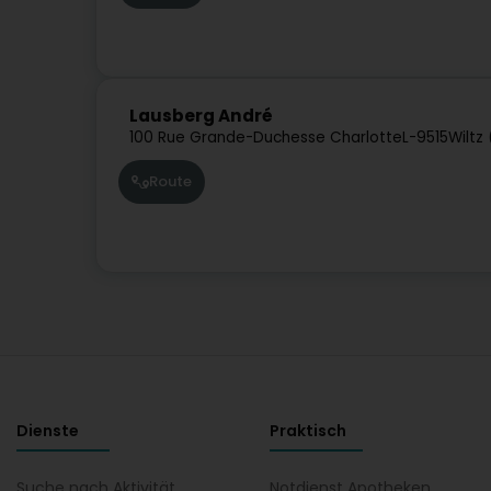
Lausberg André
100 Rue Grande-Duchesse Charlotte
L-9515
Wiltz
Route
Dienste
Praktisch
Suche nach Aktivität
Notdienst Apotheken