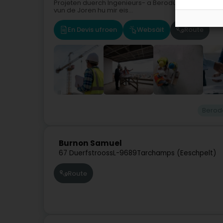
Projeten duerch Ingenieurs- a Berodungsleeschtunge
vun de Joren hu mir eis...
En Devis ufroen
Websäit
Route
Berod
Burnon Samuel
67 Duerfstrooss
L-9689
Tarchamps (Eeschpelt)
Route