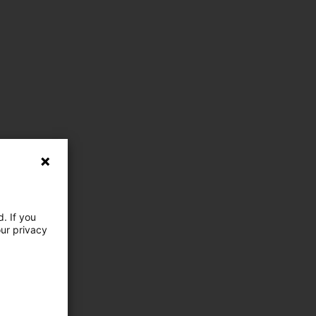
. If you
our privacy