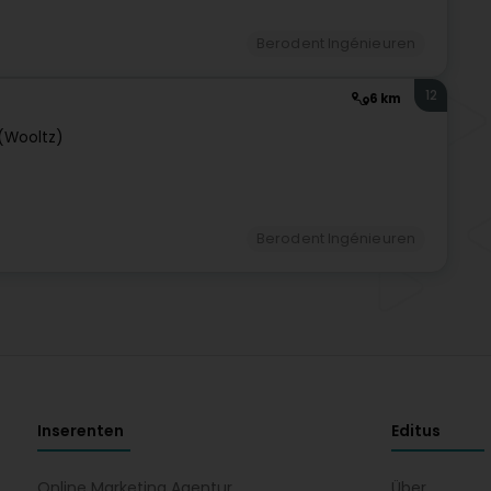
Berodent Ingénieuren
12
6 km
 (Wooltz)
Berodent Ingénieuren
Inserenten
Editus
Online Marketing Agentur
Über