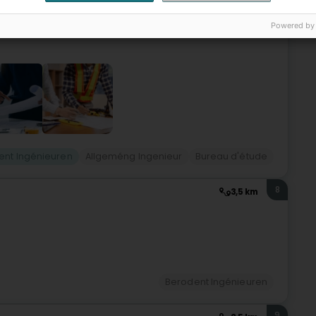
n, déi op hir spezifesch Besoinen ofgestëmmt sinn. Am Laf
Powered by
ent Ingénieuren
Allgeméng Ingenieur
Bureau d'étude
8
3,5 km
Berodent Ingénieuren
9