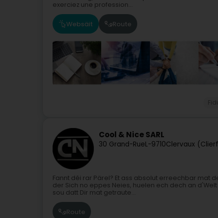
exerciez une profession...
Websäit
Route
Fid
Cool & Nice SARL
30 Grand-Rue
L-9710
Clervaux (Clier
Fannt déi rar Pärel? Et ass absolut erreechbar mat 
der Sich no eppes Neies, huelen ech dech an d'Welt 
sou datt Dir mat getraute...
Route