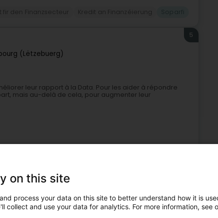
t fir den Finanzsecteur
Kredit an Finanzéierung
Soparfi
5
ourg (Lëtzebuerg)
liorer leur rapport à la Data. Pour les aider à répondre
art, mais au-delà de cela, pour augmenter leur
y on this site
and process your data on this site to better understand how it is used
ter Service
Datenmanagement
Reporting
Soparfi
ll collect and use your data for analytics. For more information, see 