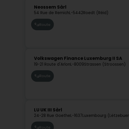
Neossem Sàrl
54 Rue de Remich
L-5442
Roedt (Réid)
Route
Volkswagen Finance Luxemburg II SA
19-21 Route d'Arlon
L-8009
Strassen (Stroossen)
Route
LU UK III Sàrl
24-28 Rue Goethe
L-1637
Luxembourg (Lëtzebue
Route