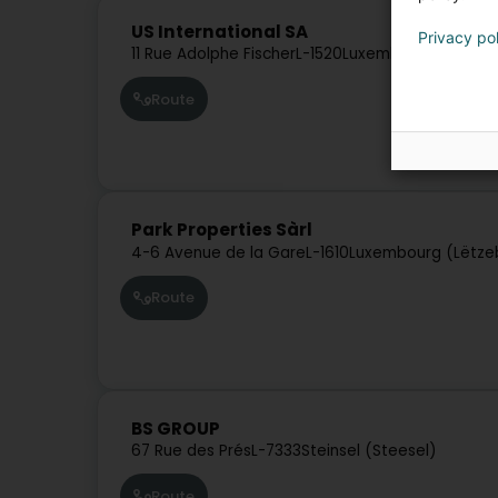
US International SA
Privacy po
11 Rue Adolphe Fischer
L-1520
Luxembourg (Lëtzeb
Route
Park Properties Sàrl
4-6 Avenue de la Gare
L-1610
Luxembourg (Lëtze
Route
BS GROUP
67 Rue des Prés
L-7333
Steinsel (Steesel)
Route