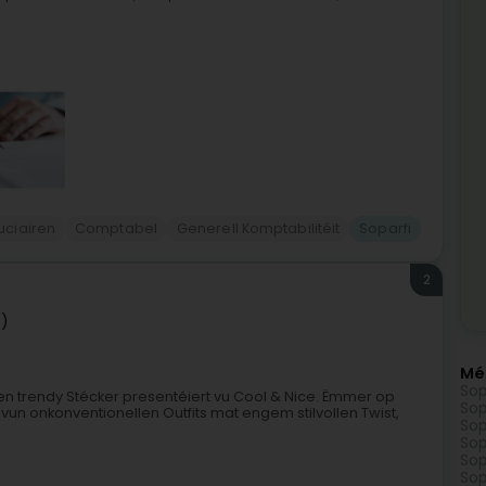
uciairen
Comptabel
Generell Komptabilitéit
Soparfi
2
f)
Mé
Sop
den trendy Stécker presentéiert vu Cool & Nice. Ëmmer op
Sop
vun onkonventionellen Outfits mat engem stilvollen Twist,
Sop
Sop
Sop
Sop