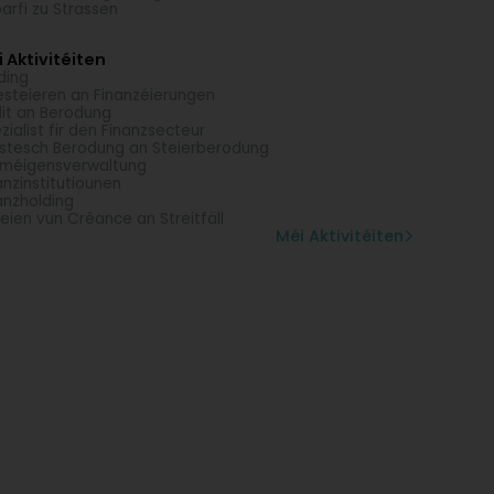
arfi zu Strassen
 Aktivitéiten
ding
esteieren an Finanzéierungen
it an Berodung
zialist fir den Finanzsecteur
istesch Berodung an Steierberodung
méigensverwaltung
anzinstitutiounen
anzholding
eien vun Créance an Streitfäll
Méi Aktivitéiten