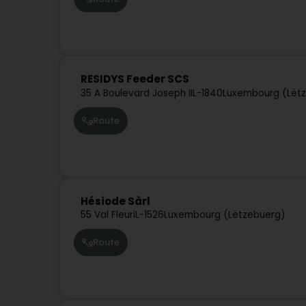
RESIDYS Feeder SCS
35 A Boulevard Joseph II
L-1840
Luxembourg (Lët
Route
Hésiode Sàrl
55 Val Fleuri
L-1526
Luxembourg (Lëtzebuerg)
Route