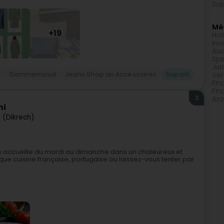
Sop
Méi
+19
Hol
Inv
Aud
Spe
Jur
g
Dammemoud
Jeans Shop an Accessoiren
Soparfi
Ver
Fin
Fin
3
Anz
ni
h (Dikrech)
ous accueille du mardi au dimanche dans un chaleureux et
e cuisine française, portugaise ou laissez-vous tenter par