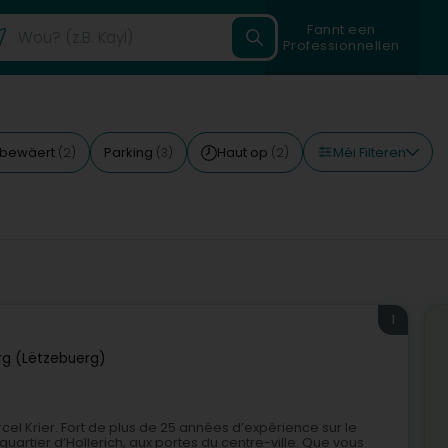
Fannt een
Professionnellen
Méi Filteren
 bewäert
Parking
Haut op
(2)
(3)
(2)
1
g (Lëtzebuerg)
rcel Krier. Fort de plus de 25 années d’expérience sur le
uartier d’Hollerich, aux portes du centre-ville. Que vous