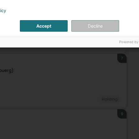
6
licy
uerg)
Accept
Decline
Powered by
Holding
7
buerg)
Holding
8