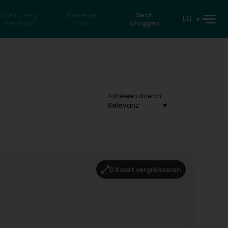
Fannt eng
Reverse
Sech
LU
Persoun
Sich
aloggen
Zortéieren duerch
Relevanz
D'Kaart vergréisseren