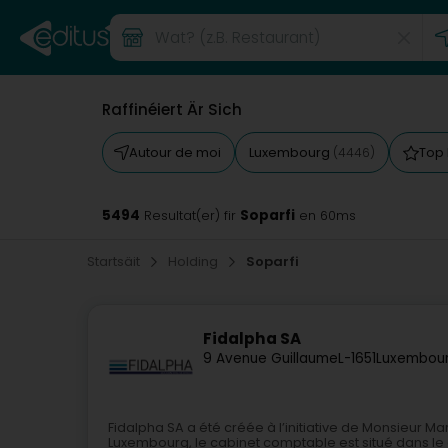
Raffinéiert Är Sich
Autour de moi
Luxembourg
Top
(4446)
5494
Soparfi
Resultat(er) fir
en 60ms
Startsäit
Holding
Soparfi
Fidalpha SA
9 Avenue Guillaume
L-1651
Luxembour
Fidalpha SA a été créée à l’initiative de Monsieur Ma
Luxembourg, le cabinet comptable est situé dans le q