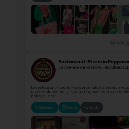
Kleedun
Restaurant-Pizzeria Peppero
53 Avenue de la Gare
L-9233
Diekirc
Le restaurant Pizzeria Pepperoni situé à Diekirch v
une ambiance cosy. Venez déguster notre authentiqu
notre cuisine...
Websäit
Menu
Route