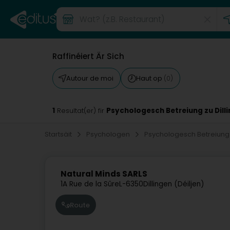
Raffinéiert Är Sich
Autour de moi
Haut op
(0)
1
Psychologesch Betreiung zu Dill
Resultat(er) fir
Startsäit
Psychologen
Psychologesch Betreiun
Natural Minds SARLS
1A Rue de la Sûre
L-6350
Dillingen (Déiljen)
Route