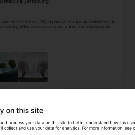
uxembourg (Lëtzebuerg)
 Université de Trèves, DE) et psychothérapeute (Ministère de
xembourg et les consultations se font sur rendez-vous du
chotherapeut
Paartherapie
Psychologesch Betreiung
6
27 km
y on this site
embourg (Lëtzebuerg)
and process your data on this site to better understand how it is used
ll collect and use your data for analytics. For more information, see 