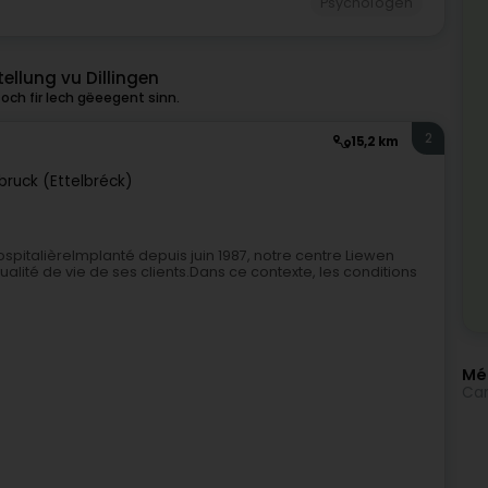
Psychologen
llung vu Dillingen
och fir Iech gëeegent sinn.
2
15,2 km
lbruck (Ettelbréck)
spitalièreImplanté depuis juin 1987, notre centre Liewen
alité de vie de ses clients.Dans ce contexte, les conditions
Méi
Cam