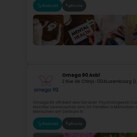
Websäit
Route
Omega 90 Asbl
2 Rue de Chiny
L-1334
Luxembourg (L
Omega 90 offréiert des Servicer: Psychologesch Con
leschter Liewensphas sinn, hir Famillen a Mënschen
Mënschen am Zentrum fir...
Websäit
Route