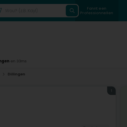
Fannt een
Professionnellen
ingen
en 33ms
g
Dillingen
1