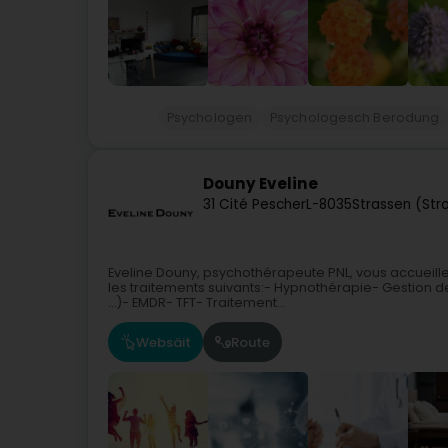
Psychologen
Psychologesch Berodung
Douny Eveline
31 Cité Pescher
L-8035
Strassen (Str
Eveline Douny, psychothérapeute PNL, vous accueill
les traitements suivants:- Hypnothérapie- Gestion de
...)- EMDR- TFT- Traitement...
Websäit
Route