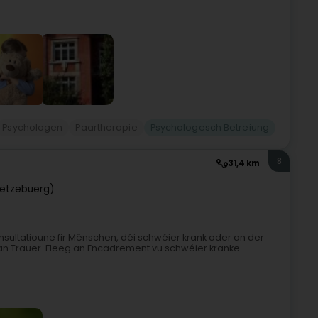
Psychologen
Paartherapie
Psychologesch Betreiung
8
31,4 km
ëtzebuerg)
sultatioune fir Mënschen, déi schwéier krank oder an der
 an Trauer. Fleeg an Encadrement vu schwéier kranke