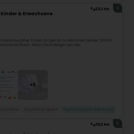
4
23,2 km
 Kinder & Erwachsene
her Homöopathie, Praxis zu Igel an zu München zënter 20043
tikerschule Rhein-Main (Grondlage vun der
+5
öopathie
Psychotherapeut
Psychologesch Betreiung
5
28,5 km