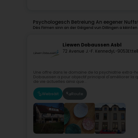
Psychologesch Betreiung An eegener Nuffste
Dës Firmen sinn an der Géigend vun Dillingen a kéinten 
Liewen Dobaussen Asbl
72 Avenue J.-F. Kennedy
L-9053
Ette
Une offre dans le domaine de la psychiatrie extra-ho
Dobaussen a pour objectif principal d'améliorer la qu
de vie actuelles ainsi que...
Websäit
Route