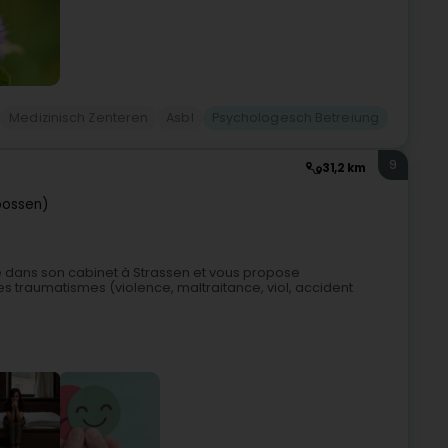
Medizinisch Zenteren
Asbl
Psychologesch Betreiung
9
31,2 km
oossen)
e dans son cabinet à Strassen et vous propose
s traumatismes (violence, maltraitance, viol, accident