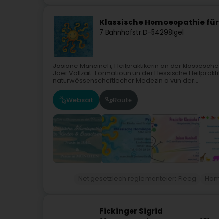
Klassische Homoeopathie für
7 Bahnhofstr.
D-54298
Igel
Josiane Mancinelli, Heilpraktikerin an der klassesc
Joër Vollzäit-Formatioun un der Hessische Heilprak
naturwëssenschaftlecher Medezin a vun der...
Websäit
Route
Net gesetzlech reglementeiert Fleeg
Hom
Fickinger Sigrid