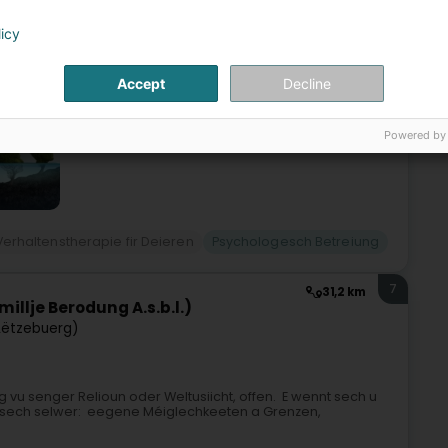
n Psychologie en 2007. Master en Psychothérapie, Master
ychologique - psychothérapie. Formée EMDR,
licy
..
Accept
Decline
Powered by
Verhaltenstherapie fir Deieren
Psychologesch Betreiung
7
31,2 km
llje Berodung A.s.b.l.)
Lëtzebuerg)
u senger Relioun oder Weltusiicht, offen. E wennt sech u
 sech selwer: eegene Méiglechkeeten a Grenzen,