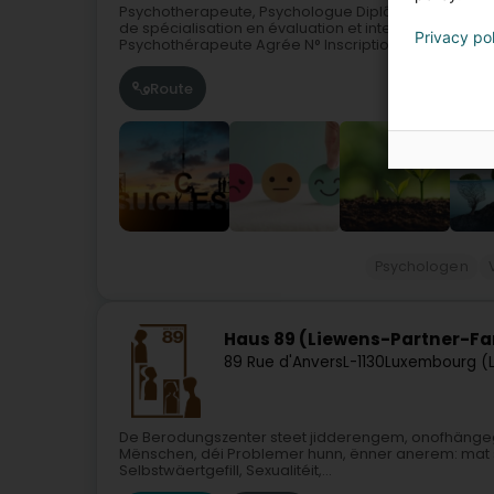
Psychotherapeute, Psychologue Diplômée. Formée e
de spécialisation en évaluation et intervention ps
Privacy po
Psychothérapeute Agrée N° Inscription 2019/5429,En.
Route
Psychologen
Haus 89 (Liewens-Partner-Fami
89 Rue d'Anvers
L-1130
Luxembourg (
De Berodungszenter steet jidderengem, onofhängeg v
Mënschen, déi Problemer hunn, ënner anerem: mat
Selbstwäertgefill, Sexualitéit,...