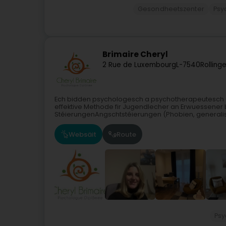
Gesondheetszenter
Psy
Brimaire Cheryl
2 Rue de Luxembourg
L-7540
Rolling
Ech bidden psychologesch a psychotherapeutesch C
effektive Methode fir Jugendlecher an Erwuessener
StéierungenAngschtstéierungen (Phobien, generalisé
Websäit
Route
Ps