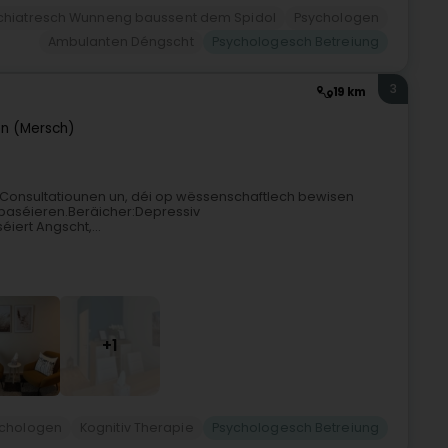
chiatresch Wunneng baussent dem Spidol
Psychologen
Ambulanten Déngscht
Psychologesch Betreiung
3
19 km
en (Mersch)
onsultatiounen un, déi op wëssenschaftlech bewisen
 baséieren.Beräicher:Depressiv
iert Angscht,...
+1
ychologen
Kognitiv Therapie
Psychologesch Betreiung