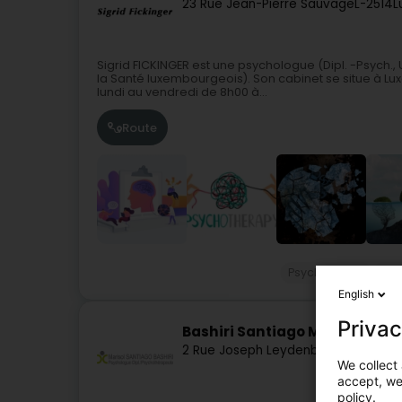
23 Rue Jean-Pierre Sauvage
L-2514
L
Sigrid FICKINGER est une psychologue (Dipl. -Psych.,
la Santé luxembourgeois). Son cabinet se situe à Lu
lundi au vendredi de 8h00 à...
Route
Psychologen
Psy
English
Privac
Bashiri Santiago Marisol
2 Rue Joseph Leydenbach
L-1947
Lux
We collect 
accept, we'
policy.