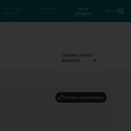
Fannt eng
Reverse
Sech
LU
Persoun
Sich
aloggen
Zortéieren duerch
Relevanz
D'Kaart vergréisseren