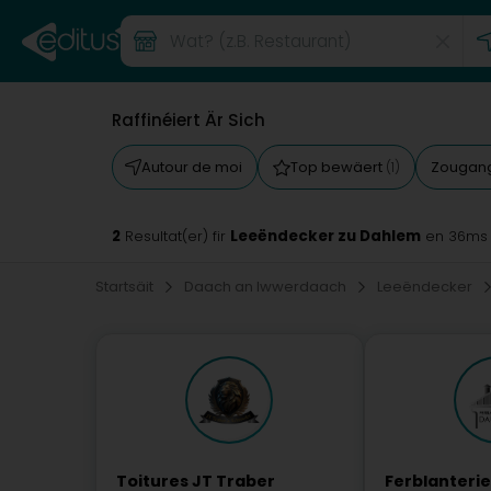
Raffinéiert Är Sich
Autour de moi
Top bewäert
Zougang
(1)
2
Leeëndecker zu Dahlem
Resultat(er) fir
en 36ms
Startsäit
Daach an Iwwerdaach
Leeëndecker
Toitures JT Traber
Ferblanterie