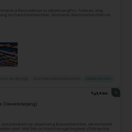
mmerei a Renovatioun zu LëtzebuergPro-Toitures, eng
arung an Daachaarbechten, Zimmerei, Blechaarbechten an
inium an Alliage
Dachdeckeraarbechten
Leeëndecker
4
3,4 km
e (Uewerkäerjeng)
, spezialiséiert op allgemeng Bauaarbechten, déi komplett
jeten ubitt. Mat Sëtz zu Hautcharage begleet d’Entreprise