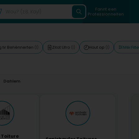
Fannt een
Professionnellen
Méi Filt
 fir Behënnerten
Zitat Ufro
Haut op
(1)
(1)
(1)
Dahlem
 Toiture