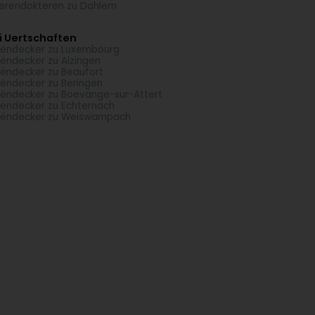
erendokteren zu Dahlem
i Uertschaften
ëndecker zu Luxembourg
ëndecker zu Alzingen
ëndecker zu Beaufort
ëndecker zu Beringen
ëndecker zu Boevange-sur-Attert
ëndecker zu Echternach
eëndecker zu Weiswampach