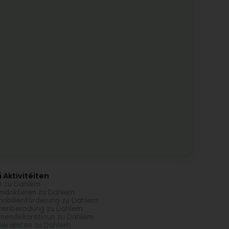
 Aktivitéiten
é zu Dahlem
ndokteren zu Dahlem
obilienförderung zu Dahlem
menberodung zu Dahlem
nendekoratioun zu Dahlem
eralisten zu Dahlem