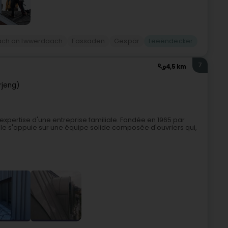
ch an Iwwerdaach
Fassaden
Gespär
Leeëndecker
7
4,5 km
rjeng)
l'expertise d'une entreprise familiale. Fondée en 1965 par
, elle s'appuie sur une équipe solide composée d'ouvriers qui,