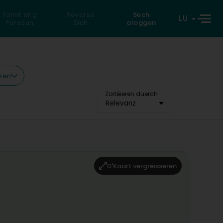
Fannt eng
Reverse
Sech
LU
Persoun
Sich
aloggen
eren
Zortéieren duerch
Relevanz
D'Kaart vergréisseren