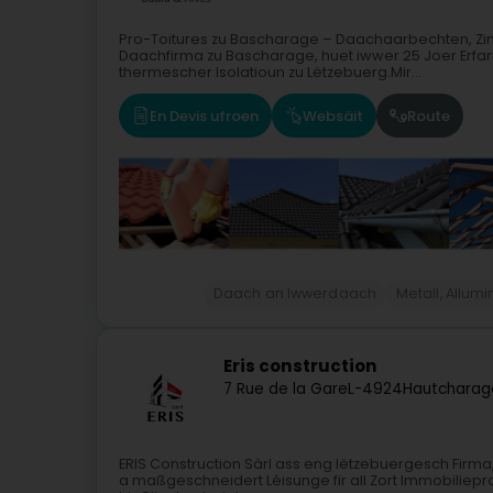
Pro-Toitures zu Bascharage – Daachaarbechten, Zi
Daachfirma zu Bascharage, huet iwwer 25 Joer Erf
thermescher Isolatioun zu Lëtzebuerg.Mir...
En Devis ufroen
Websäit
Route
Daach an Iwwerdaach
Metall, Allum
Eris construction
7 Rue de la Gare
L-4924
Hautcharag
ERIS Construction Sàrl ass eng lëtzebuergesch Firma
a maßgeschneidert Léisunge fir all Zort Immobiliepro