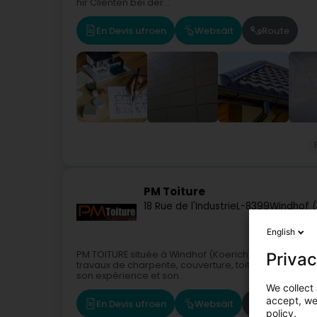
hir Clienten bei der...
En Devis ufroen
Websäit
Route
PM Toiture
18 Rue de l'Industrie
L-8399
Windhof (
English
PM TOITURE située à Windhof (Koerich) au Luxembour
Privac
travaux de charpente, couverture, toiture et ferblan
son expérience et son...
We collect 
accept, we'
En Devis ufroen
Websäit
Route
policy.