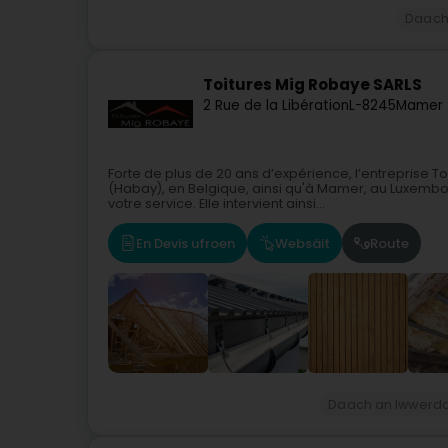
Daach
Toitures Mig Robaye SARLS
2 Rue de la Libération
L-8245
Mamer 
Forte de plus de 20 ans d’expérience, l’entreprise 
(Habay), en Belgique, ainsi qu'à Mamer, au Luxembou
votre service. Elle intervient ainsi...
En Devis ufroen
Websäit
Route
Daach an Iwwerd