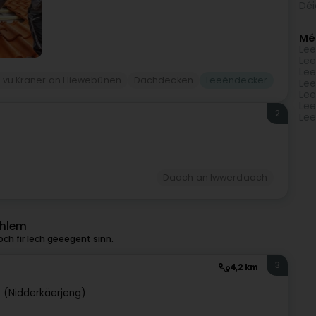
Déi
Mé
Lee
Lee
Lee
n vu Kraner an Hiewebünen
Dachdecken
Leeëndecker
Lee
Lee
Lee
2
Le
Daach an Iwwerdaach
ahlem
ch fir Iech gëeegent sinn.
3
4,2 km
 (Nidderkäerjeng)