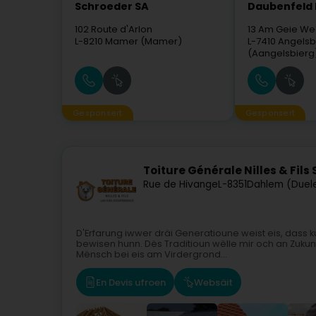
Schroeder SA
Daubenfeld F
102 Route d'Arlon
13 Am Geie W
L-8210
Mamer (Mamer)
L-7410
Angelsb
(Aangelsbierg
Gesponsert
Gesponsert
Toiture Générale Nilles & Fils 
Rue de Hivange
L-8351
Dahlem (Duel
D'Erfarung iwwer dräi Generatioune weist eis, dass
bewisen hunn. Dës Traditioun wëlle mir och an Zukunf
Mënsch bei eis am Virdergrond...
En Devis ufroen
Websäit