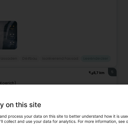
Fassaden
Déifbau
Isoléierend Fassad
Leeëndecker
5
5,7 km
Koerich)
g est votre partenaire depuis plus de 25 ans pour tous vos
y on this site
terie.Notre équipe de professionnels met à votre service
and process your data on this site to better understand how it is used
ll collect and use your data for analytics. For more information, see 