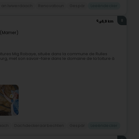
 an Iwwerdaach
Renovatioun
Gespär
Leeëndecker
8
6,9 km
(Mamer)
Toitures Mig Robaye, située dans la commune de Rulles
rg, met son savoir-faire dans le domaine de la toiture à
aach
Dachdeckeraarbechten
Gespär
Leeëndecker