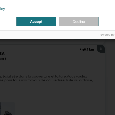
licy
+45
Accept
Decline
Powered by
chdecken
Fassaden
Zénkaarbechten
Leeëndecker
6
6,7 km
 SA
er)
pécialisée dans la couverture et toiture.Vous voulez
ire pour tous vos travaux de couverture.Tuile ou ardoise,