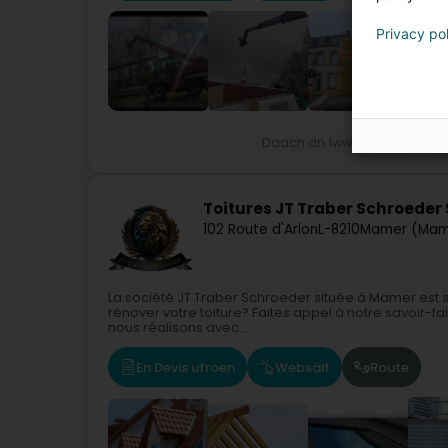
Privacy po
Daach an Iwwerdaach
Da
Toitures JT Traber Schroeder
102 Route d'Arlon
L-8210
Mamer (Mam
La société JT Traber Schroeder située à Mamer est s
rénover votre toiture? Faites appel à notre savoir-fa
nous réalisons avec...
En Devis ufroen
Websäit
Route