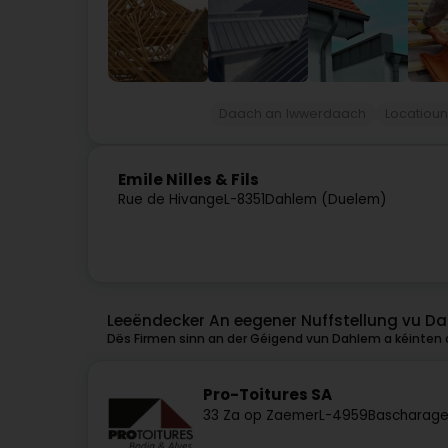
Daach an Iwwerdaach
Locatiou
Emile Nilles & Fils
Rue de Hivange
L-8351
Dahlem (Duelem)
Leeëndecker An eegener Nuffstellung vu D
Dës Firmen sinn an der Géigend vun Dahlem a kéinten o
Pro-Toitures SA
33 Za op Zaemer
L-4959
Bascharage