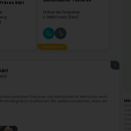
Sanichaufer Toitures
rères Sàrl
ee
13 Rue de l'Industrie
erg
L-3895
Foetz (Feiz)
)
Gesponsert
1
Sàrl
em)
 kundenzentréiert Servicer vun Mënschen fir Mënsche sech
Méi
t erfollegräich viruféieren. Mir wëllen weiderhin, dass de
Kin
Zän
Imm
Fir
Ban
Gen