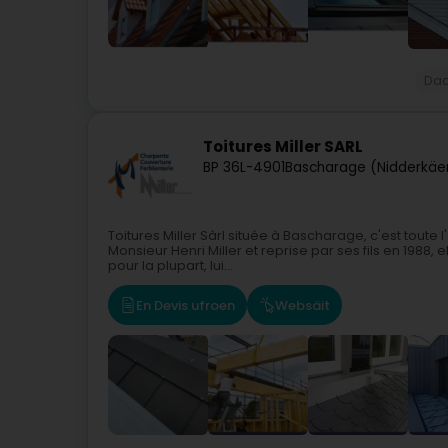
Daa
Toitures Miller SARL
BP 36
L-4901
Bascharage (Nidderkäe
Toitures Miller Sàrl située à Bascharage, c'est toute 
Monsieur Henri Miller et reprise par ses fils en 1988
pour la plupart, lui...
En Devis ufroen
Websäit