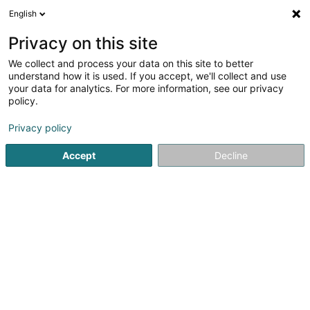
English
LU
Privacy on this site
We collect and process your data on this site to better
Centre d'Expertise pour l'Aide au
understand how it is used. If you accept, we'll collect and use
Développement des Entreprises SA
your data for analytics. For more information, see our privacy
policy.
Audit an Berodung
Privacy policy
26 Rue Jean Schoetter
L-2523
Luxembourg (Lëtzebuerg)
Accept
Decline
Itinéraire
Startsäit
Audit an Berodung
Centre d'Expertise pour l'Aid