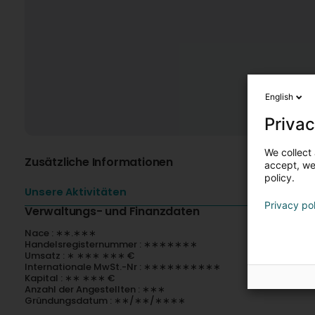
English
Privac
We collect 
Zusätzliche Informationen
accept, we'
policy.
Unsere Aktivitäten
Privacy po
Verwaltungs- und Finanzdaten
Nace : ∗∗.∗∗∗
Handelsregisternummer : ∗∗∗∗∗∗∗
Umsatz : ∗ ∗∗∗ ∗∗∗ €
Internationale MwSt.-Nr : ∗∗∗∗∗∗∗∗∗∗
Kapital : ∗∗ ∗∗∗ €
Anzahl der Angestellten : ∗∗∗
Gründungsdatum : ∗∗/∗∗/∗∗∗∗