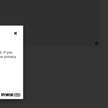
. If you
our privacy