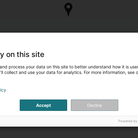
y on this site
and process your data on this site to better understand how it is used
ll collect and use your data for analytics. For more information, see 
licy
Accept
Decline
Powered by