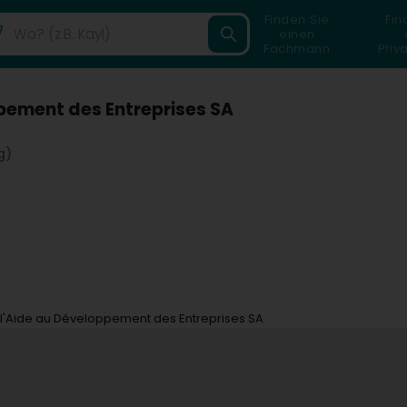
Finden Sie
Fin
einen
Fachmann
Priv
ppement des Entreprises SA
g)
 l'Aide au Développement des Entreprises SA