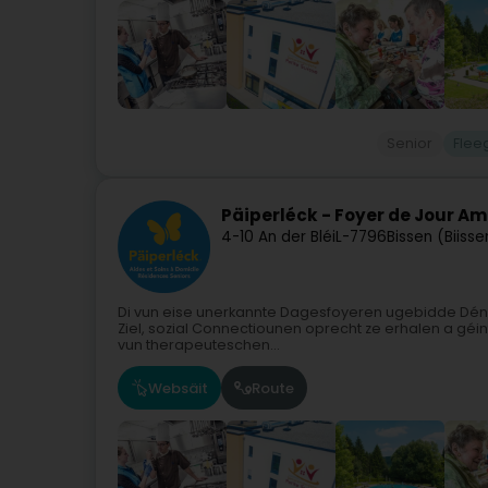
Senior
Fle
Päiperléck - Foyer de Jour Am
4-10 An der Bléi
L-7796
Bissen (Biisse
Di vun eise unerkannte Dagesfoyeren ugebidde Déng
Ziel, sozial Connectiounen oprecht ze erhalen a géin
vun therapeuteschen...
Websäit
Route