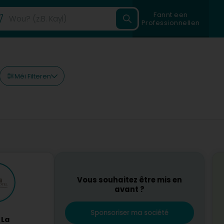
Fannt een
Professionnellen
Méi Filteren
Vous souhaitez être mis en
avant ?
Sponsoriser ma société
 La