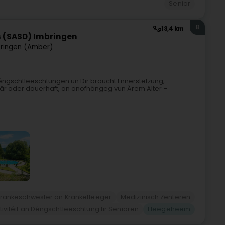
Senior
8
13,4 km
s (SASD) Imbringen
ringen (Amber)
Déngschtleeschtungen un.Dir braucht Ënnerstëtzung,
orär oder dauerhaft, an onofhängeg vun Ärem Alter –
 Krankeschwëster an Krankefleeger
Medizinisch Zenteren
tivitéit an Déngschtleeschtung fir Senioren
Fleegeheem