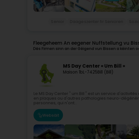
Senior
Daageszenter fir Senioren
Sozi
Fleegeheem An eegener Nuffstellung vu Bis
Dës Firmen sinn an der Géigend vun Bissen a kéinten oc
MS Day Center « Um Bill »
Maison 1b
L-7425
Bill (Bill)
Le MS Day Center " um Bill " est un service d'activit
en plaques ou d'autres pathologies neuro-dégénérati
personnes, qui n'ont...
Websäit