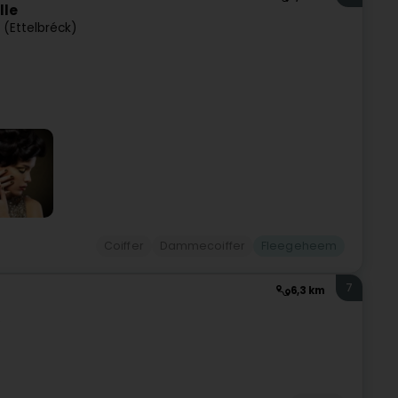
lle
 (Ettelbréck)
Coiffer
Dammecoiffer
Fleegeheem
7
6,3 km
)