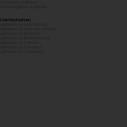
räinereien zu Bissen
obilienagence zu Bissen
i Uertschaften
egeheem zu Luxembourg
egeheem zu Esch-sur-Alzette
egeheem zu Beaufort
egeheem zu Bettembourg
eegeheem zu Canach
egeheem zu Consdorf
eegeheem zu Crauthem