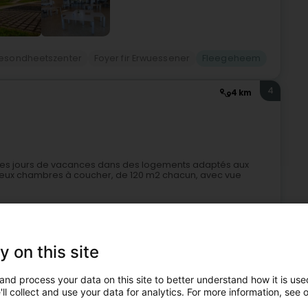
esondheetszenter
Foyer fir Erwuessener
Fleegeheem
4
4 km
ues jours de vacances dans des logements adaptés aux
deux chambres à coucher, de 120 m2 chacun, avec vue
y on this site
and process your data on this site to better understand how it is used
ll collect and use your data for analytics. For more information, see 