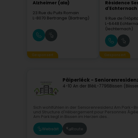
Alzheimer (ala)
Résidence Se
d'Echternach
23 Rue du Puits Romain
L-8070
Bertrange (Bartreng)
9 Rue de l'Hôpita
L-6448
Echtern
(Iechternach)
Gesponsert
Gesponsert
Päiperléck - Seniorenresiden
4-10 An der Bléi
L-7796
Bissen (Biisse
Sich wohlfühlen in der Seniorenresidenz Am Park • 
und Structure d'Hébergement pour Personnes Âgées
Am Park liegt in Bissen im Herzen des...
Websäit
Route