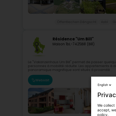
Öffentlechen Déngscht
Asbl
G
Résidence "Um Bill"
Maison 1b
L-7425
Bill (Bill)
Le "Vakanzenhaus Um Bill" permet de passer quelq
personnes à mobilité réduite. Les appartements à 
panoramique magnifique sont situés à proximité...
Websäit
English
Privac
We collect 
accept, we'
policy.