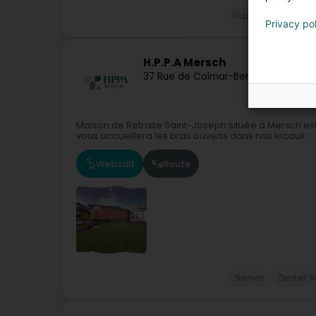
Gaaschthaus
G
Privacy po
H.P.P.A Mersch
37 Rue de Colmar-Berg
L-7525
Mersc
Maison de Retraite Saint-Joseph située à Mersch es
vous accueillera les bras ouverts dans nos locaux
Websäit
Route
Senior
Zenter f