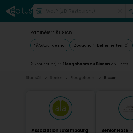
Raffinéiert Är Sich
Autour de moi
Zougang fir Behënnerten
(2)
2
Fleegeheem zu Bissen
Resultat(er) fir
en 38ms
Startsäit
Senior
Fleegeheem
Bissen
Association Luxembourg
Senior Hôtel -