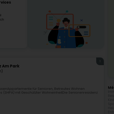
rvices
l
ach
1
z Am Park
n)
Méi
BissenAppartemente für Senioren, Betreutes Wohnen
Imm
 (SHPA) mit Geschützter WohneinheitDie Seniorenresidenz
Res
Kin
Spo
Hei
Ent