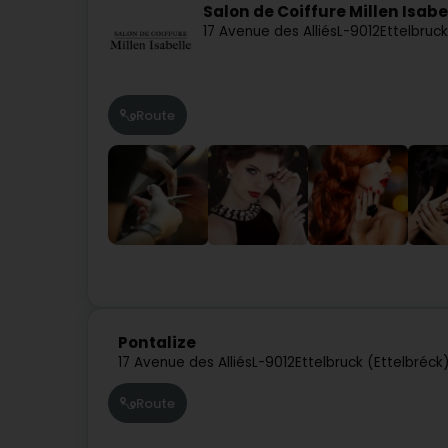
Salon de Coiffure Millen Isabe
17 Avenue des Alliés
L-9012
Ettelbruck
Route
Pontalize
17 Avenue des Alliés
L-9012
Ettelbruck (Ettelbréck
Route