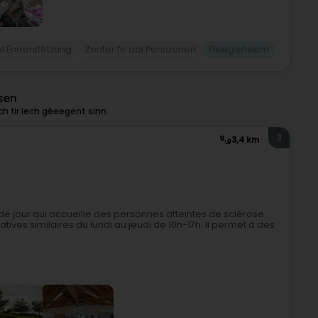
al Ënnerstëtzung
Zenter fir aal Persounen
Fleegeheem
sen
h fir Iech gëeegent sinn.
3
3,4 km
és de jour qui accueille des personnes atteintes de sclérose
ves similaires du lundi au jeudi de 10h-17h. Il permet à des