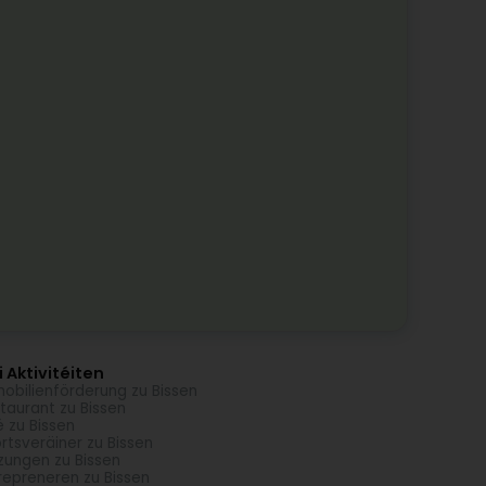
 Aktivitéiten
obilienförderung zu Bissen
taurant zu Bissen
é zu Bissen
rtsveräiner zu Bissen
zungen zu Bissen
repreneren zu Bissen