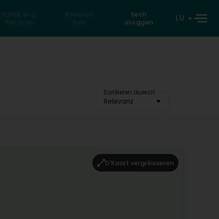
Fannt eng
Reverse
Sech
LU
Persoun
Sich
aloggen
Zortéieren duerch
Relevanz
D'Kaart vergréisseren