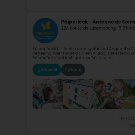
Päiperléck - Antenne de Soin
22A Route de Luxembourg
L-6195
Imb
Päiperléeck bitt Iech e breet gefächert Angebot a 
Betreiung oder Hëllef an Ärem Alldag, sief et temp
Päiperléck steet Iech gäre zur Säit!U wien...
Websäit
Route
Privat
Ak