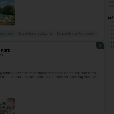
Sch
Imm
Mé
Fle
Fle
Fle
egeheem
Sozial Ënnerstëtzung
Zenter fir aal Persounen
Fle
Fl
Fle
2
Fl
 Park
n)
schter riichte sech haaptsächlech un eeler Leit, mat dem
t d’Isolatioun unzekämpfen. Mir offréieren Iech eng Panoplie