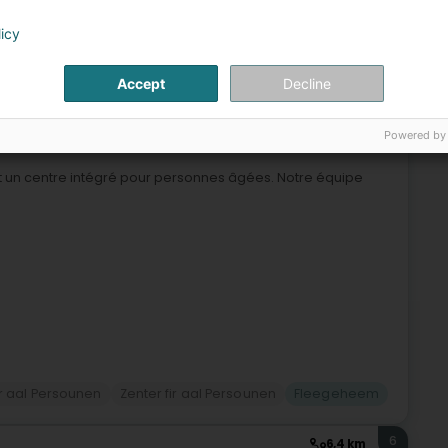
esondheetszenter
Herberg an Pensioun
Fleegeheem
licy
5
4,8 km
Accept
Decline
h (Miersch)
Powered by
t un centre intégré pour personnes âgées. Notre équipe
ir aal Persounen
Zenter fir aal Persounen
Fleegeheem
6
6,4 km