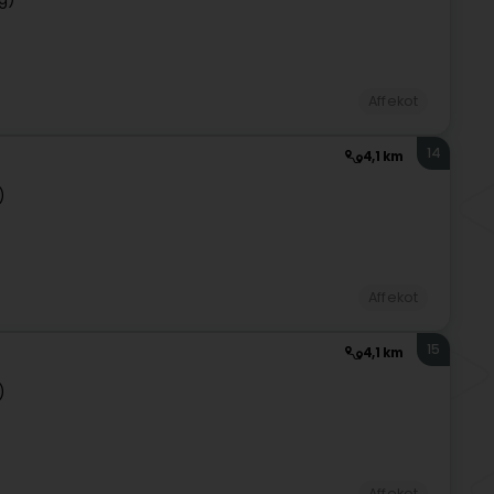
Affekot
14
4,1 km
)
Affekot
15
4,1 km
)
Affekot