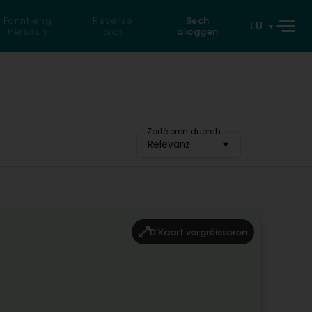
Fannt eng
Reverse
Sech
LU
Persoun
Sich
aloggen
Zortéieren duerch
Relevanz
D'Kaart vergréisseren