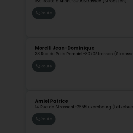
169 Route d'Arlon
L-8009
Strassen (Stroossen)
Route
Morelli Jean-Dominique
33 Rue du Puits Romain
L-8070
Strassen (Strooss
Route
Amiel Patrice
14 Rue de Strassen
L-2555
Luxembourg (Lëtzebue
Route