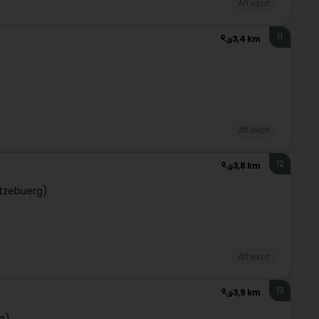
Affekot
11
3,4 km
Affekot
12
3,8 km
tzebuerg)
Affekot
13
3,9 km
g)