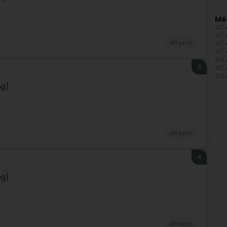
Mé
Aff
Aff
Affekot
Aff
Aff
Aff
3
Aff
Aff
ng)
Affekot
4
ng)
Affekot