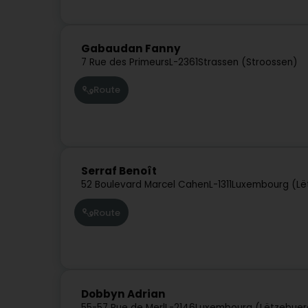
Gabaudan Fanny
7 Rue des Primeurs
L-2361
Strassen (Stroossen)
Route
Serraf Benoît
52 Boulevard Marcel Cahen
L-1311
Luxembourg (Lë
Route
Dobbyn Adrian
55-57 Rue de Merl
L-2146
Luxembourg (Lëtzebuer