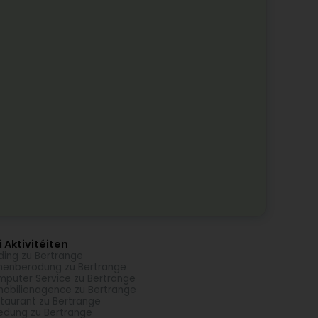
 Aktivitéiten
ding zu Bertrange
menberodung zu Bertrange
puter Service zu Bertrange
obilienagence zu Bertrange
taurant zu Bertrange
edung zu Bertrange