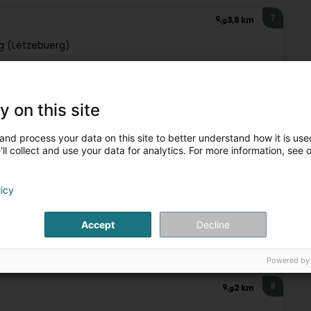
7
3,8 km
g (Lëtzebuerg)
Luxembourg qui regroupe exclusivement des avocats
 ne traitent que de ces matières.Nos collaborateurs sont
y on this site
and process your data on this site to better understand how it is used
ll collect and use your data for analytics. For more information, see 
licy
Accept
Decline
ot
Avocat à la Cour (L1)
Immobilienrecht
Affekot (L4)
Powered by
8
2 km