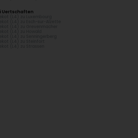
i Uertschaften
ekot (L4) zu Luxembourg
ekot (L4) zu Esch-sur-Alzette
ekot (L4) zu Grevenmacher
ekot (L4) zu Howald
ekot (L4) zu Senningerberg
ekot (L4) zu Steinfort
ekot (L4) zu Strassen