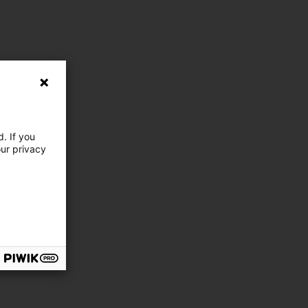
. If you
our privacy