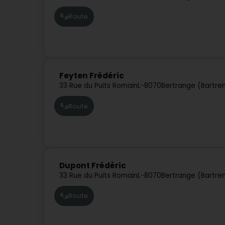
Route
Feyten Frédéric
33 Rue du Puits Romain
L-8070
Bertrange (Bartre
Route
Dupont Frédéric
33 Rue du Puits Romain
L-8070
Bertrange (Bartre
Route