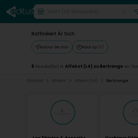
Raffinéiert Är Sich
Autour de moi
Haut op
(0)
6
Affekot (L4) zu Bertrange
Resultat(er) fir
en 78
Startsäit
Affekot
Affekot (L4)
Bertrange