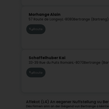
Morhange Alain
57 Route de Longwy
L-8080
Bertrange (Bartreng)
Route
Schaffelhuber Kai
33-39 Rue du Puits Romain
L-8070
Bertrange (Bar
Route
Affekot (L4) An eegener Nuffstellung vu Be
Dës Firmen sinn an der Géigend vun Bertrange a kéinten