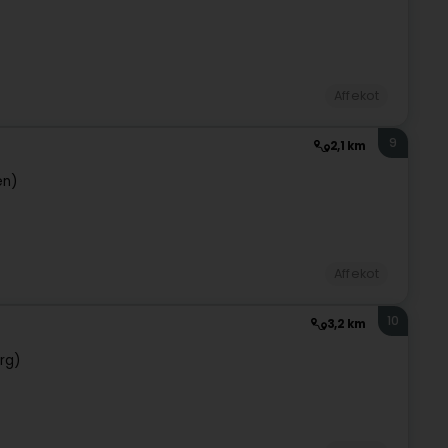
Affekot
9
2,1 km
en)
Affekot
10
3,2 km
rg)