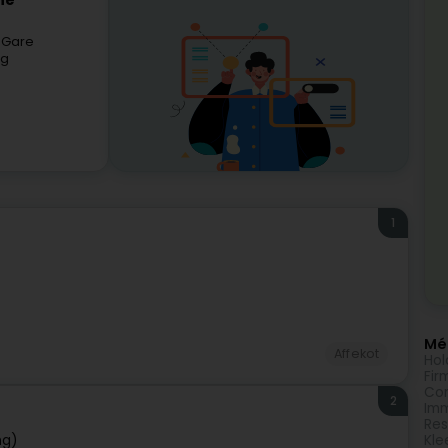
ne
 Gare
rg
1
Méi
Affekot
Hol
Fir
Com
2
Imm
Res
ng)
Kle