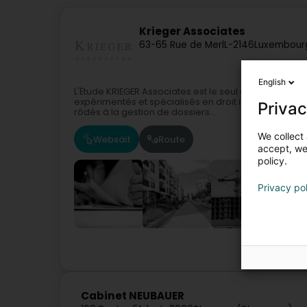
Krieger Associates
63-65 Rue de Merl
L-2146
Luxembour
English
L'Étude KRIEGER Associates est le seul cabinet au 
expérimentés et spécialisés en droit immobilier, qui
Privac
rôdés à la gestion de dossiers...
We collect 
Websäit
Route
accept, we'
policy.
Privacy po
Affek
Cabinet NEUBAUER