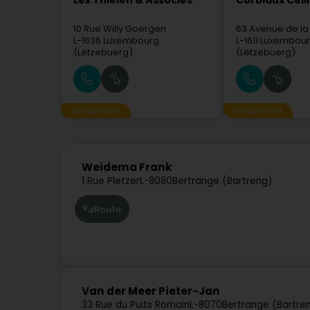
Lex Thielen & Associés
Corbiaux Céli
10 Rue Willy Goergen
63 Avenue de la
L-1636
Luxembourg
L-1611
Luxembou
(Lëtzebuerg)
(Lëtzebuerg)
Gesponsert
Gesponsert
Weidema Frank
1 Rue Pletzer
L-8080
Bertrange (Bartreng)
Route
Van der Meer Pieter-Jan
33 Rue du Puits Romain
L-8070
Bertrange (Bartre