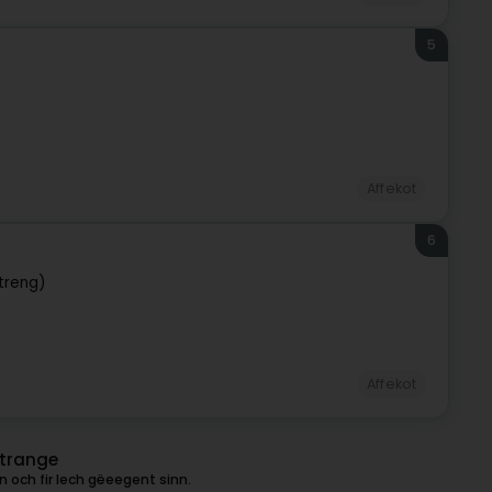
5
Affekot
6
treng)
Affekot
rtrange
 och fir Iech gëeegent sinn.