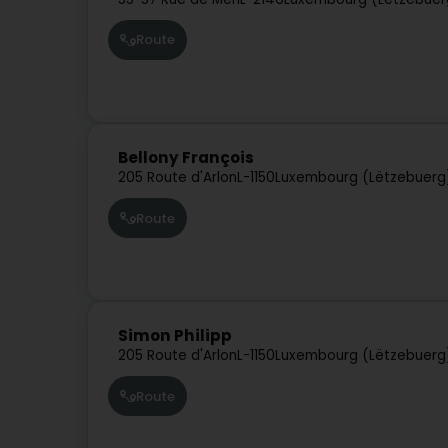
Route
Bellony François
205 Route d'Arlon
L-1150
Luxembourg (Lëtzebuerg
Route
Simon Philipp
205 Route d'Arlon
L-1150
Luxembourg (Lëtzebuerg
Route