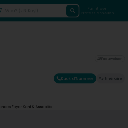
Fannt een
Professionnellen
Fax uweisen
Kuck d'Nummer
Itinéraire
ances Foyer Kohl & Associés