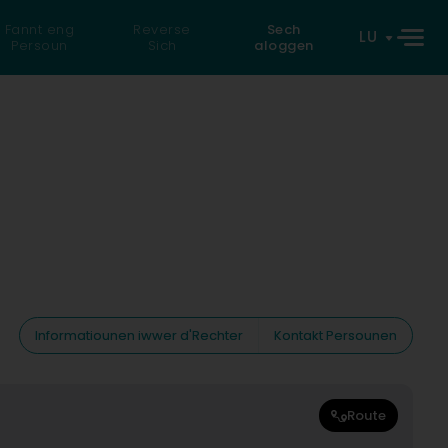
Fannt eng
Reverse
Sech
LU
Persoun
Sich
aloggen
Informatiounen iwwer d'Rechter
Kontakt Persounen
Route