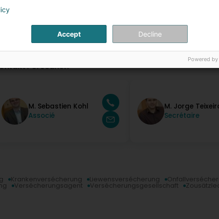
licy
Accept
Decline
Powered by
ontakt Persounen
M. Sebastien Kohl
M. Jorge Teixeir
Associé
Secrétaire
g
Krankenversécherung
Liewensversécherung
Onfallverséche
ng
Versécherungsagent
Versécherungsgesellschaft
Zousätzle