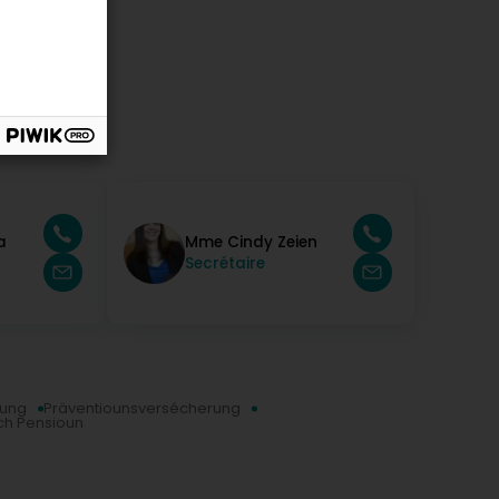
a
Mme Cindy Zeien
Secrétaire
rung
Präventiounsversécherung
ch Pensioun