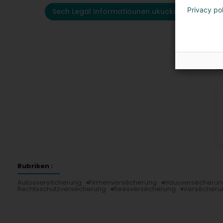
Privacy po
Sech Legal Informatiounen ukucken
K
Rubriken :
Autosversécherung
Firmenversécherung
Hausversécherun
Rechtsschutzversécherung
Reesversécherung
Versécheru