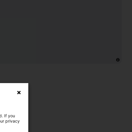
. If you
our privacy