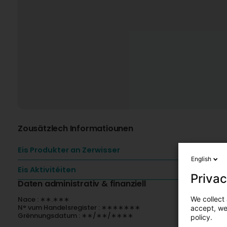
Zousätzlech Informatiounen
Eis Produkter an Zerwisser
English
Eis Aktivitéiten
Privac
Daten administrativ & finanziell
We collect 
Nace : ∗∗.∗∗∗
N° vum Handelsregister : ∗∗∗∗∗∗∗
accept, we'
Grënnungsdatum : ∗∗/∗∗/∗∗∗∗
policy.