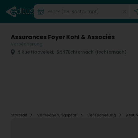
Assurances Foyer Kohl & Associés
Versécherung
4 Rue Hoovelek
L-6447
Echternach (Iechternach)
Startsäit
Versécherungsprofi
Versécherung
Assur