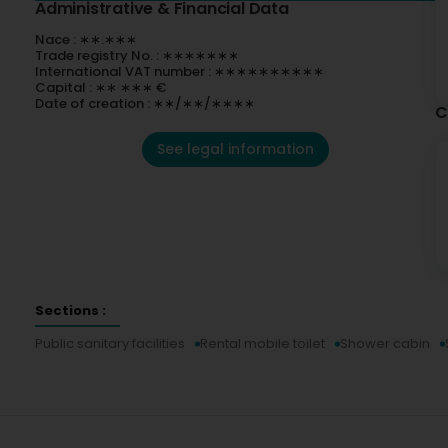
Administrative & Financial Data
Nace : ∗∗.∗∗∗
Trade registry No. : ∗∗∗∗∗∗∗
International VAT number : ∗∗∗∗∗∗∗∗∗∗
Capital : ∗∗ ∗∗∗ €
Date of creation : ∗∗/∗∗/∗∗∗∗
C
See legal information
Sections :
Public sanitary facilities
Rental mobile toilet
Shower cabin