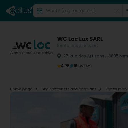
WC Loc Lux SARL
Rental mobile toilet
27 Rue des Artisans
L-8805
Ram
4.75
16
reviews
Home page
Site containers and caravans
Rental mobil