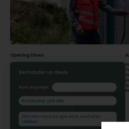
Opening times
A
W
T
Demander un devis
S
e
qu
Nom du projet :
R