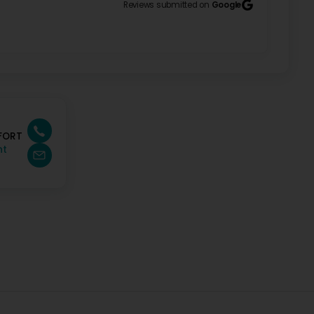
Reviews submitted on
Google
 Nous travaillons dur pour offrir un excellent service
r dans cette voie. Bonne journée :) L'équipe WC Loc
FORT
nt
s pleinement satisfaits de leurs services et de leur
l and attentive team. We are fully satisfied with
otre retour positif. Il est important pour nous que
prestations répondent pleinement à vos attentes.