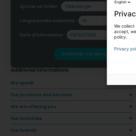
English
Ajouter un fichier :
Télécharger
Privac
Langue parlée souhaitée :
FR
We collect 
accept, we'
Date d'intervention :
policy.
Privacy po
Confirmer ma demande
Additional informations
We speak
Our products and services
We are offering you
Our activities
Our brands