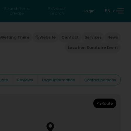
Search for a
Reverse
EN
Login
private
search
Getting There
Website
Contact
Services
News
Location Sanitaire Event
uote
Reviews
Legal information
Contact persons
Route