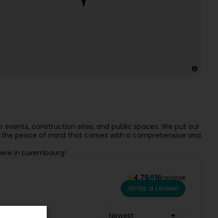
 events, construction sites, and public spaces. We put our
fer the peace of mind that comes with a comprehensive and
here in Luxembourg!
4.75
16
reviews
Write a review
Newest