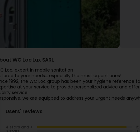
bout WC Loc Lux SARL
C Loc, expert in mobile sanitation
ailored to your needs... especially the most urgent ones!
ince 1992, the WC Loc group has been your hygiene reference for
xpertise at your service to provide personalized advice and of
ality service.
esponsive, we are equipped to address your urgent needs anyw
Users' reviews
4 stars and +
3 stars
2 stars and -