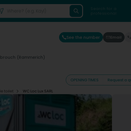
Search for a
professional
See the number
Email
brouch (Rammerich)
OPENING TIMES
Request a q
e toilet
WC Loc Lux SARL