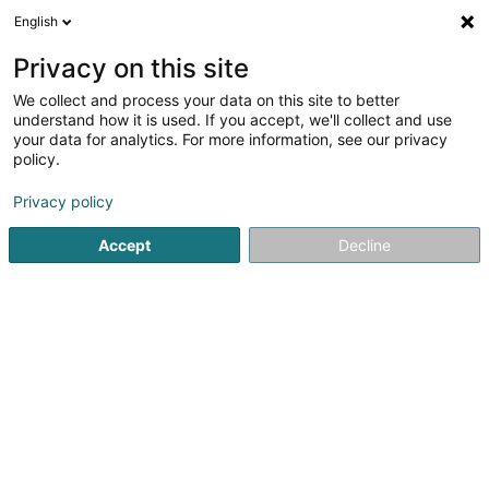
English
EN
Privacy on this site
We collect and process your data on this site to better
Refine your search
understand how it is used. If you accept, we'll collect and use
your data for analytics. For more information, see our privacy
Autour de moi
Luxembourg
Top rated
Ca
(119)
(3)
policy.
203
Wealth management
result(s) for
en 53ms
Privacy policy
Home page
Private banking
Wealth management
Accept
Decline
21
ACK Immobilier Luxembourg
SARL
3 Rue Jean-Pierre Huberty
L-1742
Luxembourg (Lëtzebuerg)
L’agence ACK IMMOBILIER LUXEMBOURG Sàrl a été fondée
en mars 2022 par Mesdames Angélique CHERY et
Christiane KIEFFER. Justifiant d'une solide expérience de
plus de 20 ans dans l'immobilier et de par leurs
connaissances, leurs compétences et leurs...