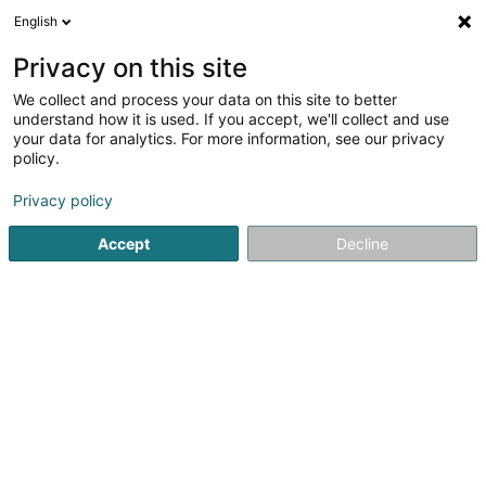
English
EN
Privacy on this site
We collect and process your data on this site to better
Refine your search
understand how it is used. If you accept, we'll collect and use
your data for analytics. For more information, see our privacy
Autour de moi
Luxembourg
Top rated
Da
(8)
(20)
policy.
34
International food
result(s) for
en 53ms
Privacy policy
Home page
Hotel, Restaurant, Tavern
Hostel, Restaurant
Accept
Decline
21
Oscar's Bar
9 Bisserweg
L-1238
Luxembourg (Lëtzebuerg)
Oscar's Bar qui est situé dans le quartier du Grund vous
propose un menu du jour, des Burgers, des soirées
afterwork. Nous pouvons accueillir des groupes qui
veulent passer une excelente soirée dans...