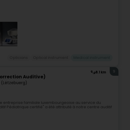
Opticians
Optical instrument
Medical instrument
9
8.1 km
rrection Auditive)
 (Lëtzebuerg)
e entreprise familiale luxembourgeoise au service du
if Pédiatrique certifié" a été attributé à notre centre auditif