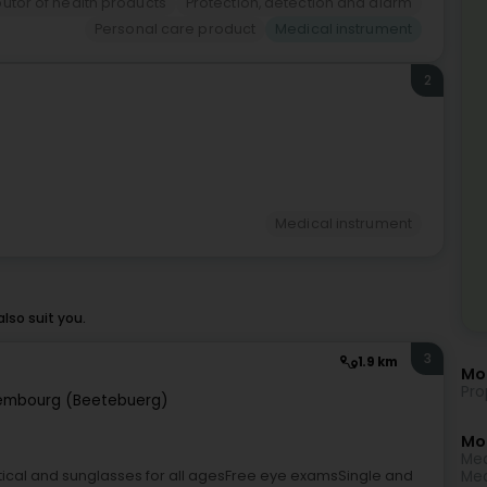
ibutor of health products
Protection, detection and alarm
Personal care product
Medical instrument
2
Medical instrument
lso suit you.
3
1.9 km
Mor
Pro
embourg (Beetebuerg)
Mo
Med
tical and sunglasses for all agesFree eye examsSingle and
Med