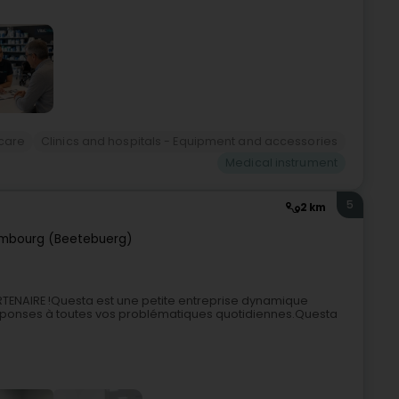
 care
Clinics and hospitals - Equipment and accessories
Medical instrument
5
2 km
mbourg (Beetebuerg)
ENAIRE !Questa est une petite entreprise dynamique
réponses à toutes vos problématiques quotidiennes.Questa