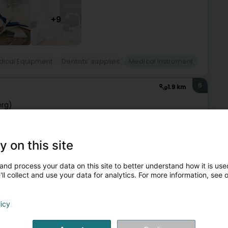
+9
ical Equipment
Dentists' supplies
Medical instrument
6
1.9 km
erg)
y on this site
Medical instrument
and process your data on this site to better understand how it is used
ll collect and use your data for analytics. For more information, see 
7
6.6 km
licy