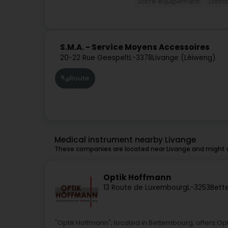
Store equipement
Distr
S.M.A. - Service Moyens Accessoires
20-22 Rue Geespelt
L-3378
Livange (Léiweng)
Route
Medical instrument nearby Livange
These companies are located near Livange and might a
Optik Hoffmann
13 Route de Luxembourg
L-3253
Bett
"Optik Hoffmann", located in Bettembourg, offers:Op