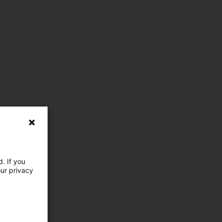
. If you
our privacy