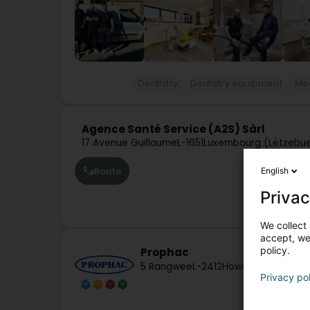
Dentistry
Dentistry equipment
Med
Agence Santé Service (A2S) Sàrl
17 Avenue Guillaume
L-1651
Luxembourg (Lëtzebu
Route
English
Privac
We collect 
accept, we'
policy.
Prophac
5 Rangwee
L-2412
Howald (Houwald)
Privacy po