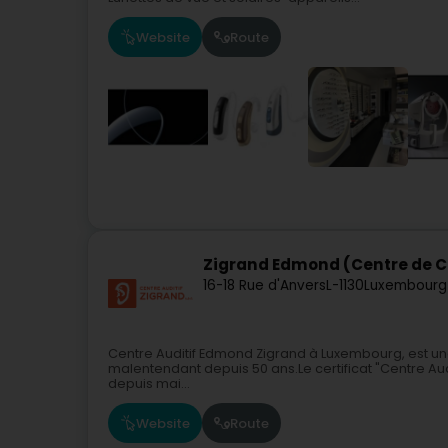
Website
Route
Zigrand Edmond (Centre de Co
16-18 Rue d'Anvers
L-1130
Luxembourg
Centre Auditif Edmond Zigrand à Luxembourg, est un
malentendant depuis 50 ans.Le certificat "Centre Audit
depuis mai...
Website
Route