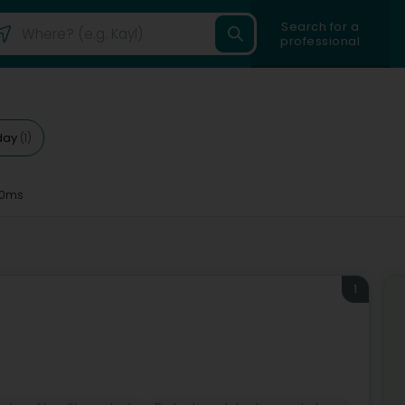
Search for a
professional
day
(1)
0ms
1