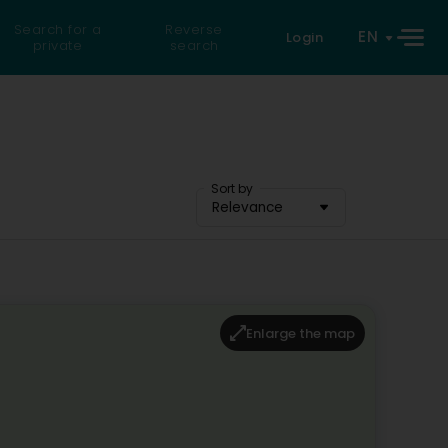
Search for a
Reverse
EN
Login
private
search
Sort by
Relevance
Enlarge the map