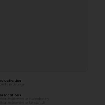
e activities
perty in Livange
re locations
ical instrument in Luxembourg
ical instrument in Ettelbruck