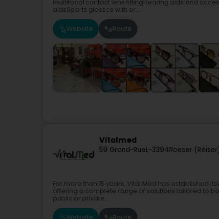
multifocal contact lens fittingHearing aids and acce
aidsSports glasses with or...
Website
Route
Vitalmed
59 Grand-Rue
L-3394
Roeser (Réiser
For more than 15 years, Vital.Med has established it
offering a complete range of solutions tailored to b
public or private...
Website
Route