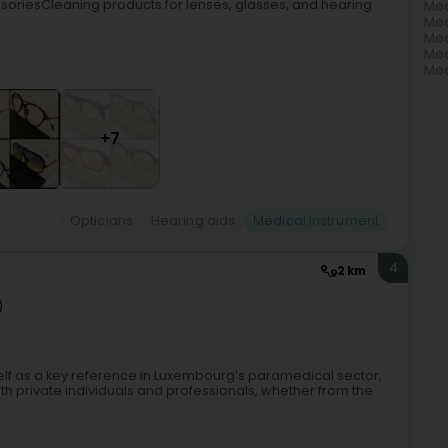
ssoriesCleaning products for lenses, glasses, and hearing
Med
Med
Med
Med
Med
+7
Opticians
Hearing aids
Medical instrument
4
2 km
)
self as a key reference in Luxembourg’s paramedical sector,
oth private individuals and professionals, whether from the