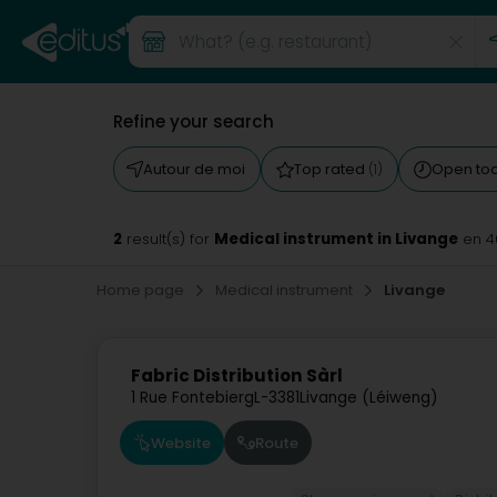
Refine your search
Autour de moi
Top rated
Open to
(1)
2
Medical instrument in Livange
result(s) for
en 4
Home page
Medical instrument
Livange
Fabric Distribution Sàrl
1 Rue Fontebierg
L-3381
Livange (Léiweng)
Website
Route