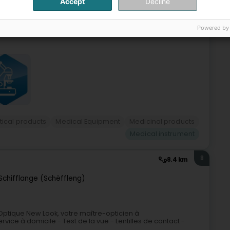
Accept
Decline
, pour répondre à la demande de médecins pour importer
agne et de Suisse. Les premières représentations étaient
Powered by
ical products
Medical Equipment
Medicinal products
Medical instrument
8
8.4 km
Schifflange (Schëffleng)
0Optique New Look, votre maître-opticien à
rvice à domicile - Test de la vue - Lentilles de contact -