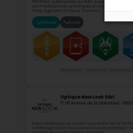
PROPHAC a été fondée en 1946, à Luxembourg-Ville
des médicaments spécifiques en provenance d’Allem
Cilag, Agpharm et Sapos. D’autres...
Website
Route
Pharmacy
Pharmacy - Pharmaceut
Optique New Look Sàrl
17-19 Avenue de la Libération
L-3850
Disponibilité pour un rendez-vous entre 12h et 13h3
Schifflange.Venez nous voir et vous verrez mieux - Se
Lunettes de vue et solaires-appareils...