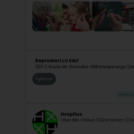
Reprodent LU Sàrl
300 C Route de Thionville
L-5884
Hesperange (He
Route
Medical
Hospilux
1 Rue des Chaux
L-5324
Contern (Co