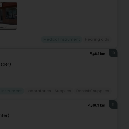
Medical instrument
Hearing aids
10
6.1 km
sper)
 instrument
Laboratories - Supplies
Dentists' supplies
11
10.3 km
nter)