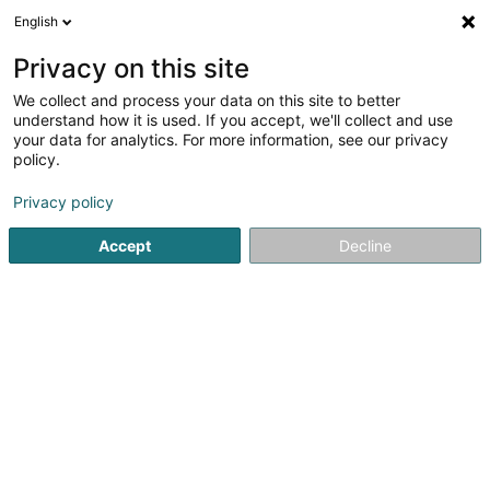
English
EN
Privacy on this site
We collect and process your data on this site to better
Refine your search
understand how it is used. If you accept, we'll collect and use
your data for analytics. For more information, see our privacy
Autour de moi
Open today
(0)
policy.
40
result(s) for
Privacy policy
Non-profitmaking organization in Junglinster
en 47ms
Accept
Decline
Home page
Public utility
Non-profitmaking organization
1
Lënster Païperlék asbl – Crèche
Päiperlék
24 Rue du Village
L-6140
Junglinster (Jonglënster)
L'environnement d'apprentissage dans nos locaux est
aménagé de façon à stimuler la découverte et
l'exploration autonome des enfants.Nous soutenons
l'autonomie des enfants afin de leur permettre d'affronter