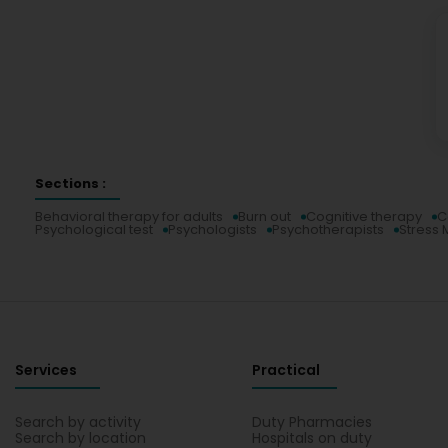
Sections :
Behavioral therapy for adults
Burn out
Cognitive therapy
C
Psychological test
Psychologists
Psychotherapists
Stress
Services
Practical
Search by activity
Duty Pharmacies
Search by location
Hospitals on duty