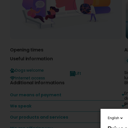
Opening times
A
Useful information
Dogs welcome
S
Lift
l
Internet access
Additional informations
8
E
Our means of payment
d
p
We speak
-
Our products and services
English
-
-