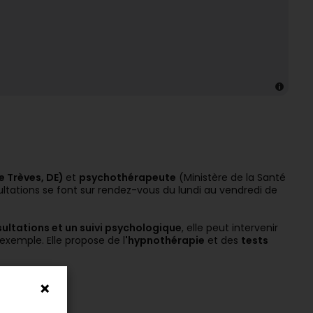
e Trèves, DE)
et
psychothérapeute
(Ministère de la Santé
ultations se font sur rendez-vous du lundi au vendredi de
ultations et un suivi psychologique
, elle peut intervenir
exemple. Elle propose de l
'hypnothérapie
et des
tests