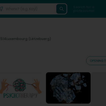
Search for a
professional
2514
Luxembourg (Lëtzebuerg)
OPENING T