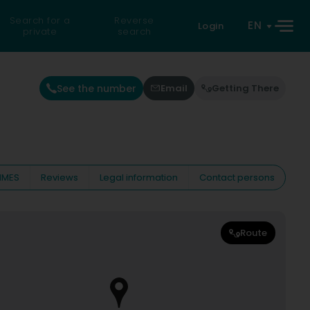
Search for a
Reverse
EN
Login
private
search
See the number
Email
Getting There
IMES
Reviews
Legal information
Contact persons
Route