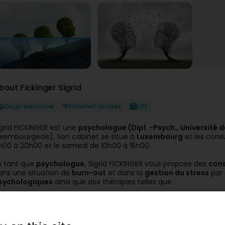
bout Fickinger Sigrid
Dogs welcome
Internet access
Lift
igrid FICKINGER est une
psychologue (Dipl. -Psych., Université d
uxembourgeois). Son cabinet se situe à
Luxembourg
et les cons
h00 à 20h00 et le samedi de 10h00 à 15h00.
n tant que
psychologue,
Sigrid FICKINGER vous propose des
cons
ans une situation de
burn-out
et dans la
gestion du stress
par 
sychologiques
ainsi que des thérapies telles que :
Thérapie cognitive
Thérapie comportementale pour adulte
Thérapie de couple