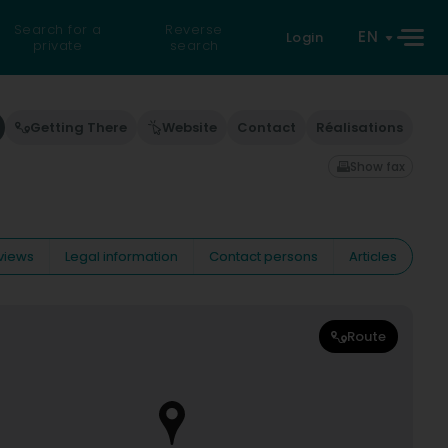
Search for a
Reverse
EN
Login
private
search
Getting There
Website
Contact
Réalisations
Show fax
views
Legal information
Contact persons
Articles
Route