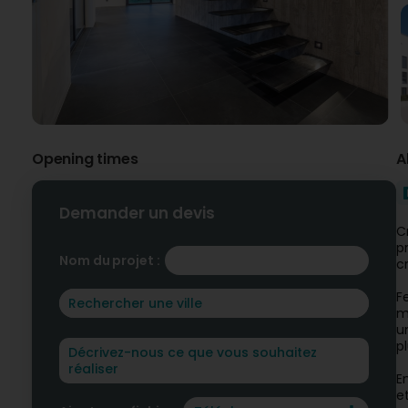
Opening times
A
Demander un devis
C
p
Nom du projet :
c
F
m
u
p
E
e