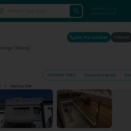
Search for a
professional
See the number
Email
llange (Elleng)
OPENING TIMES
Request a quote
Re
gs
Ferinox Sàrl