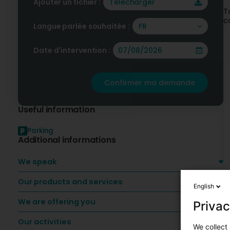
Ajouter un fichier :
Télécharger
T
c
Langue parlée souhaitée :
FR
Date d'intervention :
Confirmer ma demande
Useful information
Parking
Additional informations
We speak
Our products and services
English
We are offering you
Privac
Our activities
We collect 