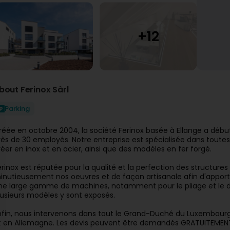
bout Ferinox Sàrl
Parking
réée en octobre 2004, la société Ferinox basée à Ellange a débuté
rès de 30 employés. Notre entreprise est spécialisée dans toute
réer en inox et en acier, ainsi que des modèles en fer forgé.
erinox est réputée pour la qualité et la perfection des structures 
inutieusement nos oeuvres et de façon artisanale afin d'apporter 
ne large gamme de machines, notamment pour le pliage et le déc
lusieurs modèles y sont exposés.
nfin, nous intervenons dans tout le Grand-Duché du Luxembourg 
t en Allemagne. Les devis peuvent être demandés GRATUITEMENT