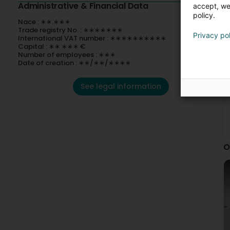
Administrative & Financial Data
accept, we'
policy.
Nace : ∗∗.∗∗∗
Trade registry No. : ∗∗∗∗∗∗∗
Privacy po
International VAT number : ∗∗∗∗∗∗∗∗∗∗
Capital : ∗∗ ∗∗∗ €
Number of employees : ∗∗∗
Date of creation : ∗∗/∗∗/∗∗∗∗
See legal information
O