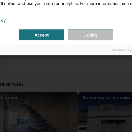
déplacée pour constater le problème mais rejette toute 
ll collect and use your data for analytics. For more information, see 
détaillée ni de solution. Nous regrettons ce manque de sui
(Translated by Google) If it were possible, this company 
experience with this company. We had a glass railing instal
licy
underside of the balcony were in perfect condition. After
the facade appeared precisely under the aluminum profile o
we carried out a test with colored water on the balcony t
Accept
Decline
was observed under the balcony, which seems to rule out a
company came to assess the problem but denies all respons
1
2
...
analysis or a solution. We regret this lack of follow-up re
installation.
Powered by
Eyda Moot
1 Year(s) ago
Specifications detailed in the order are not respected, 
ur articles
Cedric Guillaume
1 Year(s) ago
Escalier
Garde-corps en acier
Travail magnifique et très bien reçu (Translated by Googl
marco fraga
2 Year(s) ago