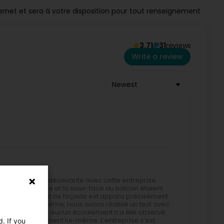
ternet et sera à votre disposition pour tout renseignement
3.71
31
reviews
Write a review
Newest
e. Expérience très décevante avec cette entreprise.
allation, la façade et la sous-face du balcon étaient
et de décollement de façade est apparu précisément
l’origine du problème, nous avons réalisé un test avec
té du revêtement. Aucun écoulement n’a été observé
nant du revêtement lui-même. L’entreprise s’est
. If you