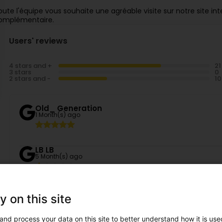
oute l'équipe vous souhaite une agréable visite sur notre site in
omplémentaire.
Users' reviews
4 stars and +
3 stars
2 stars and -
Old_ Generation
1 Month(s) ago
LB LB
5 Month(s) ago
Si cela était possible, cette entreprise mériterait 0 étoil
Nous avons fait installer un garde-corps vitré. Avant l’inst
en parfait état . Après la pose, un problème d’humidité 
y on this site
sous le profil aluminium du garde-corps. Afin de vérifier 
de l’eau colorée sur le balcon pour contrôler l’étanchéi
sous le balcon, ce qui semble exclure un problème prove
and process your data on this site to better understand how it is used