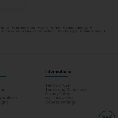
t door
Garden door
Gate
Gate
Glass canopy
Staircase
Steel construction - Workshops
Steel railing
Informations
s
Terms of use
 us
Terms and Conditions
Privacy Policy
yBusiness
My GDPR Rights
sight
Cookies settings