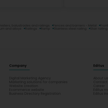
nisters, balustrades and railings
Fences and barriers - Metal
Fron
ium and alloys
Railings
Ramp
Stainless steel railing
Stair railing
Company
Editus
Digital Marketing Agency
About u
Marketing solutions for companies
Contact
Website creation
Career
Ecommerce website
Editus m
Business Directory Registration
Editus In