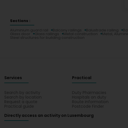
Sections :
Aluminium guard rail
Balcony railings
Balustrade railing
Ba
Glass door
Glass railings
Metal construction
Metal, Alumin
Steel structures for building construction
Services
Practical
Search by activity
Duty Pharmacies
Search by location
Hospitals on duty
Request a quote
Route information
Practical guide
Postcode Finder
Directly access an activity on Luxembourg