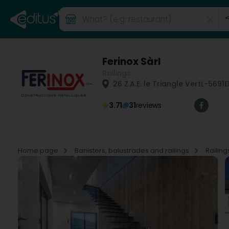
Ferinox Sàrl
Railings
26 Z.A.E. le Triangle Vert
L-5691
E
3.71
31
reviews
Home page
Banisters, balustrades and railings
Railin