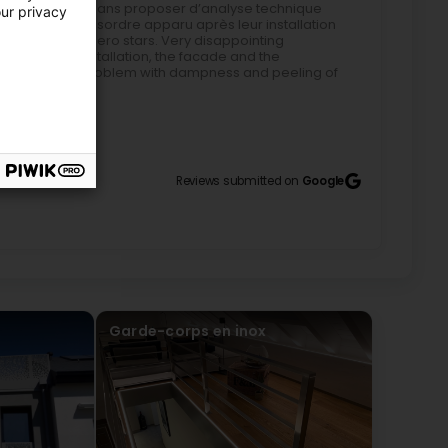
responsabilité sans proposer d’analyse technique
our privacy
vi face à un désordre apparu après leur installation
would deserve zero stars. Very disappointing
led. Before installation, the facade and the
 installation, a problem with dampness and peeling of
f the railing. To verify the source of the problem,
o check the waterproofing of the coating. No leakage
 problem originating from the coating itself. The
ibility without offering a detailed technical
6
garding a problem that appeared after their
Reviews submitted on
Google
poor craftsmanship and customer service
Garde-corps en inox
e) Magnificent work and very well received