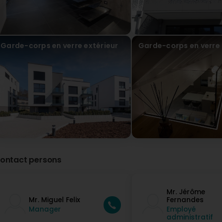
Très bon travail. (Translated by Google) Very good work.
Garde-corps en verre extérieur
Garde-corps en verre 
ontact persons
Mr. Jérôme
Mr. Miguel Felix
Fernandes
Manager
Employé
administratif